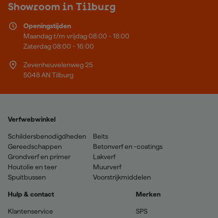
Showroom in Tilburg
Openingstijden
Maandag t/m vrijdag 08:00 - 18:00
Zaterdag 08:00 - 16:00
Zevenheuvelenweg 25
5048 AN Tilburg
Verfwebwinkel
Schildersbenodigdheden
Beits
Gereedschappen
Betonverf en -coatings
Grondverf en primer
Lakverf
Houtolie en teer
Muurverf
Spuitbussen
Voorstrijkmiddelen
Hulp & contact
Merken
Klantenservice
SPS