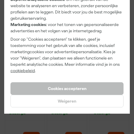
website te analyseren en verbeteren, zonder persoonlijke
142
,
68
,
88
,
00
97
33
profielen aan te leggen. Dit biedt voor jou de best mogelijke
incl. BTW
incl. BTW
incl. BTW
gebruikerservaring.
Marketing cookies:
voor het tonen van gepersonaliseerde
advertenties en het volgen van je internetgedrag.
Door op "Cookies accepteren" te klikken, geef je
toestemming voor het gebruik van alle cookies, inclusief
marketingcookies voor advertentiepersonalisatie. Kies je
voor "Weigeren", dan plaatsen we alleen functionele en
beperkt analytische cookies. Meer informatie vind je in ons
cookiebeleid
.
DeWalt
DeWALT
DeWALT
Cookies accepteren
DT3103-QZ
DT3105-QZ
DT3107-QZ
Schuurschijf -
Schuurschijf -
Schuurschijf -
Weigeren
K80 - 125mm
K120 - 125mm
K240 -
Maandag
Maandag
Maandag
(10st)
(10st)
125mm (10st)
bezorgd
bezorgd
bezorgd