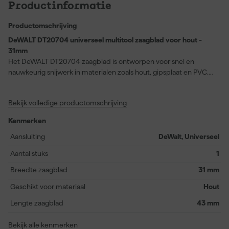
Productinformatie
Productomschrijving
DeWALT DT20704 universeel multitool zaagblad voor hout -
31mm
Het DeWALT DT20704 zaagblad is ontworpen voor snel en
nauwkeurig snijwerk in materialen zoals hout, gipsplaat en PVC.
Met een breedte van 31 mm is dit blad geschikt voor diverse
klussen, van uitsparingen maken tot afkorten op moeilijk
Bekijk volledige productomschrijving
bereikbare plekken. Dankzij het universele ontwerp is het blad
compatibel met de meeste gangbare multitools. Je wisselt het
Kenmerken
blad snel en zonder extra gereedschap, waardoor je efficiënt
doorwerkt. Ideaal voor wie renovatieklussen uitvoert of
Aansluiting
DeWalt, Universeel
regelmatig aanpassingen maakt in zachte bouwmaterialen. Dit
Aantal stuks
1
blad biedt goede controle en snijcapaciteit in verschillende
situaties.
Breedte zaagblad
31 mm
Geschikt voor materiaal
Hout
Lengte zaagblad
43 mm
Bekijk alle kenmerken