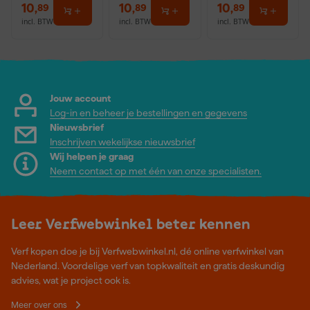
10
,
10
,
10
,
89
89
89
incl. BTW
incl. BTW
incl. BTW
Jouw account
Log-in en beheer je bestellingen en gegevens
Nieuwsbrief
Inschrijven wekelijkse nieuwsbrief
Wij helpen je graag
Neem contact op met één van onze specialisten.
Leer Verfwebwinkel beter kennen
Verf kopen doe je bij Verfwebwinkel.nl, dé online verfwinkel van
Nederland. Voordelige verf van topkwaliteit en gratis deskundig
advies, wat je project ook is.
Meer over ons