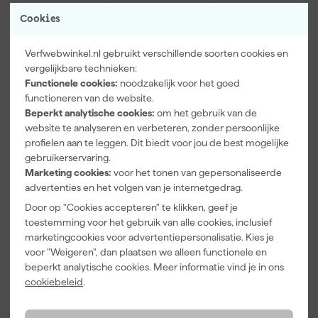
Cookies
Verfwebwinkel.nl gebruikt verschillende soorten cookies en
vergelijkbare technieken:
Functionele cookies:
noodzakelijk voor het goed
functioneren van de website.
Beperkt analytische cookies:
om het gebruik van de
Paintura
Go!Paint
Anza PRO
website te analyseren en verbeteren, zonder persoonlijke
Lucamax
Economy S
Muurverfset
profielen aan te leggen. Dit biedt voor jou de best mogelijke
Washi tape -
Verfbak -
MICMEX set
gebruikerservaring.
50mx24mm
10cm Roller -
6-delig
Morgen
Morgen
Morgen
Marketing cookies:
voor het tonen van gepersonaliseerde
15 x 32 cm + 5
bezorgd
bezorgd
bezorgd
advertenties en het volgen van je internetgedrag.
inzetbakken
Door op "Cookies accepteren" te klikken, geef je
Adviesprijs
6,00
Adviesprijs
31,89
toestemming voor het gebruik van alle cookies, inclusief
marketingcookies voor advertentiepersonalisatie. Kies je
3
,
2
,
19
,
99
99
95
voor "Weigeren", dan plaatsen we alleen functionele en
incl. BTW
incl. BTW
incl. BTW
beperkt analytische cookies. Meer informatie vind je in ons
cookiebeleid
.
Onze Top 10