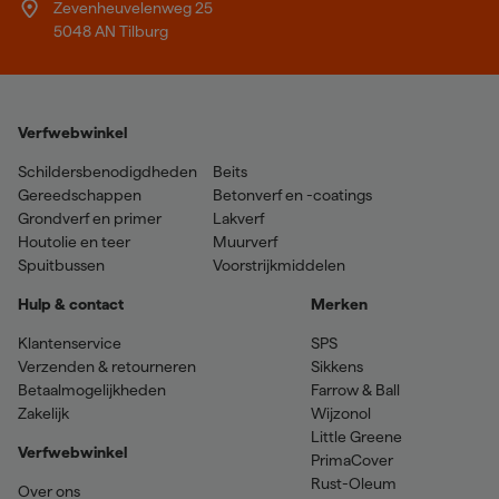
Zevenheuvelenweg 25
5048 AN Tilburg
Verfwebwinkel
Schildersbenodigdheden
Beits
Gereedschappen
Betonverf en -coatings
Grondverf en primer
Lakverf
Houtolie en teer
Muurverf
Spuitbussen
Voorstrijkmiddelen
Hulp & contact
Merken
Klantenservice
SPS
Verzenden & retourneren
Sikkens
Betaalmogelijkheden
Farrow & Ball
Zakelijk
Wijzonol
Little Greene
Verfwebwinkel
PrimaCover
Rust-Oleum
Over ons