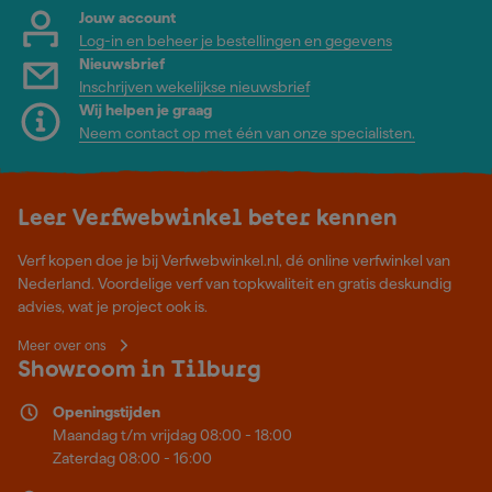
Jouw account
Log-in en beheer je bestellingen en gegevens
Nieuwsbrief
Inschrijven wekelijkse nieuwsbrief
Wij helpen je graag
Neem contact op met één van onze specialisten.
Leer Verfwebwinkel beter kennen
Verf kopen doe je bij Verfwebwinkel.nl, dé online verfwinkel van
Nederland. Voordelige verf van topkwaliteit en gratis deskundig
advies, wat je project ook is.
Meer over ons
Showroom in Tilburg
Openingstijden
Maandag t/m vrijdag 08:00 - 18:00
Zaterdag 08:00 - 16:00