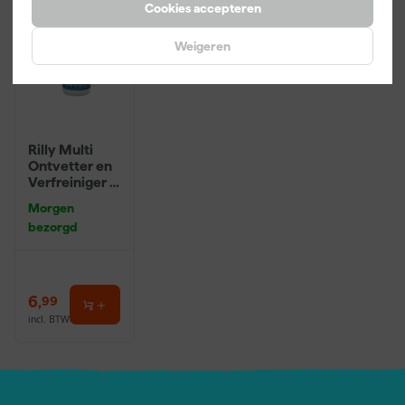
Cookies accepteren
Weigeren
Rilly Multi
Ontvetter en
Verfreiniger –
0,5L
Morgen
bezorgd
6
,
99
incl. BTW