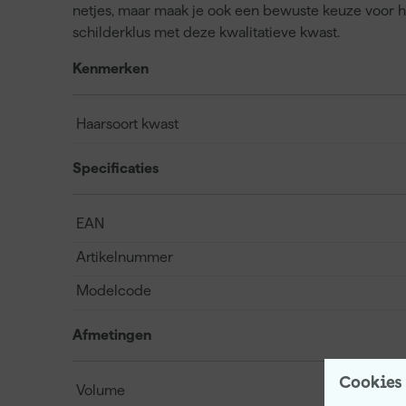
netjes, maar maak je ook een bewuste keuze voor het
schilderklus met deze kwalitatieve kwast.
Kenmerken
Haarsoort kwast
Specificaties
EAN
Artikelnummer
Modelcode
Afmetingen
Cookies
Volume