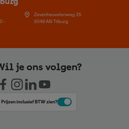
lburg
Zevenheuvelenweg 25
0 -
5048 AN Tilburg
Wil je ons volgen?
Prijzen inclusief BTW zien?