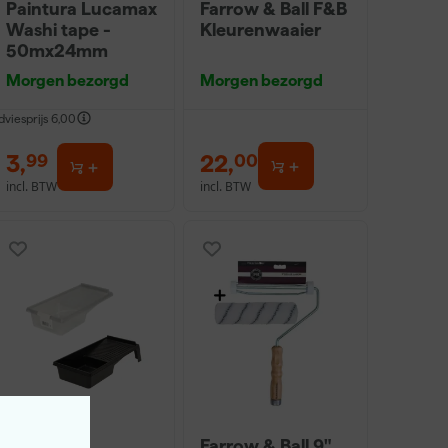
Paintura Lucamax
Farrow & Ball F&B
Washi tape -
Kleurenwaaier
50mx24mm
Morgen bezorgd
Morgen bezorgd
dviesprijs
6,00
3
,
22
,
99
00
incl. BTW
incl. BTW
Go!Paint
Farrow & Ball 9"