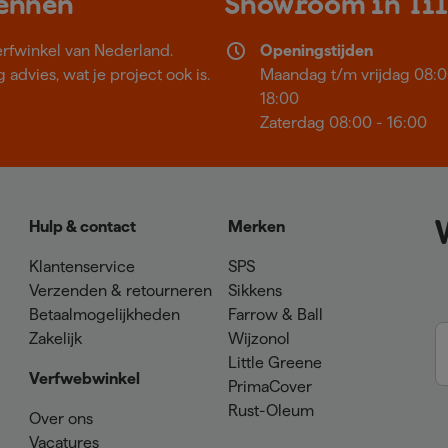
kennen
Showroom in Ti
erfwinkel van Nederland.
Openingstijden
 advies, wat je project ook is.
Maandag t/m vrijdag 08:0
18:00
Zaterdag 08:00 - 16:00
Hulp & contact
Merken
Klantenservice
SPS
Verzenden & retourneren
Sikkens
Betaalmogelijkheden
Farrow & Ball
Zakelijk
Wijzonol
Little Greene
Verfwebwinkel
PrimaCover
Rust-Oleum
Over ons
Vacatures