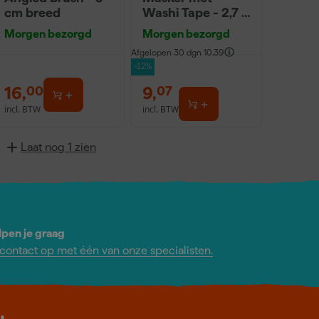
cm breed
Washi Tape - 2,7 x
20m
Morgen bezorgd
Morgen bezorgd
Afgelopen 30 dgn
10,39
-12%
16
,
9
,
00
07
incl. BTW
incl. BTW
Laat nog 1 zien
lpen je graag
ontact op met één van onze specialisten.