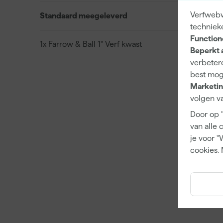
Verfwebwi
Standaard meegeleverd
techniek
Function
1x Farrow & Ball 1" Verf kwast
Beperkt 
verbetere
best mog
Marketin
volgen va
Door op 
van alle 
je voor "
cookies. 