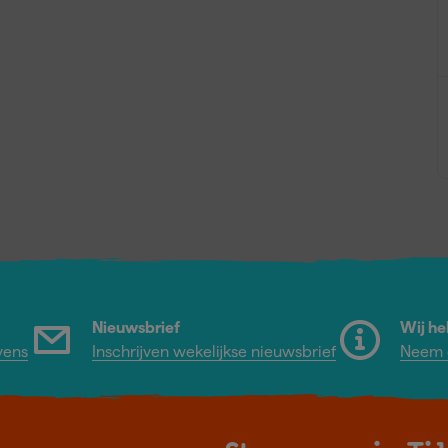
Nieuwsbrief
Wij he
vens
Inschrijven wekelijkse nieuwsbrief
Neem c