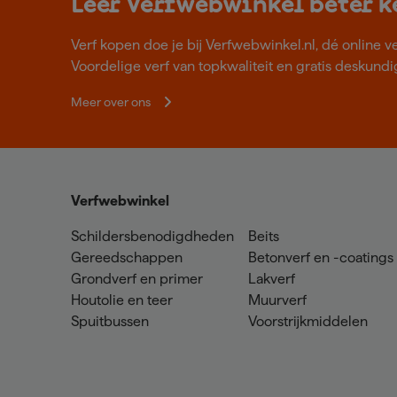
Leer Verfwebwinkel beter 
Verf kopen doe je bij Verfwebwinkel.nl, dé online v
Voordelige verf van topkwaliteit en gratis deskundig
Meer over ons
Verfwebwinkel
Schildersbenodigdheden
Beits
Gereedschappen
Betonverf en -coatings
Grondverf en primer
Lakverf
Houtolie en teer
Muurverf
Spuitbussen
Voorstrijkmiddelen