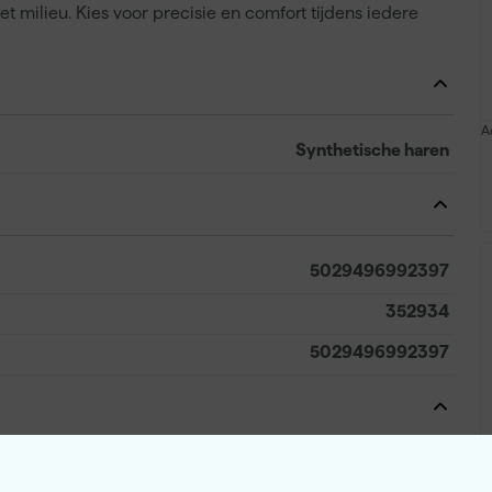
 milieu. Kies voor precisie en comfort tijdens iedere
A
Synthetische haren
5029496992397
352934
5029496992397
2.5 L