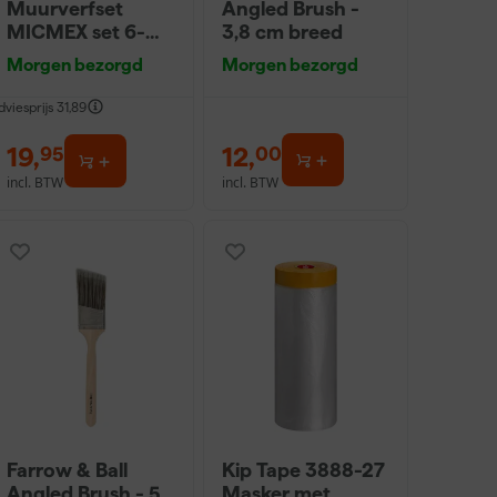
Muurverfset
Angled Brush -
MICMEX set 6-
3,8 cm breed
delig
Morgen bezorgd
Morgen bezorgd
dviesprijs
31,89
19
,
12
,
95
00
incl. BTW
incl. BTW
Farrow & Ball
Kip Tape 3888-27
Angled Brush - 5
Masker met