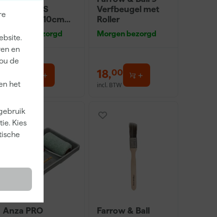
Economy S
Verfbeugel met
re
Verfbak - 10cm
Roller
Roller - 15 x 32 cm
Morgen bezorgd
Morgen bezorgd
ebsite.
+ 5 inzetbakken
ren en
jou de
2
,
18
,
99
00
en het
incl. BTW
incl. BTW
 gebruik
ie. Kies
tische
Anza PRO
Farrow & Ball