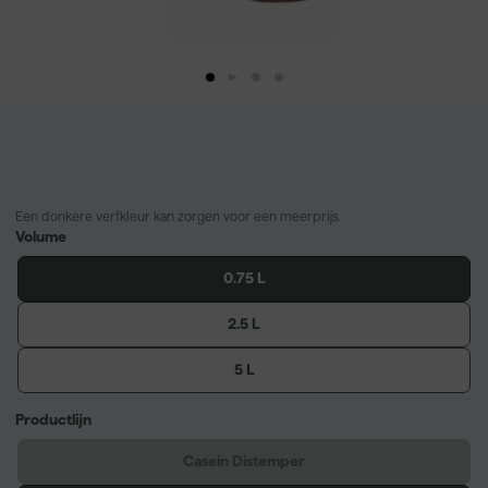
Een donkere verfkleur kan zorgen voor een meerprijs.
Volume
0.75 L
2.5 L
5 L
Productlijn
Casein Distemper