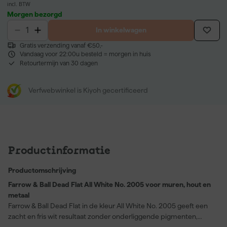
incl. BTW
Morgen bezorgd
In winkelwagen
Gratis verzending vanaf €50,-
Vandaag voor 22:00u besteld = morgen in huis
Retourtermijn van 30 dagen
Verfwebwinkel is Kiyoh gecertificeerd
Productinformatie
Productomschrijving
Farrow & Ball Dead Flat All White No. 2005 voor muren, hout en
metaal
Farrow & Ball Dead Flat in de kleur All White No. 2005 geeft een
zacht en fris wit resultaat zonder onderliggende pigmenten,
waardoor het helderder oogt dan standaard wit. Deze verf heeft