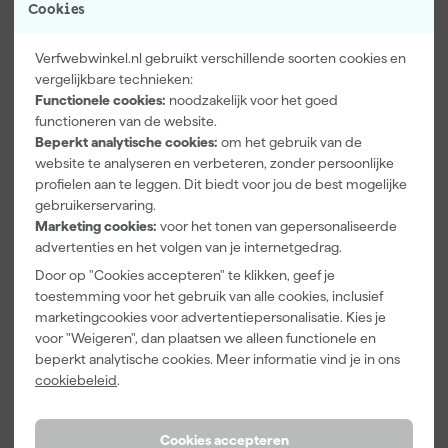
Cookies
Verfwebwinkel.nl gebruikt verschillende soorten cookies en
vergelijkbare technieken:
Functionele cookies:
noodzakelijk voor het goed
Paintura
Farrow & Ball
Go!Paint Roll
functioneren van de website.
Lucamax
F&B
And Go
Beperkt analytische cookies:
om het gebruik van de
Washi tape -
Kleurenwaaie
Verfbak -
website te analyseren en verbeteren, zonder persoonlijke
50mx24mm
r
12cm Roller -
Morgen
Morgen
Morgen
profielen aan te leggen. Dit biedt voor jou de best mogelijke
0,5L + 5
bezorgd
bezorgd
bezorgd
gebruikerservaring.
Inzetbakken
Marketing cookies:
voor het tonen van gepersonaliseerde
advertenties en het volgen van je internetgedrag.
Adviesprijs
6,00
Door op "Cookies accepteren" te klikken, geef je
3
,
22
,
3
,
99
00
99
toestemming voor het gebruik van alle cookies, inclusief
incl. BTW
incl. BTW
incl. BTW
marketingcookies voor advertentiepersonalisatie. Kies je
voor "Weigeren", dan plaatsen we alleen functionele en
Onze Top 10
beperkt analytische cookies. Meer informatie vind je in ons
cookiebeleid
.
Cookies accepteren