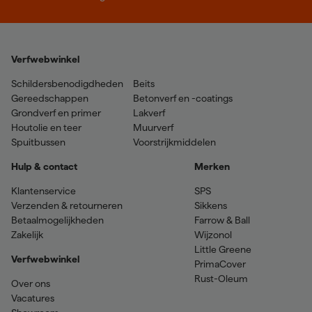
Verfwebwinkel
Schildersbenodigdheden
Beits
Gereedschappen
Betonverf en -coatings
Grondverf en primer
Lakverf
Houtolie en teer
Muurverf
Spuitbussen
Voorstrijkmiddelen
Hulp & contact
Merken
Klantenservice
SPS
Verzenden & retourneren
Sikkens
Betaalmogelijkheden
Farrow & Ball
Zakelijk
Wijzonol
Little Greene
Verfwebwinkel
PrimaCover
Rust-Oleum
Over ons
Vacatures