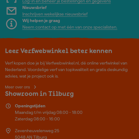
Log-in en beheer je bestellingen en gegevens
Nieuwsbrief
Inschrijven wekelijkse nieuwsbrief
Wij helpen je graag
Neem contact op met één van onze specialisten.
Leer Verfwebwinkel beter kennen
Verf kopen doe je bij Verfwebwinkel.nl, dé online verfwinkel van
Nederland. Voordelige verf van topkwaliteit en gratis deskundig
advies, wat je project ook is.
Meer over ons
Showroom in Tilburg
Openingstijden
Maandag t/m vrijdag 08:00 - 18:00
Zaterdag 08:00 - 16:00
Zevenheuvelenweg 25
5048 AN Tilburg