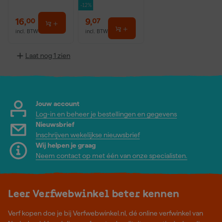
-12%
16
,
9
,
00
07
incl. BTW
incl. BTW
Laat nog 1 zien
Jouw account
Log-in en beheer je bestellingen en gegevens
Nieuwsbrief
Inschrijven wekelijkse nieuwsbrief
Wij helpen je graag
Neem contact op met één van onze specialisten.
Leer Verfwebwinkel beter kennen
Verf kopen doe je bij Verfwebwinkel.nl, dé online verfwinkel van