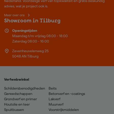
Nederland. Voordelige verf van topkwaliteit en gratis deskundig
advies, wat je project ook is.
Meer over ons
Showroom in Tilburg
Openingstijden
Maandag t/m vrijdag 08:00 - 18:00
Zaterdag 08:00 - 16:00
Zevenheuvelenweg 25
5048 AN Tilburg
Verfwebwinkel
Schildersbenodigdheden
Beits
Gereedschappen
Betonverf en -coatings
Grondverf en primer
Lakverf
Houtolie en teer
Muurverf
Spuitbussen
Voorstrijkmiddelen