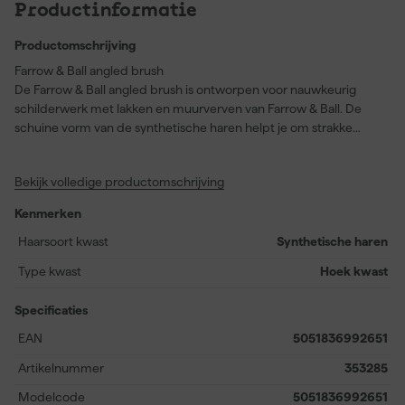
Productinformatie
Productomschrijving
Farrow & Ball angled brush
De Farrow & Ball angled brush is ontworpen voor nauwkeurig
schilderwerk met lakken en muurverven van Farrow & Ball. De
schuine vorm van de synthetische haren helpt je om strakke
lijnen te schilderen langs randen en hoeken. Dankzij de platte
borstelkop en fijne vezels verdeelt de kwast de verf gelijkmatig
Bekijk volledige productomschrijving
en voorkom je strepen of aanzetten. De haren behouden hun
vorm tijdens én na gebruik, wat bijdraagt aan een constant
Kenmerken
resultaat. De houten steel is FSC-gecertificeerd en de bus is
gemaakt van gerecycled staal, waarmee je ook milieubewust
Haarsoort kwast
Synthetische haren
werkt. Deze kwast is beschikbaar in 1, 1,5 en 2 inch, zodat je de
Type kwast
Hoek kwast
juiste maat kiest voor elke klus.
Specificaties
EAN
5051836992651
Artikelnummer
353285
Modelcode
5051836992651