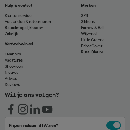
Hulp & contact
Merken
Klantenservice
SPS
Verzenden & retourneren
Sikkens
Betaalmogelijkheden
Farrow & Ball
Zakelijk
Wijzonol
Little Greene
Verfwebwinkel
PrimaCover
Rust-Oleum
Over ons
Vacatures
Showroom
Nieuws
Advies
Reviews
Wil je ons volgen?
Prijzen inclusief BTW zien?