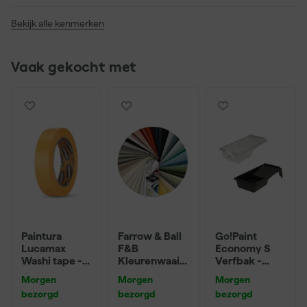
Bekijk alle kenmerken
Vaak gekocht met
Paintura
Farrow & Ball
Go!Paint
Lucamax
F&B
Economy S
Washi tape -
Kleurenwaaie
Verfbak -
50mx24mm
r
10cm Roller -
Morgen
Morgen
Morgen
15 x 32 cm + 5
bezorgd
bezorgd
bezorgd
inzetbakken