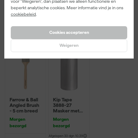
voor "Weigeren", dan plaatsen we alleen functionele en
Adviesprijs
31,89
beperkt analytische cookies. Meer informatie vind je in ons
cookiebeleid
.
18
,
19
,
12
,
00
95
00
incl. BTW
incl. BTW
incl. BTW
Cookies accepteren
Weigeren
Farrow & Ball
Kip Tape
Angled Brush
3888-27
- 5 cm breed
Masker met
Washi Tape -
Morgen
Morgen
2,7 x 20m
bezorgd
bezorgd
Afgelopen 30 dgn
10,39