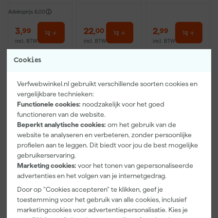
Adviesprijs
6,00
3
,
22
,
2
,
99
00
99
incl. BTW
incl. BTW
incl. BTW
Cookies
Verfwebwinkel.nl gebruikt verschillende soorten cookies en
vergelijkbare technieken:
Functionele cookies:
noodzakelijk voor het goed
functioneren van de website.
Beperkt analytische cookies:
om het gebruik van de
website te analyseren en verbeteren, zonder persoonlijke
profielen aan te leggen. Dit biedt voor jou de best mogelijke
gebruikerservaring.
Farrow & Ball
Anza PRO
Farrow & Ball
Marketing cookies:
voor het tonen van gepersonaliseerde
9" Verfbeugel
Muurverfset
Angled Brush
advertenties en het volgen van je internetgedrag.
met Roller
MICMEX set
- 3,8 cm
6-delig
breed
Door op "Cookies accepteren" te klikken, geef je
Morgen
Morgen
Morgen
toestemming voor het gebruik van alle cookies, inclusief
bezorgd
bezorgd
bezorgd
marketingcookies voor advertentiepersonalisatie. Kies je