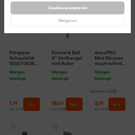
Cookies accepteren
Weigeren
Klingspor
Farrow & Ball
Anza PRO
Schuurblok
9" Verfbeugel
Mini Micmex
100X70X25m
met Roller
muurverfrolle
m Sk 500
r - 10cm
Morgen
Morgen
Morgen
P220
bezorgd
bezorgd
bezorgd
Adviesprijs
2,62
1
,
18
,
2
,
39
00
35
incl. BTW
incl. BTW
incl. BTW