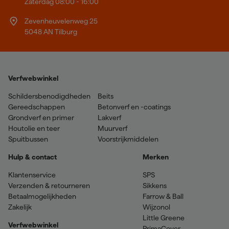
Zaterdag 08:00 - 16:00
Zevenheuvelenweg 25
5048 AN Tilburg
Verfwebwinkel
Schildersbenodigdheden
Beits
Gereedschappen
Betonverf en -coatings
Grondverf en primer
Lakverf
Houtolie en teer
Muurverf
Spuitbussen
Voorstrijkmiddelen
Hulp & contact
Merken
Klantenservice
SPS
Verzenden & retourneren
Sikkens
Betaalmogelijkheden
Farrow & Ball
Zakelijk
Wijzonol
Little Greene
Verfwebwinkel
PrimaCover