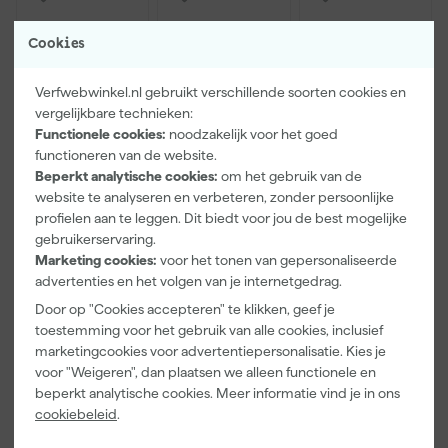
Cookies
Verfwebwinkel.nl gebruikt verschillende soorten cookies en
vergelijkbare technieken:
Functionele cookies:
noodzakelijk voor het goed
functioneren van de website.
Beperkt analytische cookies:
om het gebruik van de
Paintura
Farrow & Ball
Go!Paint Roll
website te analyseren en verbeteren, zonder persoonlijke
Lucamax
F&B
And Go
profielen aan te leggen. Dit biedt voor jou de best mogelijke
Washi tape -
Kleurenwaaie
Verfbak -
50mx24mm
r
12cm Roller -
gebruikerservaring.
Morgen
Morgen
Morgen
0,5L + 5
Marketing cookies:
voor het tonen van gepersonaliseerde
bezorgd
bezorgd
bezorgd
Inzetbakken
advertenties en het volgen van je internetgedrag.
Door op "Cookies accepteren" te klikken, geef je
Adviesprijs
6,00
toestemming voor het gebruik van alle cookies, inclusief
marketingcookies voor advertentiepersonalisatie. Kies je
3
,
22
,
3
,
99
00
99
voor "Weigeren", dan plaatsen we alleen functionele en
incl. BTW
incl. BTW
incl. BTW
beperkt analytische cookies. Meer informatie vind je in ons
cookiebeleid
.