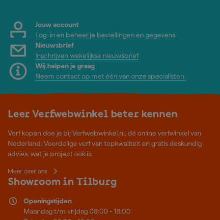
Jouw account
Log-in en beheer je bestellingen en gegevens
Nieuwsbrief
Inschrijven wekelijkse nieuwsbrief
Wij helpen je graag
Neem contact op met één van onze specialisten.
Leer Verfwebwinkel beter kennen
Verf kopen doe je bij Verfwebwinkel.nl, dé online verfwinkel van
Nederland. Voordelige verf van topkwaliteit en gratis deskundig
advies, wat je project ook is.
Meer over ons
Showroom in Tilburg
Openingstijden
Maandag t/m vrijdag 08:00 - 18:00