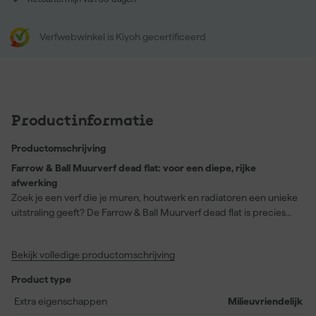
Verfwebwinkel is Kiyoh gecertificeerd
Productinformatie
Productomschrijving
Farrow & Ball Muurverf dead flat: voor een diepe, rijke
afwerking
Zoek je een verf die je muren, houtwerk en radiatoren een unieke
uitstraling geeft? De Farrow & Ball Muurverf dead flat is precies
wat je nodig hebt! Deze waterbasisverf is de meest matte
afwerking die Farrow & Ball te bieden heeft, met een diepe en
Bekijk volledige productomschrijving
rijke kleur die je ruimte instant transformeert. Geschikt voor
diverse oppervlakken zoals hout, metaal en pleisterwerk, en
Product type
gemakkelijk aan te brengen met een airless spuitapparatuur,
kwast of viltroller. Met zijn geurarme en milieuvriendelijke
Extra eigenschappen
Milieuvriendelijk
formule, creëer je een serene en elegante look in elke kamer.