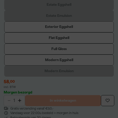
Estate Eggshell
Estate Emulsion
Exterior Eggshell
Flat Eggshell
Full Gloss
Modern Eggshell
Modern Emulsion
58
,
00
incl. BTW
Morgen bezorgd
In winkelwagen
Gratis verzending vanaf €50,-
Vandaag voor 22:00u besteld = morgen in huis
Retourtermijn van 30 dagen