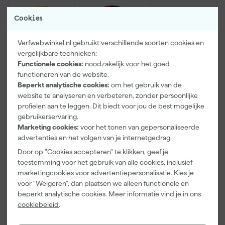
Cookies
Verfwebwinkel.nl gebruikt verschillende soorten cookies en
vergelijkbare technieken:
Functionele cookies:
noodzakelijk voor het goed
functioneren van de website.
Beperkt analytische cookies:
om het gebruik van de
Paintura
Farrow & Ball
Go!Paint Roll
Lucamax
F&B
And Go
website te analyseren en verbeteren, zonder persoonlijke
Washi tape -
Kleurenwaaie
Verfbak -
profielen aan te leggen. Dit biedt voor jou de best mogelijke
50mx24mm
r
12cm Roller -
gebruikerservaring.
Morgen
Morgen
Morgen
0,5L + 5
Marketing cookies:
voor het tonen van gepersonaliseerde
bezorgd
bezorgd
bezorgd
Inzetbakken
advertenties en het volgen van je internetgedrag.
Adviesprijs
6,00
Door op "Cookies accepteren" te klikken, geef je
toestemming voor het gebruik van alle cookies, inclusief
3
,
22
,
3
,
99
00
99
marketingcookies voor advertentiepersonalisatie. Kies je
incl. BTW
incl. BTW
incl. BTW
voor "Weigeren", dan plaatsen we alleen functionele en
beperkt analytische cookies. Meer informatie vind je in ons
Onze Top 10
cookiebeleid
.