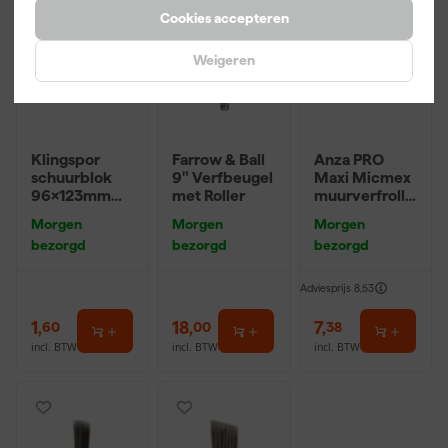
Cookies accepteren
Weigeren
Klingspor
Farrow & Ball
Anza PRO
schuurblok
9" Verfbeugel
Maxi Micmex
96x123mm
met Roller
muurverfrolle
P220
r - 18cm
Morgen
Morgen
Morgen
bezorgd
bezorgd
bezorgd
Adviesprijs
8,53
1
,
18
,
7
,
60
00
38
incl. BTW
incl. BTW
incl. BTW