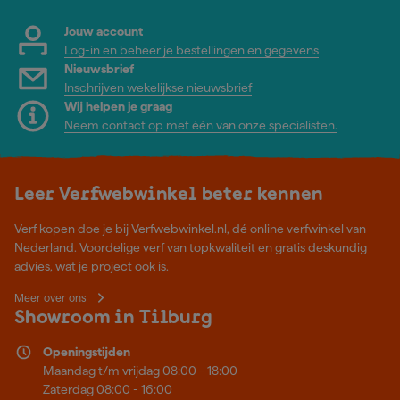
Jouw account
Log-in en beheer je bestellingen en gegevens
Nieuwsbrief
Inschrijven wekelijkse nieuwsbrief
Wij helpen je graag
Neem contact op met één van onze specialisten.
Leer Verfwebwinkel beter kennen
Verf kopen doe je bij Verfwebwinkel.nl, dé online verfwinkel van
Nederland. Voordelige verf van topkwaliteit en gratis deskundig
advies, wat je project ook is.
Meer over ons
Showroom in Tilburg
Openingstijden
Maandag t/m vrijdag 08:00 - 18:00
Zaterdag 08:00 - 16:00