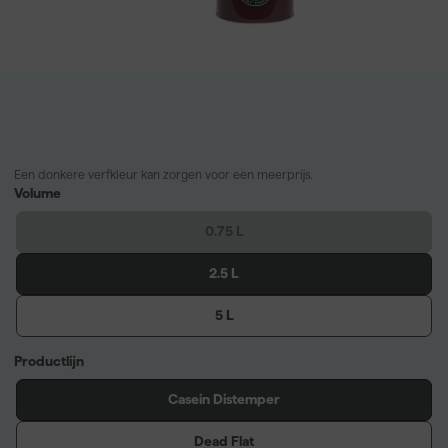
Een donkere verfkleur kan zorgen voor een meerprijs.
Volume
0.75 L
2.5 L
5 L
Productlijn
Casein Distemper
Dead Flat