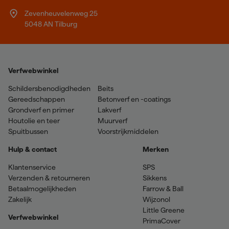
Zevenheuvelenweg 25
5048 AN Tilburg
Verfwebwinkel
Schildersbenodigdheden
Beits
Gereedschappen
Betonverf en -coatings
Grondverf en primer
Lakverf
Houtolie en teer
Muurverf
Spuitbussen
Voorstrijkmiddelen
Hulp & contact
Merken
Klantenservice
SPS
Verzenden & retourneren
Sikkens
Betaalmogelijkheden
Farrow & Ball
Zakelijk
Wijzonol
Little Greene
Verfwebwinkel
PrimaCover