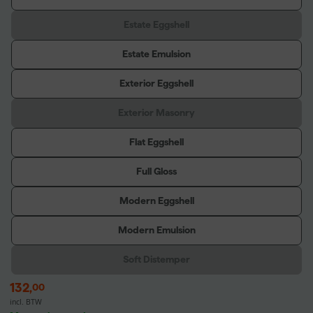
Estate Eggshell
Estate Emulsion
Exterior Eggshell
Exterior Masonry
Flat Eggshell
Full Gloss
Modern Eggshell
Modern Emulsion
Soft Distemper
132
,
00
incl. BTW