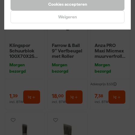
Cookies accepteren
Weigeren
Klingspor
Farrow & Ball
Anza PRO
Schuurblok
9" Verfbeugel
Maxi Micmex
100X70X25m
met Roller
muurverfrolle
m Sk 500
r - 18cm
Morgen
Morgen
Morgen
P220
bezorgd
bezorgd
bezorgd
Adviesprijs
8,53
1
,
18
,
7
,
39
00
38
incl. BTW
incl. BTW
incl. BTW