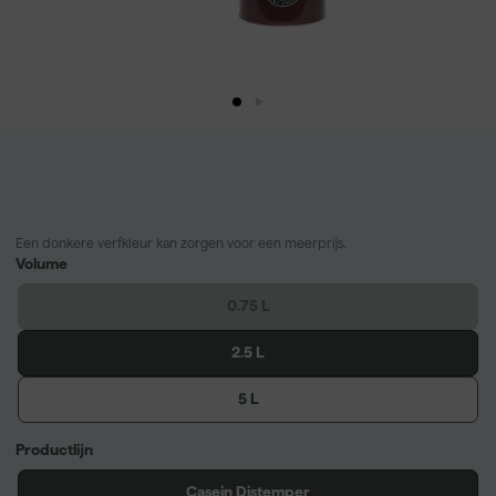
Een donkere verfkleur kan zorgen voor een meerprijs.
Volume
0.75 L
2.5 L
5 L
Productlijn
Casein Distemper