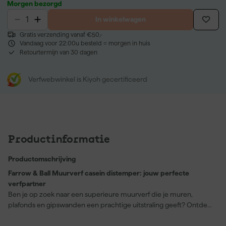
Morgen bezorgd
In winkelwagen
Gratis verzending vanaf €50,-
Vandaag voor 22:00u besteld = morgen in huis
Retourtermijn van 30 dagen
Verfwebwinkel is Kiyoh gecertificeerd
Productinformatie
Productomschrijving
Farrow & Ball Muurverf casein distemper: jouw perfecte
verfpartner
Ben je op zoek naar een superieure muurverf die je muren,
plafonds en gipswanden een prachtige uitstraling geeft? Ontdek
dan de Farrow & Ball Muurverf casein distemper in de
betoverende kleur Calke Green (No. 34). Deze extra matte verf