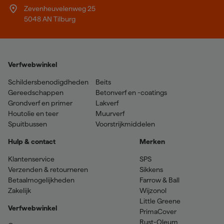
Zevenheuvelenweg 25
5048 AN Tilburg
Verfwebwinkel
Schildersbenodigdheden
Beits
Gereedschappen
Betonverf en -coatings
Grondverf en primer
Lakverf
Houtolie en teer
Muurverf
Spuitbussen
Voorstrijkmiddelen
Hulp & contact
Merken
Klantenservice
SPS
Verzenden & retourneren
Sikkens
Betaalmogelijkheden
Farrow & Ball
Zakelijk
Wijzonol
Little Greene
Verfwebwinkel
PrimaCover
Rust-Oleum