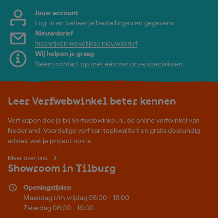
Jouw account
Log-in en beheer je bestellingen en gegevens
Nieuwsbrief
Inschrijven wekelijkse nieuwsbrief
Wij helpen je graag
Neem contact op met één van onze specialisten.
Leer Verfwebwinkel beter kennen
Verf kopen doe je bij Verfwebwinkel.nl, dé online verfwinkel van
Nederland. Voordelige verf van topkwaliteit en gratis deskundig
advies, wat je project ook is.
Meer over ons
Showroom in Tilburg
Openingstijden
Maandag t/m vrijdag 08:00 - 18:00
Zaterdag 08:00 - 16:00