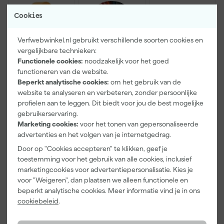
Cookies
Verfwebwinkel.nl gebruikt verschillende soorten cookies en
vergelijkbare technieken:
Functionele cookies:
noodzakelijk voor het goed
functioneren van de website.
Paintura
Farrow & Ball
Go!Paint Roll
Beperkt analytische cookies:
om het gebruik van de
Lucamax
F&B
And Go
website te analyseren en verbeteren, zonder persoonlijke
Washi tape -
Kleurenwaaie
Verfbak -
profielen aan te leggen. Dit biedt voor jou de best mogelijke
50mx24mm
r
12cm Roller -
Morgen
Morgen
Morgen
gebruikerservaring.
0,5L + 5
bezorgd
bezorgd
bezorgd
Marketing cookies:
voor het tonen van gepersonaliseerde
Inzetbakken
advertenties en het volgen van je internetgedrag.
Adviesprijs
6,00
Door op "Cookies accepteren" te klikken, geef je
toestemming voor het gebruik van alle cookies, inclusief
3
,
22
,
3
,
99
00
99
marketingcookies voor advertentiepersonalisatie. Kies je
incl. BTW
incl. BTW
incl. BTW
voor "Weigeren", dan plaatsen we alleen functionele en
beperkt analytische cookies. Meer informatie vind je in ons
cookiebeleid
.