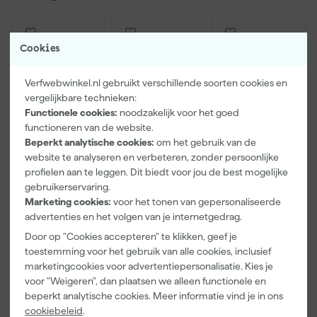
Cookies
Verfwebwinkel.nl gebruikt verschillende soorten cookies en
vergelijkbare technieken:
Functionele cookies:
noodzakelijk voor het goed
functioneren van de website.
Beperkt analytische cookies:
om het gebruik van de
website te analyseren en verbeteren, zonder persoonlijke
Paintura
Farrow & Ball
Klingspor
profielen aan te leggen. Dit biedt voor jou de best mogelijke
Lucamax
F&B
Schuurblok
gebruikerservaring.
Washi tape -
Kleurenwaaie
100X70X25m
Marketing cookies:
voor het tonen van gepersonaliseerde
50mx24mm
r
m Sk 500
Maandag
Maandag
Maandag
advertenties en het volgen van je internetgedrag.
P220
bezorgd
bezorgd
bezorgd
Door op "Cookies accepteren" te klikken, geef je
toestemming voor het gebruik van alle cookies, inclusief
Adviesprijs
6,00
marketingcookies voor advertentiepersonalisatie. Kies je
voor "Weigeren", dan plaatsen we alleen functionele en
3
,
22
,
1
,
99
00
39
beperkt analytische cookies. Meer informatie vind je in ons
incl. BTW
incl. BTW
incl. BTW
cookiebeleid
.