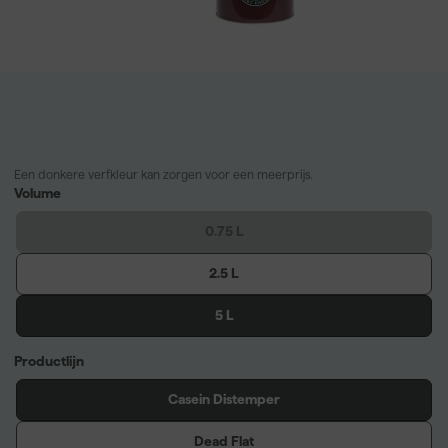
Een donkere verfkleur kan zorgen voor een meerprijs.
Volume
0.75 L
2.5 L
5 L
Productlijn
Casein Distemper
Dead Flat