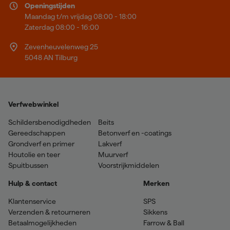
Openingstijden
Maandag t/m vrijdag 08:00 - 18:00
Zaterdag 08:00 - 16:00
Zevenheuvelenweg 25
5048 AN Tilburg
Verfwebwinkel
Schildersbenodigdheden
Beits
Gereedschappen
Betonverf en -coatings
Grondverf en primer
Lakverf
Houtolie en teer
Muurverf
Spuitbussen
Voorstrijkmiddelen
Hulp & contact
Merken
Klantenservice
SPS
Verzenden & retourneren
Sikkens
Betaalmogelijkheden
Farrow & Ball