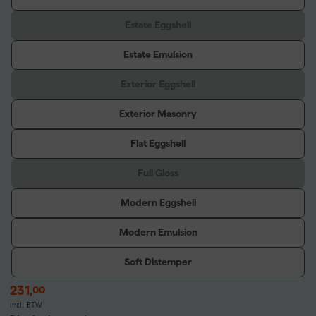
Estate Eggshell
Estate Emulsion
Exterior Eggshell
Exterior Masonry
Flat Eggshell
Full Gloss
Modern Eggshell
Modern Emulsion
Soft Distemper
231
,
00
incl. BTW