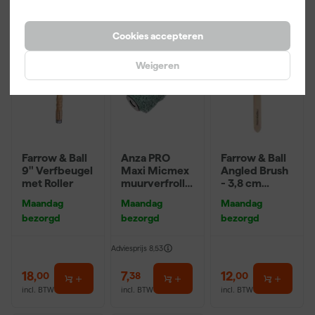
Cookies accepteren
Weigeren
Farrow & Ball
Anza PRO
Farrow & Ball
9" Verfbeugel
Maxi Micmex
Angled Brush
met Roller
muurverfrolle
- 3,8 cm
r - 18cm
breed
Maandag
Maandag
Maandag
bezorgd
bezorgd
bezorgd
Adviesprijs
8,53
18
,
7
,
12
,
00
38
00
incl. BTW
incl. BTW
incl. BTW