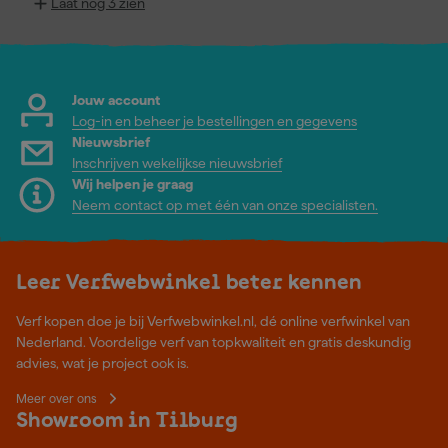
Laat nog 3 zien
Jouw account
Log-in en beheer je bestellingen en gegevens
Nieuwsbrief
Inschrijven wekelijkse nieuwsbrief
Wij helpen je graag
Neem contact op met één van onze specialisten.
Leer Verfwebwinkel beter kennen
Verf kopen doe je bij Verfwebwinkel.nl, dé online verfwinkel van
Nederland. Voordelige verf van topkwaliteit en gratis deskundig
advies, wat je project ook is.
Meer over ons
Showroom in Tilburg