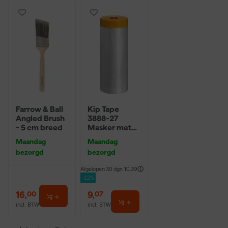
Farrow & Ball
Kip Tape
Angled Brush
3888-27
- 5 cm breed
Masker met
Washi Tape -
Maandag
Maandag
2,7 x 20m
bezorgd
bezorgd
Afgelopen 30 dgn
10,39
-12%
16
,
9
,
00
07
incl. BTW
incl. BTW