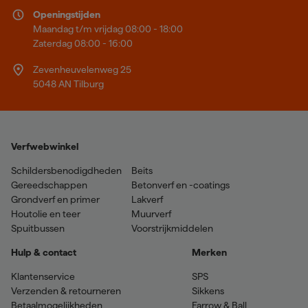
Openingstijden
Maandag t/m vrijdag 08:00 - 18:00
Zaterdag 08:00 - 16:00
Zevenheuvelenweg 25
5048 AN Tilburg
Verfwebwinkel
Schildersbenodigdheden
Beits
Gereedschappen
Betonverf en -coatings
Grondverf en primer
Lakverf
Houtolie en teer
Muurverf
Spuitbussen
Voorstrijkmiddelen
Hulp & contact
Merken
Klantenservice
SPS
Verzenden & retourneren
Sikkens
Betaalmogelijkheden
Farrow & Ball