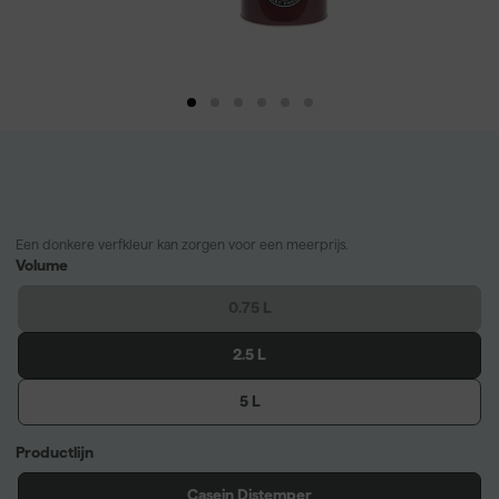
Een donkere verfkleur kan zorgen voor een meerprijs.
Volume
0.75 L
2.5 L
5 L
Productlijn
Casein Distemper