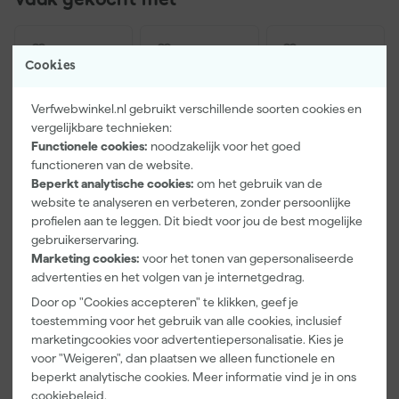
Vaak gekocht met
Cookies
Verfwebwinkel.nl gebruikt verschillende soorten cookies en
vergelijkbare technieken:
Functionele cookies:
noodzakelijk voor het goed
functioneren van de website.
Beperkt analytische cookies:
om het gebruik van de
website te analyseren en verbeteren, zonder persoonlijke
Paintura
Farrow & Ball
Go!Paint Roll
profielen aan te leggen. Dit biedt voor jou de best mogelijke
Lucamax
F&B
And Go
gebruikerservaring.
Washi tape -
Kleurenwaaie
Verfbak -
Marketing cookies:
voor het tonen van gepersonaliseerde
50mx24mm
r
12cm Roller -
Morgen
Morgen
Morgen
advertenties en het volgen van je internetgedrag.
0,5L + 5
bezorgd
bezorgd
bezorgd
Inzetbakken
Door op "Cookies accepteren" te klikken, geef je
toestemming voor het gebruik van alle cookies, inclusief
Adviesprijs
6,00
marketingcookies voor advertentiepersonalisatie. Kies je
voor "Weigeren", dan plaatsen we alleen functionele en
3
,
22
,
3
,
99
00
99
beperkt analytische cookies. Meer informatie vind je in ons
incl. BTW
incl. BTW
incl. BTW
cookiebeleid
.