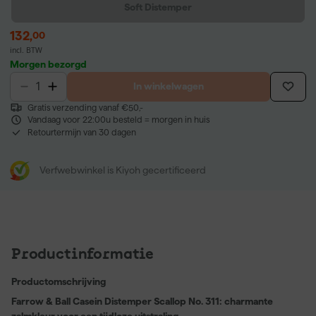
Soft Distemper
132
,
00
incl. BTW
Morgen bezorgd
In winkelwagen
Gratis verzending vanaf €50,-
Vandaag voor 22:00u besteld = morgen in huis
Retourtermijn van 30 dagen
Verfwebwinkel is Kiyoh gecertificeerd
Productinformatie
Productomschrijving
Farrow & Ball Casein Distemper Scallop No. 311: charmante
zalmkleur voor een tijdloze uitstraling