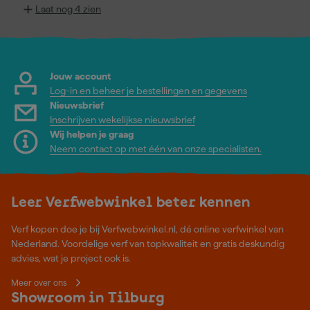
Laat nog 4 zien
Jouw account
Log-in en beheer je bestellingen en gegevens
Nieuwsbrief
Inschrijven wekelijkse nieuwsbrief
Wij helpen je graag
Neem contact op met één van onze specialisten.
Leer Verfwebwinkel beter kennen
Verf kopen doe je bij Verfwebwinkel.nl, dé online verfwinkel van
Nederland. Voordelige verf van topkwaliteit en gratis deskundig
advies, wat je project ook is.
Meer over ons
Showroom in Tilburg