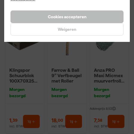
Cookies accepteren
Weigeren
Klingspor
Farrow & Ball
Anza PRO
Schuurblok
9" Verfbeugel
Maxi Micmex
100X70X25m
met Roller
muurverfrolle
m Sk 500
r - 18cm
Morgen
Morgen
Morgen
P220
bezorgd
bezorgd
bezorgd
Adviesprijs
8,53
1
,
18
,
7
,
39
00
38
incl. BTW
incl. BTW
incl. BTW