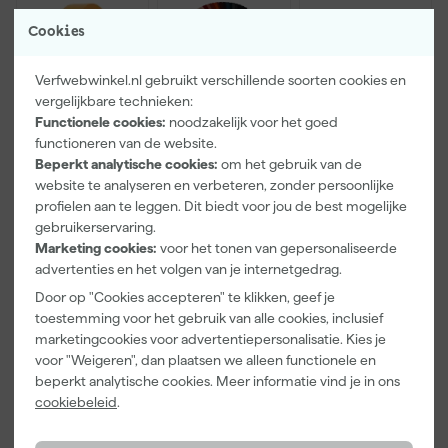
Cookies
Verfwebwinkel.nl gebruikt verschillende soorten cookies en
vergelijkbare technieken:
Functionele cookies:
noodzakelijk voor het goed
functioneren van de website.
Paintura
Farrow & Ball
Go!Paint Roll
Beperkt analytische cookies:
om het gebruik van de
Lucamax
F&B
And Go
website te analyseren en verbeteren, zonder persoonlijke
Washi tape -
Kleurenwaaie
Verfemmer -
profielen aan te leggen. Dit biedt voor jou de best mogelijke
50mx24mm
r
18cm Roller -
Maandag
Maandag
Maandag
gebruikerservaring.
8L + 5
bezorgd
bezorgd
bezorgd
Marketing cookies:
voor het tonen van gepersonaliseerde
Inzetemmers
en deksel
advertenties en het volgen van je internetgedrag.
Adviesprijs
6,00
Door op "Cookies accepteren" te klikken, geef je
toestemming voor het gebruik van alle cookies, inclusief
3
,
22
,
10
,
99
00
99
marketingcookies voor advertentiepersonalisatie. Kies je
incl. BTW
incl. BTW
incl. BTW
voor "Weigeren", dan plaatsen we alleen functionele en
beperkt analytische cookies. Meer informatie vind je in ons
cookiebeleid
.