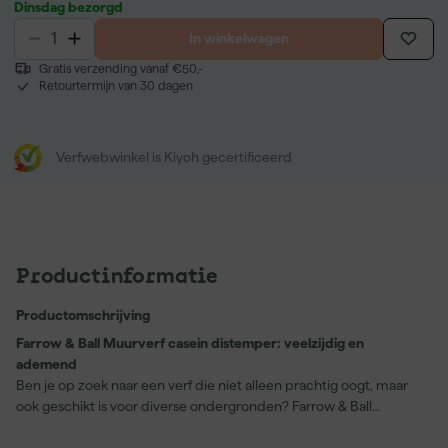
Dinsdag bezorgd
In winkelwagen
Gratis verzending vanaf €50,-
Retourtermijn van 30 dagen
Verfwebwinkel is Kiyoh gecertificeerd
Productinformatie
Productomschrijving
Farrow & Ball Muurverf casein distemper: veelzijdig en
ademend
Ben je op zoek naar een verf die niet alleen prachtig oogt, maar
ook geschikt is voor diverse ondergronden? Farrow & Ball
Muurverf casein distemper is precies wat je nodig hebt. Deze
verf biedt een extra matte afwerking die zowel gipsplaten, muren