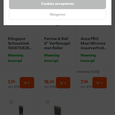
Cookies accepteren
Weigeren
Klingspor
Farrow & Ball
Anza PRO
Schuurblok
9" Verfbeugel
Maxi Micmex
100X70X25m
met Roller
muurverfrolle
m Sk 500
r - 18cm
Maandag
Maandag
Maandag
P220
bezorgd
bezorgd
bezorgd
Adviesprijs
8,53
1
,
18
,
7
,
39
00
38
incl. BTW
incl. BTW
incl. BTW