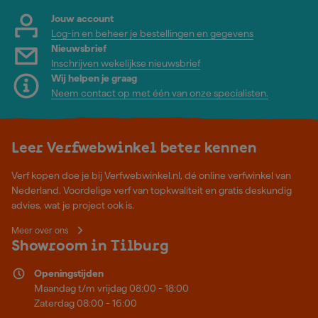
Jouw account
Log-in en beheer je bestellingen en gegevens
Nieuwsbrief
Inschrijven wekelijkse nieuwsbrief
Wij helpen je graag
Neem contact op met één van onze specialisten.
Leer Verfwebwinkel beter kennen
Verf kopen doe je bij Verfwebwinkel.nl, dé online verfwinkel van
Nederland. Voordelige verf van topkwaliteit en gratis deskundig
advies, wat je project ook is.
Meer over ons
Showroom in Tilburg
Openingstijden
Maandag t/m vrijdag 08:00 - 18:00
Zaterdag 08:00 - 16:00