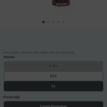
Een donkere verfkleur kan zorgen voor een meerprijs.
Volume
0.75 L
2.5 L
5 L
Productlijn
Casein Distemper