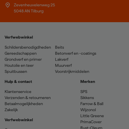
Zevenheuvelenweg 25
5048 AN Tilburg
Verfwebwinkel
Schildersbenodigdheden
Beits
Gereedschappen
Betonverf en -coatings
Grondverf en primer
Lakverf
Houtolie en teer
Muurverf
Spuitbussen
Voorstrijkmiddelen
Hulp & contact
Merken
Klantenservice
SPS
Verzenden & retourneren
Sikkens
Betaalmogelijkheden
Farrow & Ball
Zakelijk
Wijzonol
Little Greene
Verfwebwinkel
PrimaCover
Rust-Oleum