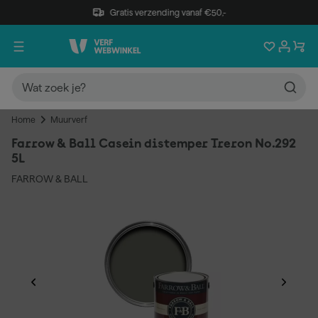
Gratis verzending vanaf €50,-
Home
Muurverf
Farrow & Ball Casein distemper Treron No.292
5L
FARROW & BALL