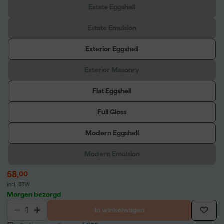
Estate Eggshell
Estate Emulsion
Exterior Eggshell
Exterior Masonry
Flat Eggshell
Full Gloss
Modern Eggshell
Modern Emulsion
58
,
00
incl. BTW
Morgen bezorgd
In winkelwagen