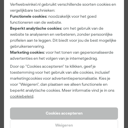
Verfwebwinkel.nl gebruikt verschillende soorten cookies en
Paintura
Farrow & Ball
Go!Paint Roll
vergelijkbare technieken:
Lucamax
F&B
And Go
Functionele cookies:
noodzakelijk voor het goed
Washi tape -
Kleurenwaaie
Verfbak -
functioneren van de website.
50mx24mm
r
12cm Roller -
Zaterdag
Zaterdag
Zaterdag
Beperkt analytische cookies:
om het gebruik van de
0,5L + 5
bezorgd
bezorgd
bezorgd
website te analyseren en verbeteren, zonder persoonlijke
Inzetbakken
profielen aan te leggen. Dit biedt voor jou de best mogelijke
Adviesprijs
6,00
gebruikerservaring.
Marketing cookies:
voor het tonen van gepersonaliseerde
3
,
22
,
3
,
99
00
99
advertenties en het volgen van je internetgedrag.
incl. BTW
incl. BTW
incl. BTW
Door op "Cookies accepteren" te klikken, geef je
toestemming voor het gebruik van alle cookies, inclusief
marketingcookies voor advertentiepersonalisatie. Kies je
voor "Weigeren", dan plaatsen we alleen functionele en
beperkt analytische cookies. Meer informatie vind je in ons
cookiebeleid
.
Cookies accepteren
Weigeren