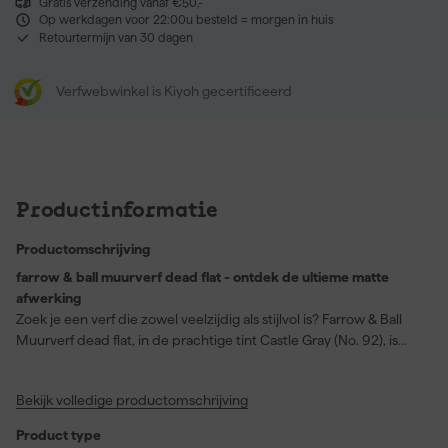
Gratis verzending vanaf €50,-
Op werkdagen voor 22:00u besteld = morgen in huis
Retourtermijn van 30 dagen
Verfwebwinkel is Kiyoh gecertificeerd
Productinformatie
Productomschrijving
farrow & ball muurverf dead flat - ontdek de ultieme matte
afwerking
Zoek je een verf die zowel veelzijdig als stijlvol is? Farrow & Ball
Muurverf dead flat, in de prachtige tint Castle Gray (No. 92), is
precies wat je nodig hebt. Deze verf staat bekend om zijn
ongelooflijke diep matte afwerking, die elke ruimte een rijke en
Bekijk volledige productomschrijving
kenmerkende Farrow & Ball-kleur geeft. Perfect voor gebruik op
hout, metaal en pleisterwerk, deze verf zorgt voor een
Product type
moeiteloze transformatie van elke kamer. Of je nu muren,