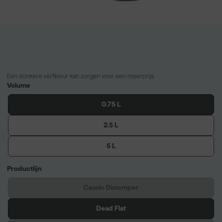
Een donkere verfkleur kan zorgen voor een meerprijs.
Volume
0.75 L
2.5 L
5 L
Productlijn
Casein Distemper
Dead Flat