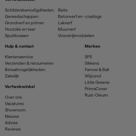
Schildersbenodigdheden
Beits
Gereedschappen
Betonverf en -coatings
Grondverf en primer
Lakverf
Houtolie en teer
Muurverf
Spuitbussen
Voorstrijkmiddelen
Hulp & contact
Merken
Klantenservice
SPS
Verzenden & retourneren
Sikkens
Betaalmogelijkheden
Farrow & Ball
Zakelijk
Wijzonol
Little Greene
Verfwebwinkel
PrimaCover
Rust-Oleum
Over ons
Vacatures
Showroom
Nieuws
Advies
Reviews