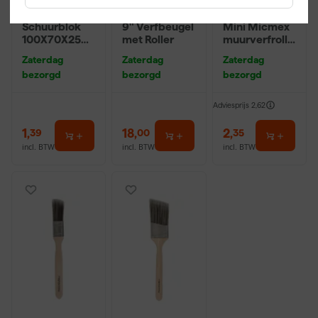
Klingspor
Farrow & Ball
Anza PRO
Schuurblok
9" Verfbeugel
Mini Micmex
100X70X25m
met Roller
muurverfrolle
m Sk 500
r - 10cm
Zaterdag
Zaterdag
Zaterdag
P220
bezorgd
bezorgd
bezorgd
Adviesprijs
2,62
1
,
18
,
2
,
39
00
35
incl. BTW
incl. BTW
incl. BTW