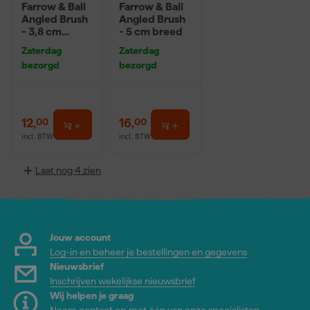
Farrow & Ball
Farrow & Ball
Angled Brush
Angled Brush
- 3,8 cm
- 5 cm breed
breed
Zaterdag
Zaterdag
bezorgd
bezorgd
12
,
16
,
00
00
incl. BTW
incl. BTW
Laat nog 4 zien
Jouw account
Log-in en beheer je bestellingen en gegevens
Nieuwsbrief
Inschrijven wekelijkse nieuwsbrief
Wij helpen je graag
Neem contact op met één van onze specialisten.