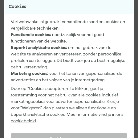
Cookies
Verfwebwinkel.nl gebruikt verschillende soorten cookies en
vergelijkbare technieken:
Functionele cookies:
noodzakelijk voor het goed
functioneren van de website.
Paintura
Farrow & Ball
Go!Paint Roll
Beperkt analytische cookies:
om het gebruik van de
Lucamax
F&B
And Go
website te analyseren en verbeteren, zonder persoonlijke
Washi tape -
Kleurenwaaie
Verfbak -
50mx24mm
r
12cm Roller -
profielen aan te leggen. Dit biedt voor jou de best mogelijke
Zaterdag
Zaterdag
Zaterdag
0,5L + 5
gebruikerservaring.
bezorgd
bezorgd
bezorgd
Inzetbakken
Marketing cookies:
voor het tonen van gepersonaliseerde
advertenties en het volgen van je internetgedrag.
Adviesprijs
6,00
Door op "Cookies accepteren" te klikken, geef je
3
,
22
,
3
,
99
00
99
toestemming voor het gebruik van alle cookies, inclusief
marketingcookies voor advertentiepersonalisatie. Kies je
incl. BTW
incl. BTW
incl. BTW
voor "Weigeren", dan plaatsen we alleen functionele en
beperkt analytische cookies. Meer informatie vind je in ons
cookiebeleid
.