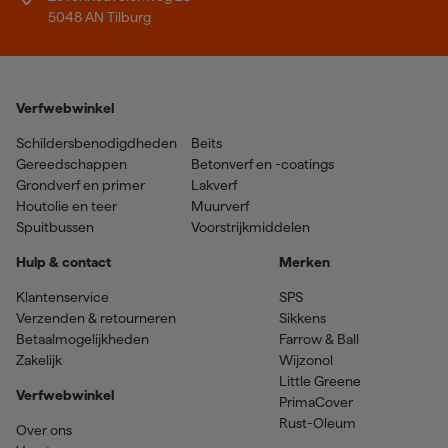
5048 AN Tilburg
Verfwebwinkel
Schildersbenodigdheden
Beits
Gereedschappen
Betonverf en -coatings
Grondverf en primer
Lakverf
Houtolie en teer
Muurverf
Spuitbussen
Voorstrijkmiddelen
Hulp & contact
Merken
Klantenservice
SPS
Verzenden & retourneren
Sikkens
Betaalmogelijkheden
Farrow & Ball
Zakelijk
Wijzonol
Little Greene
Verfwebwinkel
PrimaCover
Rust-Oleum
Over ons