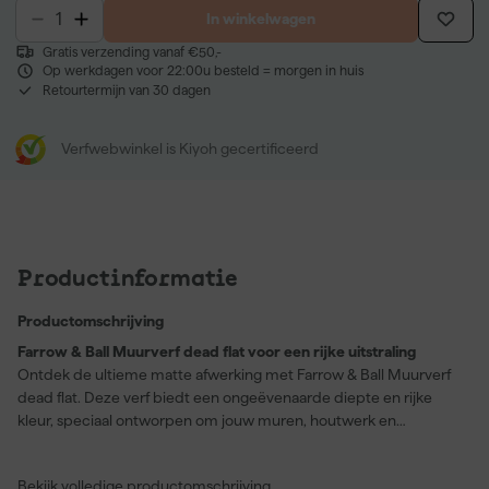
In winkelwagen
Gratis verzending vanaf €50,-
Op werkdagen voor 22:00u besteld = morgen in huis
Retourtermijn van 30 dagen
Verfwebwinkel is Kiyoh gecertificeerd
Productinformatie
Productomschrijving
Farrow & Ball Muurverf dead flat voor een rijke uitstraling
Ontdek de ultieme matte afwerking met Farrow & Ball Muurverf
dead flat. Deze verf biedt een ongeëvenaarde diepte en rijke
kleur, speciaal ontworpen om jouw muren, houtwerk en
radiatoren te transformeren. Dankzij de uitstekende kleurdekking
in Bancha, een diep, donker olijfgroen geïnspireerd door Japanse
Bekijk volledige productomschrijving
theeblaadjes, krijgt elke kamer een luxueuze en kalmerende