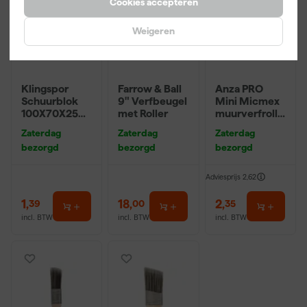
Cookies accepteren
Weigeren
Klingspor
Farrow & Ball
Anza PRO
Schuurblok
9" Verfbeugel
Mini Micmex
100X70X25m
met Roller
muurverfrolle
m Sk 500
r - 10cm
Zaterdag
Zaterdag
Zaterdag
P220
bezorgd
bezorgd
bezorgd
Adviesprijs
2,62
1
,
18
,
2
,
39
00
35
incl. BTW
incl. BTW
incl. BTW