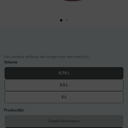
Een donkere verfkleur kan zorgen voor een meerprijs.
Volume
0.75 L
2.5 L
5 L
Productlijn
Casein Distemper