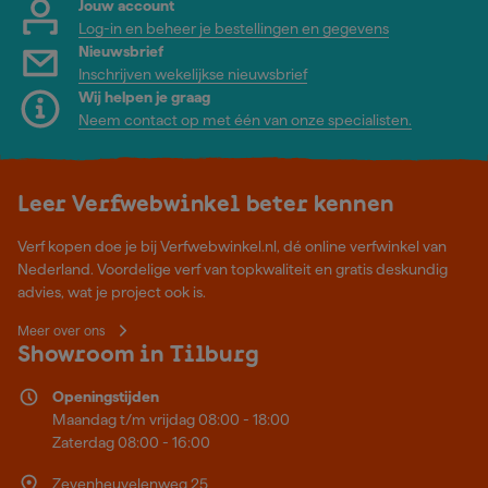
Jouw account
Log-in en beheer je bestellingen en gegevens
Nieuwsbrief
Inschrijven wekelijkse nieuwsbrief
Wij helpen je graag
Neem contact op met één van onze specialisten.
Leer Verfwebwinkel beter kennen
Verf kopen doe je bij Verfwebwinkel.nl, dé online verfwinkel van
Nederland. Voordelige verf van topkwaliteit en gratis deskundig
advies, wat je project ook is.
Meer over ons
Showroom in Tilburg
Openingstijden
Maandag t/m vrijdag 08:00 - 18:00
Zaterdag 08:00 - 16:00
Zevenheuvelenweg 25