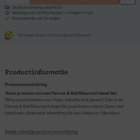
Gratis verzending vanaf €50,-
Vandaag voor 22:00u besteld = morgen in huis
Retourtermijn van 30 dagen
Verfwebwinkel is Kiyoh gecertificeerd
Productinformatie
Productomschrijving
Tover je muren om met Farrow & Ball Muurverf dead flat
Wil je jouw interieur een frisse, stijlvolle look geven? Dan is de
Farrow & Ball Muurverf dead flat jouw beste vriend. Deze verf
biedt een ultramatte afwerking die een diepe en rijke kleur
garandeert – de kenmerkende pracht van Farrow & Ball. Of je nu
muren, houtwerk of radiatoren een nieuw leven wilt inblazen,
Bekijk volledige productomschrijving
deze veelzijdige verf dekt het allemaal. Ideaal voor hout, metaal
én pleisterwerk. In de kleur Belvedere Blue (No. 215) krijg je een