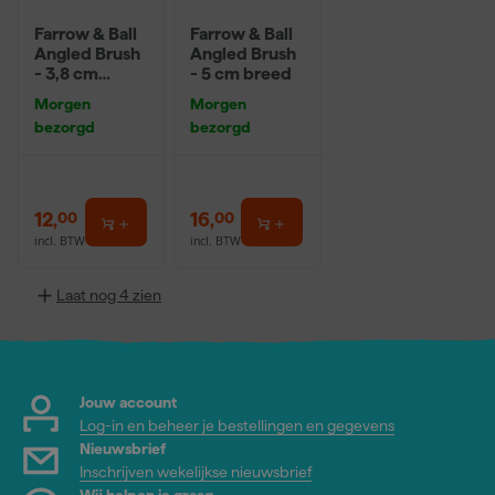
Farrow & Ball
Farrow & Ball
Angled Brush
Angled Brush
- 3,8 cm
- 5 cm breed
breed
Morgen
Morgen
bezorgd
bezorgd
12
,
16
,
00
00
incl. BTW
incl. BTW
Laat nog 4 zien
Jouw account
Log-in en beheer je bestellingen en gegevens
Nieuwsbrief
Inschrijven wekelijkse nieuwsbrief
Wij helpen je graag