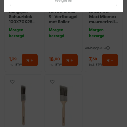
Weigeren
Klingspor
Farrow & Ball
Anza PRO
Schuurblok
9" Verfbeugel
Maxi Micmex
100X70X25m
met Roller
muurverfrolle
m Sk 500
r - 18cm
Morgen
Morgen
Morgen
P220
bezorgd
bezorgd
bezorgd
Adviesprijs
8,53
1
,
18
,
7
,
39
00
38
incl. BTW
incl. BTW
incl. BTW