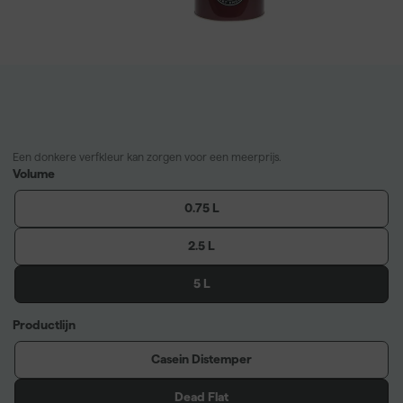
Een donkere verfkleur kan zorgen voor een meerprijs.
Volume
0.75 L
2.5 L
5 L
Productlijn
Casein Distemper
Dead Flat