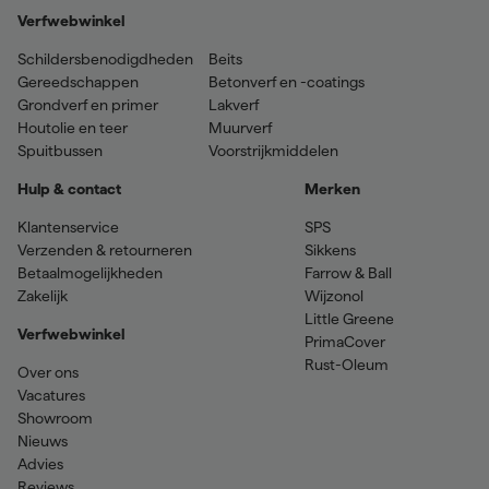
Verfwebwinkel
Schildersbenodigdheden
Beits
Gereedschappen
Betonverf en -coatings
Grondverf en primer
Lakverf
Houtolie en teer
Muurverf
Spuitbussen
Voorstrijkmiddelen
Hulp & contact
Merken
Klantenservice
SPS
Verzenden & retourneren
Sikkens
Betaalmogelijkheden
Farrow & Ball
Zakelijk
Wijzonol
Little Greene
Verfwebwinkel
PrimaCover
Rust-Oleum
Over ons
Vacatures
Showroom
Nieuws
Advies
Reviews