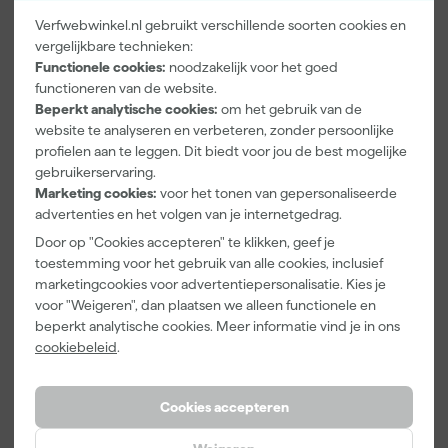
Verfwebwinkel.nl gebruikt verschillende soorten cookies en
vergelijkbare technieken:
Paintura
Farrow & Ball
Go!Paint Roll
Functionele cookies:
noodzakelijk voor het goed
Lucamax
F&B
And Go
Washi tape -
Kleurenwaaie
Verfemmer -
functioneren van de website.
50mx24mm
r
18cm Roller -
Beperkt analytische cookies:
om het gebruik van de
Morgen
Morgen
Morgen
8L + 5
website te analyseren en verbeteren, zonder persoonlijke
bezorgd
bezorgd
bezorgd
Inzetemmers
profielen aan te leggen. Dit biedt voor jou de best mogelijke
en deksel
gebruikerservaring.
Adviesprijs
6,00
Marketing cookies:
voor het tonen van gepersonaliseerde
advertenties en het volgen van je internetgedrag.
3
,
22
,
10
,
99
00
99
incl. BTW
incl. BTW
incl. BTW
Door op "Cookies accepteren" te klikken, geef je
toestemming voor het gebruik van alle cookies, inclusief
marketingcookies voor advertentiepersonalisatie. Kies je
voor "Weigeren", dan plaatsen we alleen functionele en
beperkt analytische cookies. Meer informatie vind je in ons
cookiebeleid
.
Cookies accepteren