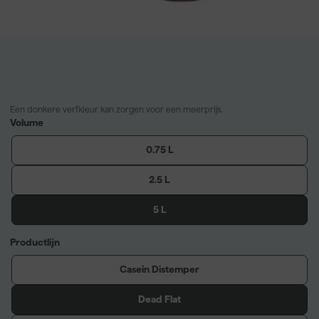
Een donkere verfkleur kan zorgen voor een meerprijs.
Volume
0.75 L
2.5 L
5 L
Productlijn
Casein Distemper
Dead Flat