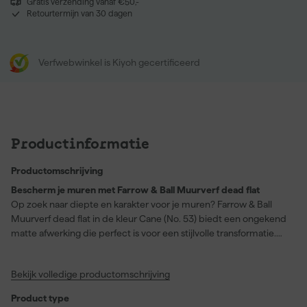
Gratis verzending vanaf €50,-
Retourtermijn van 30 dagen
Verfwebwinkel is Kiyoh gecertificeerd
Productinformatie
Productomschrijving
Bescherm je muren met Farrow & Ball Muurverf dead flat
Op zoek naar diepte en karakter voor je muren? Farrow & Ball
Muurverf dead flat in de kleur Cane (No. 53) biedt een ongekend
matte afwerking die perfect is voor een stijlvolle transformatie.
Deze verf is geschikt voor verschillende oppervlakken, zoals hout,
metaal en pleisterwerk. De diepe, rijke kenmerkende kleur zorgt
Bekijk volledige productomschrijving
voor een verfijnde uitstraling in elke kamer. Of je nu een
woonkamer, gang of speelkamer een opknapbeurt wilt geven, de
Product type
wasbare en schrobvaste formule houdt je muren langer mooi. En