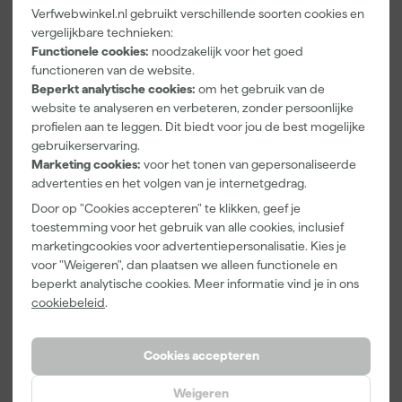
Verfwebwinkel.nl gebruikt verschillende soorten cookies en
Paintura
Farrow & Ball
Go!Paint Roll
vergelijkbare technieken:
Lucamax
F&B
And Go
Functionele cookies:
noodzakelijk voor het goed
Washi tape -
Kleurenwaaie
Verfemmer -
functioneren van de website.
50mx24mm
r
18cm Roller -
Maandag
Maandag
Maandag
Beperkt analytische cookies:
om het gebruik van de
8L + 5
bezorgd
bezorgd
bezorgd
website te analyseren en verbeteren, zonder persoonlijke
Inzetemmers
en deksel
profielen aan te leggen. Dit biedt voor jou de best mogelijke
Adviesprijs
6,00
gebruikerservaring.
Marketing cookies:
voor het tonen van gepersonaliseerde
3
,
22
,
10
,
99
00
99
advertenties en het volgen van je internetgedrag.
incl. BTW
incl. BTW
incl. BTW
Door op "Cookies accepteren" te klikken, geef je
toestemming voor het gebruik van alle cookies, inclusief
marketingcookies voor advertentiepersonalisatie. Kies je
voor "Weigeren", dan plaatsen we alleen functionele en
beperkt analytische cookies. Meer informatie vind je in ons
cookiebeleid
.
Cookies accepteren
Weigeren