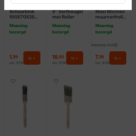
Klingspor
Farrow & Ball
Anza PRO
Schuurblok
9" Verfbeugel
Maxi Micmex
100X70X25m
met Roller
muurverfrolle
m Sk 500
r - 18cm
Maandag
Maandag
Maandag
P220
bezorgd
bezorgd
bezorgd
Adviesprijs
8,53
1
,
18
,
7
,
39
00
38
incl. BTW
incl. BTW
incl. BTW