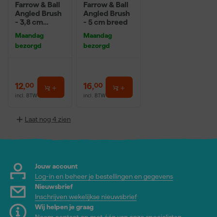
Farrow & Ball
Farrow & Ball
Angled Brush
Angled Brush
- 3,8 cm
- 5 cm breed
breed
Maandag
Maandag
bezorgd
bezorgd
12
,
16
,
00
00
incl. BTW
incl. BTW
Laat nog 4 zien
Jouw account
Log-in en beheer je bestellingen en gegevens
Nieuwsbrief
Inschrijven wekelijkse nieuwsbrief
Wij helpen je graag
Neem contact op met één van onze specialisten.