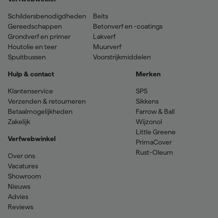
Schildersbenodigdheden
Beits
Gereedschappen
Betonverf en -coatings
Grondverf en primer
Lakverf
Houtolie en teer
Muurverf
Spuitbussen
Voorstrijkmiddelen
Hulp & contact
Merken
Klantenservice
SPS
Verzenden & retourneren
Sikkens
Betaalmogelijkheden
Farrow & Ball
Zakelijk
Wijzonol
Little Greene
Verfwebwinkel
PrimaCover
Rust-Oleum
Over ons
Vacatures
Showroom
Nieuws
Advies
Reviews