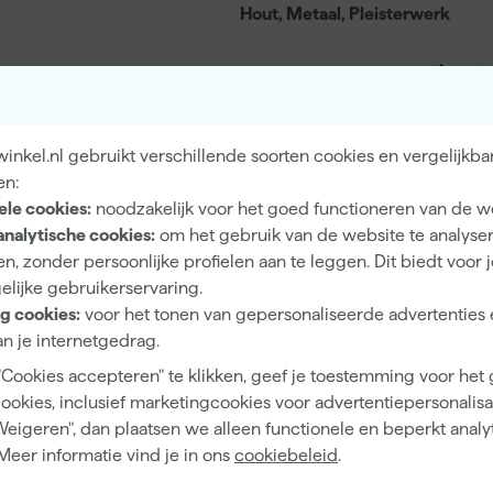
Hout, Metaal, Pleisterwerk
Extra mat
nkel.nl gebruikt verschillende soorten cookies en vergelijkba
Dekkend
en:
ele cookies:
noodzakelijk voor het goed functioneren van de w
4 h
analytische cookies:
om het gebruik van de website te analyse
12 m²/l
n, zonder persoonlijke profielen aan te leggen. Dit biedt voor 
elijke gebruikerservaring.
1
g cookies:
voor het tonen van gepersonaliseerde advertenties 
2 h
n je internetgedrag.
"Cookies accepteren" te klikken, geef je toestemming voor het
1 d
cookies, inclusief marketingcookies voor advertentiepersonalisat
Waterbasis (acryl)
Weigeren", dan plaatsen we alleen functionele en beperkt analy
Meer informatie vind je in ons
cookiebeleid
.
Airless spuitapparatuur, Kwast, Viltroller