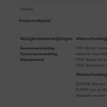
Volume
Productveiligheid
Veiligheidsaanwijzingen
Waarschuwinge
Gevarenaanduiding,
P101: Bij het inwi
Voorzorgsaanduiding,
etiket ter beschi
Signaalwoord
P102: Buiten het 
P103: Alvorens te 
Waarschuwing
EUH208: Kan een a
EUH211: Let op! Bi
druppels worden 