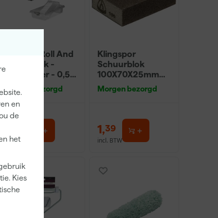
Go!Paint Roll And
Klingspor
Go Verfbak -
Schuurblok
re
12cm Roller - 0,5L
100X70X25mm
+ 5 Inzetbakken
Sk 500 P220
Morgen bezorgd
Morgen bezorgd
ebsite.
ren en
jou de
3
,
1
,
99
39
en het
incl. BTW
incl. BTW
 gebruik
ie. Kies
tische