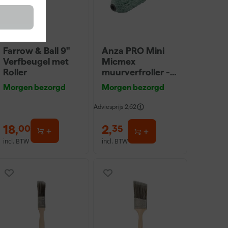
Farrow & Ball 9"
Anza PRO Mini
Verfbeugel met
Micmex
Roller
muurverfroller -
10cm
Morgen bezorgd
Morgen bezorgd
Adviesprijs
2,62
18
,
2
,
00
35
incl. BTW
incl. BTW