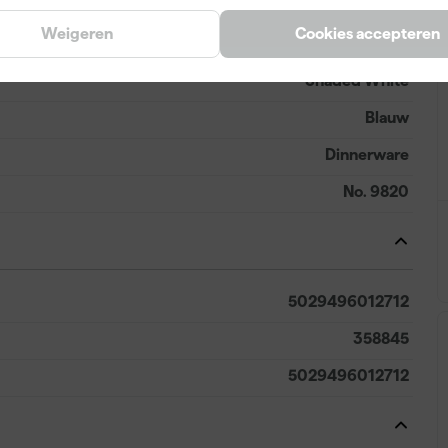
Weigeren
Cookies accepteren
Shaded White
Blauw
Dinnerware
No. 9820
5029496012712
358845
5029496012712