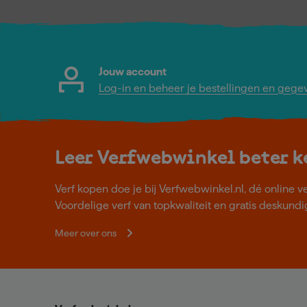
Jouw account
Log-in en beheer je bestellingen en gege
Leer Verfwebwinkel beter 
Verf kopen doe je bij Verfwebwinkel.nl, dé online v
Voordelige verf van topkwaliteit en gratis deskundig
Meer over ons