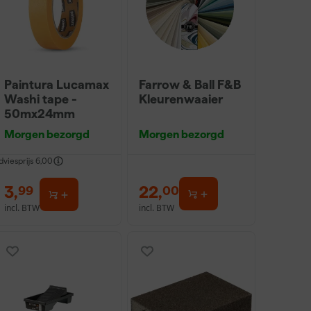
Paintura Lucamax
Farrow & Ball F&B
Washi tape -
Kleurenwaaier
50mx24mm
Morgen bezorgd
Morgen bezorgd
dviesprijs
6,00
3
,
22
,
99
00
incl. BTW
incl. BTW