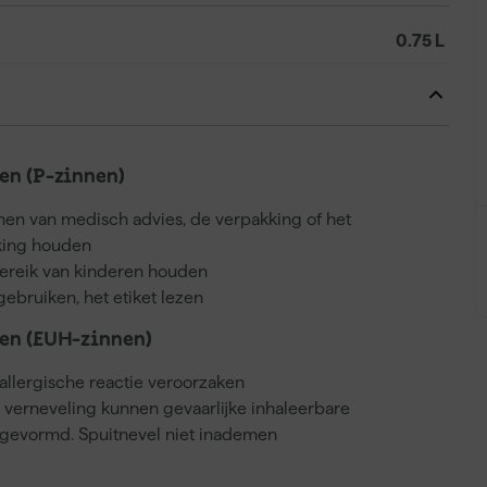
0.75 L
n (P-zinnen)
nnen van medisch advies, de verpakking of het
kking houden
bereik van kinderen houden
gebruiken, het etiket lezen
en (EUH-zinnen)
llergische reactie veroorzaken
j verneveling kunnen gevaarlijke inhaleerbare
gevormd. Spuitnevel niet inademen