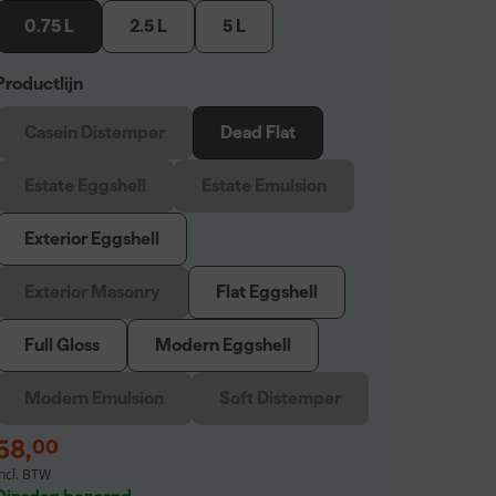
0.75 L
2.5 L
5 L
Productlijn
Casein Distemper
Dead Flat
Estate Eggshell
Estate Emulsion
Exterior Eggshell
Exterior Masonry
Flat Eggshell
Full Gloss
Modern Eggshell
Modern Emulsion
Soft Distemper
58
,
00
incl. BTW