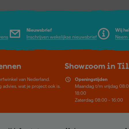
Nieuwsbrief
Wij he
vens
Inschrijven wekelijkse nieuwsbrief
Neem c
kennen
Showroom in Ti
erfwinkel van Nederland.
Openingstijden
 advies, wat je project ook is.
Maandag t/m vrijdag 08:0
18:00
Zaterdag 08:00 - 16:00