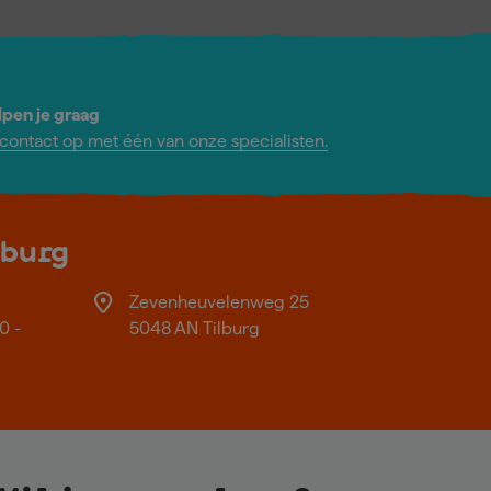
lpen je graag
ontact op met één van onze specialisten.
lburg
Zevenheuvelenweg 25
0 -
5048 AN Tilburg