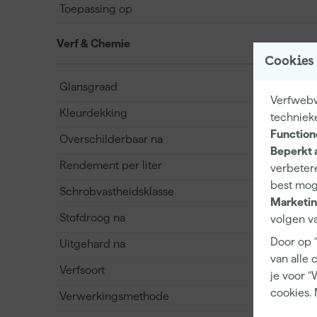
Toepassing op
Verf & Chemie
Cookies
Glansgraad
Verfwebwi
Kleurdekking
techniek
Function
Overschilderbaar na
Beperkt 
Rendement per liter
verbetere
best mog
Schrobvastheidsklasse
Marketin
Stofdroog na
volgen va
Door op 
Uitgehard na
van alle 
Verfsoort
je voor "
cookies. 
Verwerkingsmethode