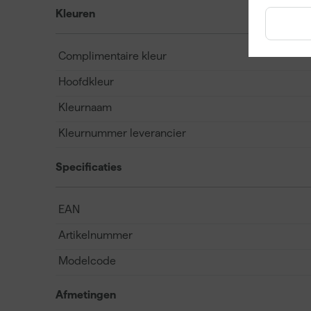
Kleuren
Complimentaire kleur
Hoofdkleur
Kleurnaam
Kleurnummer leverancier
Specificaties
EAN
Artikelnummer
Modelcode
Afmetingen