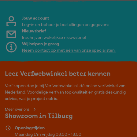
Jouw account
Log-in en beheer je bestellingen en gegevens
Nieuwsbrief
Inschrijven wekelijkse nieuwsbrief
Wij helpen je graag
Neem contact op met één van onze specialisten.
Leer Verfwebwinkel beter kennen
Verf kopen doe je bij Verfwebwinkel.nl, dé online verfwinkel van
Nederland. Voordelige verf van topkwaliteit en gratis deskundig
advies, wat je project ook is.
Meer over ons
Showroom in Tilburg
Openingstijden
Maandag t/m vrijdag 08:00 - 18:00