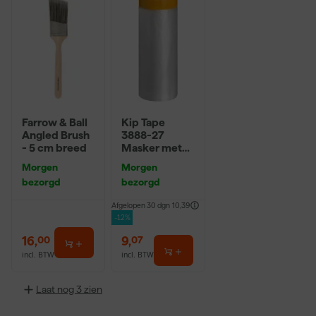
Farrow & Ball
Kip Tape
Angled Brush
3888-27
- 5 cm breed
Masker met
Washi Tape -
Morgen
Morgen
2,7 x 20m
bezorgd
bezorgd
Afgelopen 30 dgn
10,39
-12%
16
,
9
,
00
07
incl. BTW
incl. BTW
Laat nog 3 zien