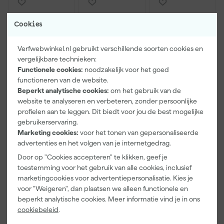
Cookies
Verfwebwinkel.nl gebruikt verschillende soorten cookies en
vergelijkbare technieken:
Functionele cookies:
noodzakelijk voor het goed
functioneren van de website.
Beperkt analytische cookies:
om het gebruik van de
Paintura
Farrow & Ball
Klingspor
website te analyseren en verbeteren, zonder persoonlijke
Lucamax
F&B
Schuurblok
profielen aan te leggen. Dit biedt voor jou de best mogelijke
Washi tape -
Kleurenwaaie
100X70X25m
gebruikerservaring.
50mx24mm
r
m Sk 500
Morgen
Morgen
Morgen
Marketing cookies:
voor het tonen van gepersonaliseerde
P220
bezorgd
bezorgd
bezorgd
advertenties en het volgen van je internetgedrag.
Door op "Cookies accepteren" te klikken, geef je
Adviesprijs
6,00
toestemming voor het gebruik van alle cookies, inclusief
marketingcookies voor advertentiepersonalisatie. Kies je
3
,
22
,
1
,
99
00
39
voor "Weigeren", dan plaatsen we alleen functionele en
incl. BTW
incl. BTW
incl. BTW
beperkt analytische cookies. Meer informatie vind je in ons
cookiebeleid
.