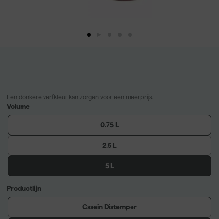
Een donkere verfkleur kan zorgen voor een meerprijs.
Volume
0.75 L
2.5 L
5 L
Productlijn
Casein Distemper