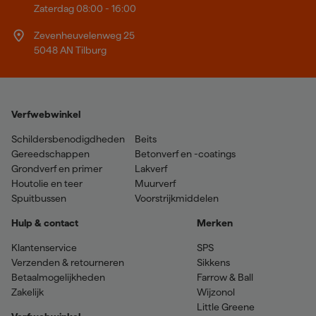
Zaterdag 08:00 - 16:00
Zevenheuvelenweg 25
5048 AN Tilburg
Verfwebwinkel
Schildersbenodigdheden
Beits
Gereedschappen
Betonverf en -coatings
Grondverf en primer
Lakverf
Houtolie en teer
Muurverf
Spuitbussen
Voorstrijkmiddelen
Hulp & contact
Merken
Klantenservice
SPS
Verzenden & retourneren
Sikkens
Betaalmogelijkheden
Farrow & Ball
Zakelijk
Wijzonol
Little Greene