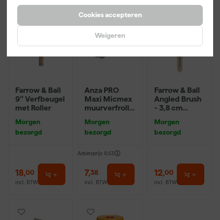
Cookies accepteren
Weigeren
Farrow & Ball
Anza PRO
Farrow & Ball
9" Verfbeugel
Maxi Micmex
Angled Brush
met Roller
muurverfrolle
- 3,8 cm
r - 18cm
breed
Morgen
Morgen
Morgen
bezorgd
bezorgd
bezorgd
Adviesprijs
8,53
18
,
7
,
12
,
00
38
00
incl. BTW
incl. BTW
incl. BTW