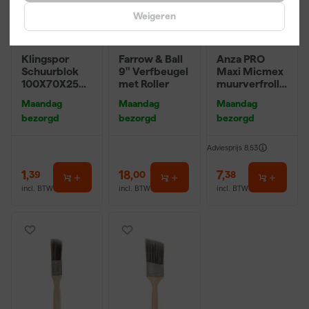
Weigeren
Klingspor
Farrow & Ball
Anza PRO
Schuurblok
9" Verfbeugel
Maxi Micmex
100X70X25m
met Roller
muurverfrolle
m Sk 500
r - 18cm
Maandag
Maandag
Maandag
P220
bezorgd
bezorgd
bezorgd
Adviesprijs
8,53
1
,
18
,
7
,
39
00
38
incl. BTW
incl. BTW
incl. BTW