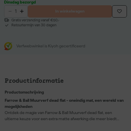
Dinsdag bezorgd
In winkelwagen
Gratis verzending vanaf €50,-
Retourtermijn van 30 dagen
Verfwebwinkel is Kiyoh gecertificeerd
Productinformatie
Productomschrijving
Farrow & Ball Muurverf dead flat - oneindig mat, een wereld van
mogelijkheden
Ontdek de magie van Farrow & Ball Muurverf dead flat, een
ultieme keuze voor een extra matte afwerking die meer biedt
dan enkel schoonheid. Deze verf, met zijn indrukwekkende
kleurdekking, creëert een diepe, rijke tint die kenmerkend is voor