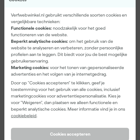
Verfwebwinkel.nl gebruikt verschillende soorten cookies en
vergelijkbare technieken:
Functionele cookies:
noodzakelijk voor het goed
Paintura
Farrow & Ball
Go!Paint Roll
functioneren van de website.
Lucamax
F&B
And Go
Beperkt analytische cookies:
om het gebruik van de
Washi tape -
Kleurenwaaie
Verfbak -
50mx24mm
r
12cm Roller -
website te analyseren en verbeteren, zonder persoonlijke
Maandag
Maandag
Maandag
0,5L + 5
profielen aan te leggen. Dit biedt voor jou de best mogelijke
bezorgd
bezorgd
bezorgd
Inzetbakken
gebruikerservaring.
Marketing cookies:
voor het tonen van gepersonaliseerde
Adviesprijs
6,00
advertenties en het volgen van je internetgedrag.
3
,
22
,
3
,
99
00
99
Door op "Cookies accepteren" te klikken, geef je
incl. BTW
incl. BTW
incl. BTW
toestemming voor het gebruik van alle cookies, inclusief
marketingcookies voor advertentiepersonalisatie. Kies je
voor "Weigeren", dan plaatsen we alleen functionele en
beperkt analytische cookies. Meer informatie vind je in ons
cookiebeleid
.
Cookies accepteren