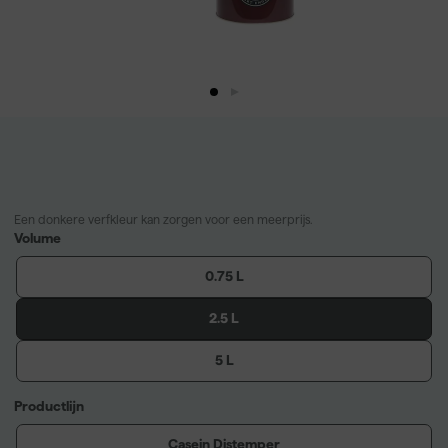
Een donkere verfkleur kan zorgen voor een meerprijs.
Volume
0.75 L
2.5 L
5 L
Productlijn
Casein Distemper