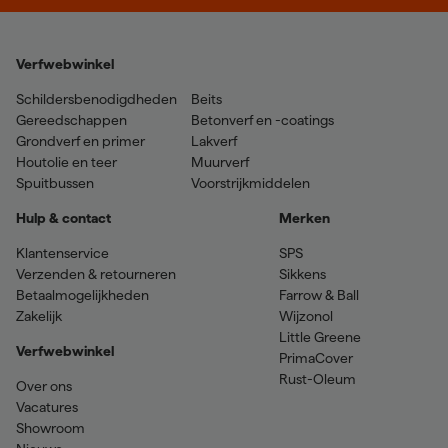
Verfwebwinkel
Schildersbenodigdheden
Beits
Gereedschappen
Betonverf en -coatings
Grondverf en primer
Lakverf
Houtolie en teer
Muurverf
Spuitbussen
Voorstrijkmiddelen
Hulp & contact
Merken
Klantenservice
SPS
Verzenden & retourneren
Sikkens
Betaalmogelijkheden
Farrow & Ball
Zakelijk
Wijzonol
Little Greene
Verfwebwinkel
PrimaCover
Rust-Oleum
Over ons
Vacatures
Showroom