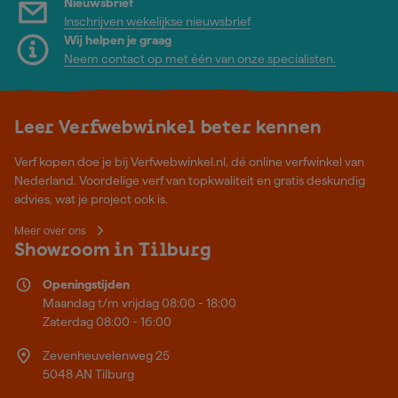
Nieuwsbrief
Inschrijven wekelijkse nieuwsbrief
Wij helpen je graag
Neem contact op met één van onze specialisten.
Leer Verfwebwinkel beter kennen
Verf kopen doe je bij Verfwebwinkel.nl, dé online verfwinkel van
Nederland. Voordelige verf van topkwaliteit en gratis deskundig
advies, wat je project ook is.
Meer over ons
Showroom in Tilburg
Openingstijden
Maandag t/m vrijdag 08:00 - 18:00
Zaterdag 08:00 - 16:00
Zevenheuvelenweg 25
5048 AN Tilburg