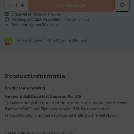
In winkelwagen
Gratis verzending vanaf €50,-
Vandaag voor 22:00u besteld = morgen in huis
Retourtermijn van 30 dagen
Verfwebwinkel is Kiyoh gecertificeerd
Productinformatie
Productomschrijving
Farrow & Ball Dead Flat Naperon No. 315
Transformeer je interieur met de warme, vertrouwde charme van
Farrow & Ball Dead Flat Naperon No. 315. Deze versleten
terracotta kleur biedt een tijdloze uitstraling die moeiteloos
aansluit bij elke kamer. Perfect voor muren, hout, metaal en
pleisterwerk. De Farrow & Ball dead flat formule staat bekend om
Bekijk volledige productomschrijving
zijn diepe kleurintensiteit en eenvoudige applicatie – een enkele