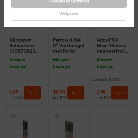
Cookies accepteren
Weigeren
Klingspor
Farrow & Ball
Anza PRO
Schuurblok
9" Verfbeugel
Maxi Micmex
100X70X25m
met Roller
muurverfrolle
m Sk 500
r - 18cm
Morgen
Morgen
Morgen
P220
bezorgd
bezorgd
bezorgd
Adviesprijs
8,53
1
,
18
,
7
,
39
00
38
incl. BTW
incl. BTW
incl. BTW