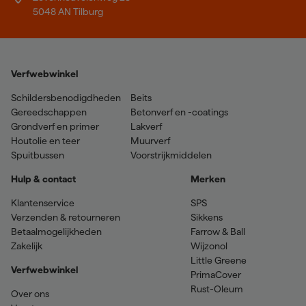
5048 AN Tilburg
Verfwebwinkel
Schildersbenodigdheden
Beits
Gereedschappen
Betonverf en -coatings
Grondverf en primer
Lakverf
Houtolie en teer
Muurverf
Spuitbussen
Voorstrijkmiddelen
Hulp & contact
Merken
Klantenservice
SPS
Verzenden & retourneren
Sikkens
Betaalmogelijkheden
Farrow & Ball
Zakelijk
Wijzonol
Little Greene
Verfwebwinkel
PrimaCover
Rust-Oleum
Over ons