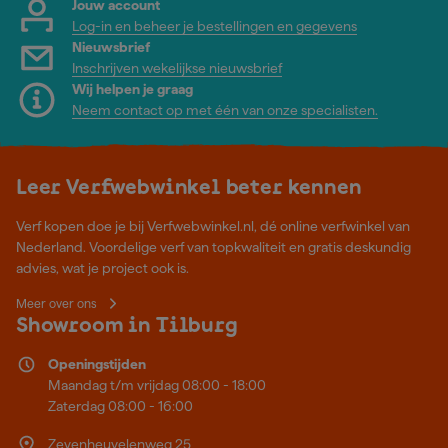
Jouw account
Log-in en beheer je bestellingen en gegevens
Nieuwsbrief
Inschrijven wekelijkse nieuwsbrief
Wij helpen je graag
Neem contact op met één van onze specialisten.
Leer Verfwebwinkel beter kennen
Verf kopen doe je bij Verfwebwinkel.nl, dé online verfwinkel van
Nederland. Voordelige verf van topkwaliteit en gratis deskundig
advies, wat je project ook is.
Meer over ons
Showroom in Tilburg
Openingstijden
Maandag t/m vrijdag 08:00 - 18:00
Zaterdag 08:00 - 16:00
Zevenheuvelenweg 25