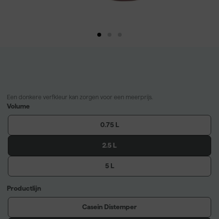
Een donkere verfkleur kan zorgen voor een meerprijs.
Volume
0.75 L
2.5 L
5 L
Productlijn
Casein Distemper