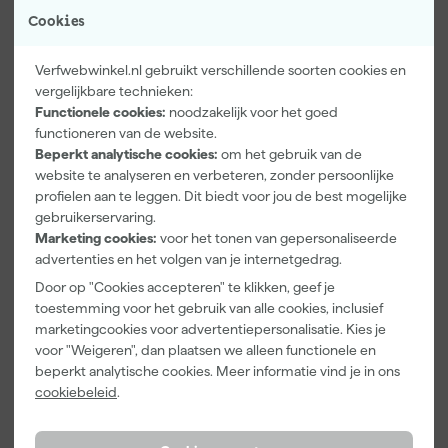
Cookies
Verfwebwinkel.nl gebruikt verschillende soorten cookies en
vergelijkbare technieken:
Functionele cookies:
noodzakelijk voor het goed
functioneren van de website.
Paintura
Farrow & Ball
Go!Paint Roll
Beperkt analytische cookies:
om het gebruik van de
Lucamax
F&B
And Go
website te analyseren en verbeteren, zonder persoonlijke
Washi tape -
Kleurenwaaie
Verfbak -
50mx24mm
r
12cm Roller -
profielen aan te leggen. Dit biedt voor jou de best mogelijke
Morgen
Morgen
Morgen
0,5L + 5
gebruikerservaring.
bezorgd
bezorgd
bezorgd
Inzetbakken
Marketing cookies:
voor het tonen van gepersonaliseerde
advertenties en het volgen van je internetgedrag.
Adviesprijs
6,00
Door op "Cookies accepteren" te klikken, geef je
3
,
22
,
3
,
99
00
99
toestemming voor het gebruik van alle cookies, inclusief
marketingcookies voor advertentiepersonalisatie. Kies je
incl. BTW
incl. BTW
incl. BTW
voor "Weigeren", dan plaatsen we alleen functionele en
beperkt analytische cookies. Meer informatie vind je in ons
cookiebeleid
.