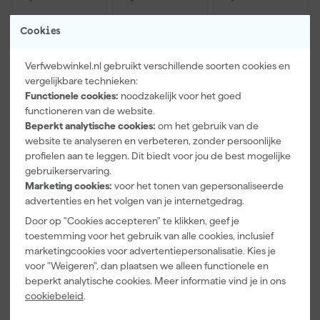
Cookies
Verfwebwinkel.nl gebruikt verschillende soorten cookies en
vergelijkbare technieken:
Functionele cookies:
noodzakelijk voor het goed
functioneren van de website.
Beperkt analytische cookies:
om het gebruik van de
Paintura
Farrow & Ball
Go!Paint Roll
website te analyseren en verbeteren, zonder persoonlijke
Lucamax
F&B
And Go
profielen aan te leggen. Dit biedt voor jou de best mogelijke
Washi tape -
Kleurenwaaie
Verfemmer -
50mx24mm
r
18cm Roller -
gebruikerservaring.
Maandag
Maandag
Maandag
8L + 5
Marketing cookies:
voor het tonen van gepersonaliseerde
bezorgd
bezorgd
bezorgd
Inzetemmers
advertenties en het volgen van je internetgedrag.
en deksel
Door op "Cookies accepteren" te klikken, geef je
Adviesprijs
6,00
toestemming voor het gebruik van alle cookies, inclusief
marketingcookies voor advertentiepersonalisatie. Kies je
3
,
22
,
10
,
99
00
99
voor "Weigeren", dan plaatsen we alleen functionele en
incl. BTW
incl. BTW
incl. BTW
beperkt analytische cookies. Meer informatie vind je in ons
cookiebeleid
.