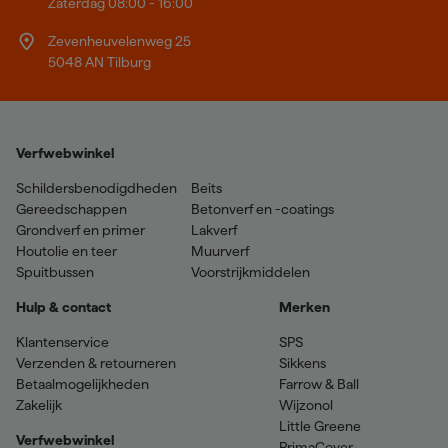
Zaterdag 08:00 - 16:00
Zevenheuvelenweg 25
5048 AN Tilburg
Verfwebwinkel
Schildersbenodigdheden
Beits
Gereedschappen
Betonverf en -coatings
Grondverf en primer
Lakverf
Houtolie en teer
Muurverf
Spuitbussen
Voorstrijkmiddelen
Hulp & contact
Merken
Klantenservice
SPS
Verzenden & retourneren
Sikkens
Betaalmogelijkheden
Farrow & Ball
Zakelijk
Wijzonol
Little Greene
Verfwebwinkel
PrimaCover