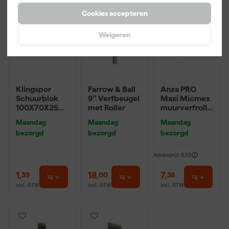
Cookies accepteren
Weigeren
Klingspor
Farrow & Ball
Anza PRO
Schuurblok
9" Verfbeugel
Maxi Micmex
100X70X25m
met Roller
muurverfrolle
m Sk 500
r - 18cm
Maandag
Maandag
Maandag
P220
bezorgd
bezorgd
bezorgd
Adviesprijs
8,53
1
,
18
,
7
,
39
00
38
incl. BTW
incl. BTW
incl. BTW