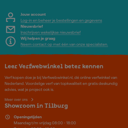
Jouw account
Log-in en beheer je bestellingen en gegevens
Nieuwsbrief
Inschrijven wekelijkse nieuwsbrief
Wij helpen je graag
Neem contact op met één van onze specialisten.
Leer Verfwebwinkel beter kennen
Verf kopen doe je bij Verfwebwinkel.nl, dé online verfwinkel van
Nederland. Voordelige verf van topkwaliteit en gratis deskundig
advies, wat je project ook is.
Meer over ons
Showroom in Tilburg
Openingstijden
Maandag t/m vrijdag 08:00 - 18:00