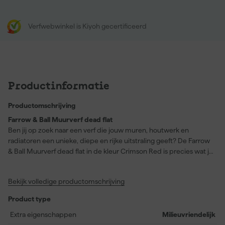
Verfwebwinkel is Kiyoh gecertificeerd
Productinformatie
Productomschrijving
Farrow & Ball Muurverf dead flat
Ben jij op zoek naar een verf die jouw muren, houtwerk en
radiatoren een unieke, diepe en rijke uitstraling geeft? De Farrow
& Ball Muurverf dead flat in de kleur Crimson Red is precies wat je
nodig hebt. Deze verf met een extra matte afwerking creëert niet
alleen een kenmerkende Farrow & Ball-kleur, maar biedt ook een
Bekijk volledige productomschrijving
ongeëvenaarde stevigheid. Of je nu je woonkamer, gang of
speelkamer wilt transformeren, deze veelzijdige verf is geschikt
Product type
voor hout, metaal en pleisterwerk. De dekkende formule zorgt
voor een perfect resultaat. Met een droogtijd van slechts 2 uur
Extra eigenschappen
Milieuvriendelijk
kun je snel verder met jouw project, en na 4 uur is het alweer