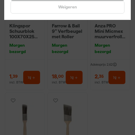
Weigeren
Klingspor
Farrow & Ball
Anza PRO
Schuurblok
9" Verfbeugel
Mini Micmex
100X70X25m
met Roller
muurverfrolle
m Sk 500
r - 10cm
Morgen
Morgen
Morgen
P220
bezorgd
bezorgd
bezorgd
Adviesprijs
2,62
1
,
18
,
2
,
39
00
35
incl. BTW
incl. BTW
incl. BTW