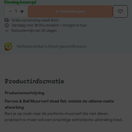
Dinsdag bezorgd
In winkelwagen
Gratis verzending vanaf €50,-
Vandaag voor 18:00u besteld = morgen in huis
Retourtermijn van 30 dagen
Verfwebwinkel is Kiyoh gecertificeerd
Productinformatie
Productomschrijving
Farrow & Ball Muurverf dead flat: ontdek de ultieme matte
afwerking
Ben je op zoek naar de perfecte muurverf die niet alleen
praktisch is, maar ook een prachtige esthetische uitstraling biedt?
Farrow & Ball Muurverf dead flat is precies wat je nodig hebt.
Deze verf met een diepzwarte kleur, Off Black (No. 56), biedt een