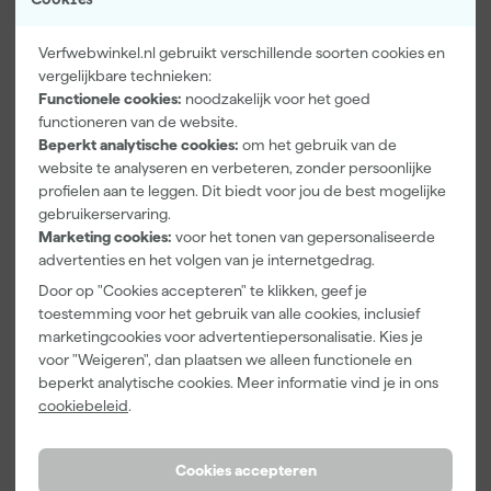
Verfwebwinkel.nl gebruikt verschillende soorten cookies en
vergelijkbare technieken:
Functionele cookies:
noodzakelijk voor het goed
Paintura
Farrow & Ball
Go!Paint Roll
functioneren van de website.
Lucamax
F&B
And Go
Beperkt analytische cookies:
om het gebruik van de
Washi tape -
Kleurenwaaie
Verfbak -
50mx24mm
r
12cm Roller -
website te analyseren en verbeteren, zonder persoonlijke
Morgen
Morgen
Morgen
0,5L + 5
profielen aan te leggen. Dit biedt voor jou de best mogelijke
bezorgd
bezorgd
bezorgd
Inzetbakken
gebruikerservaring.
Marketing cookies:
voor het tonen van gepersonaliseerde
Adviesprijs
6,00
advertenties en het volgen van je internetgedrag.
3
,
22
,
3
,
99
00
99
Door op "Cookies accepteren" te klikken, geef je
incl. BTW
incl. BTW
incl. BTW
toestemming voor het gebruik van alle cookies, inclusief
marketingcookies voor advertentiepersonalisatie. Kies je
voor "Weigeren", dan plaatsen we alleen functionele en
beperkt analytische cookies. Meer informatie vind je in ons
cookiebeleid
.
Cookies accepteren