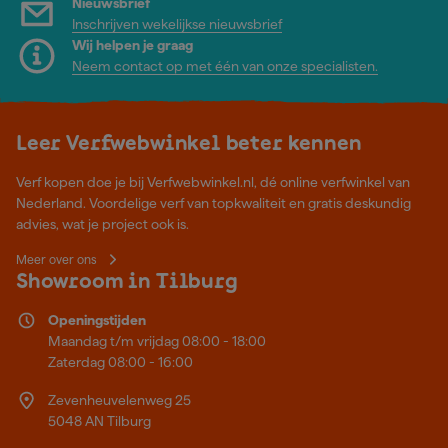
Nieuwsbrief
Inschrijven wekelijkse nieuwsbrief
Wij helpen je graag
Neem contact op met één van onze specialisten.
Leer Verfwebwinkel beter kennen
Verf kopen doe je bij Verfwebwinkel.nl, dé online verfwinkel van
Nederland. Voordelige verf van topkwaliteit en gratis deskundig
advies, wat je project ook is.
Meer over ons
Showroom in Tilburg
Openingstijden
Maandag t/m vrijdag 08:00 - 18:00
Zaterdag 08:00 - 16:00
Zevenheuvelenweg 25
5048 AN Tilburg