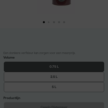
Een donkere verfkleur kan zorgen voor een meerprijs.
Volume
0.75 L
2.5 L
5 L
Productlijn
Casein Distemper