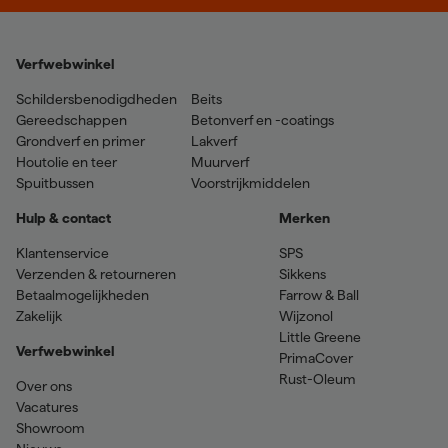
Verfwebwinkel
Schildersbenodigdheden
Beits
Gereedschappen
Betonverf en -coatings
Grondverf en primer
Lakverf
Houtolie en teer
Muurverf
Spuitbussen
Voorstrijkmiddelen
Hulp & contact
Merken
Klantenservice
SPS
Verzenden & retourneren
Sikkens
Betaalmogelijkheden
Farrow & Ball
Zakelijk
Wijzonol
Little Greene
Verfwebwinkel
PrimaCover
Rust-Oleum
Over ons
Vacatures
Showroom