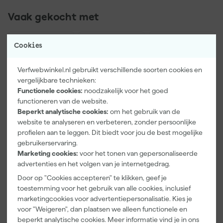
Vaak gekocht met
Cookies
Verfwebwinkel.nl gebruikt verschillende soorten cookies en
vergelijkbare technieken:
Functionele cookies:
noodzakelijk voor het goed
functioneren van de website.
Beperkt analytische cookies:
om het gebruik van de
website te analyseren en verbeteren, zonder persoonlijke
profielen aan te leggen. Dit biedt voor jou de best mogelijke
Paintura
Farrow & Ball
Go!Paint Roll
gebruikerservaring.
Lucamax
F&B
And Go
Marketing cookies:
voor het tonen van gepersonaliseerde
Washi tape -
Kleurenwaaie
Verfbak -
advertenties en het volgen van je internetgedrag.
50mx24mm
r
12cm Roller -
Morgen
Morgen
Morgen
0,5L + 5
Door op "Cookies accepteren" te klikken, geef je
bezorgd
bezorgd
bezorgd
Inzetbakken
toestemming voor het gebruik van alle cookies, inclusief
marketingcookies voor advertentiepersonalisatie. Kies je
Adviesprijs
6,00
voor "Weigeren", dan plaatsen we alleen functionele en
beperkt analytische cookies. Meer informatie vind je in ons
3
,
22
,
3
,
99
00
99