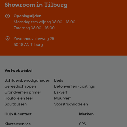
Showroom in Tilburg
Openingstijden
Maandag t/m vrijdag 08:00 - 18:00
Zaterdag 08:00 - 16:00
Zevenheuvelenweg 25
5048 AN Tilburg
Verfwebwinkel
Schildersbenodigdheden
Beits
Gereedschappen
Betonverf en -coatings
Grondverf en primer
Lakverf
Houtolie en teer
Muurverf
Spuitbussen
Voorstrijkmiddelen
Hulp & contact
Merken
Klantenservice
SPS