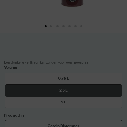
Een donkere verfkleur kan zorgen voor een meerprijs.
Volume
0.75 L
2.5 L
5 L
Productlijn
Casein Distemper