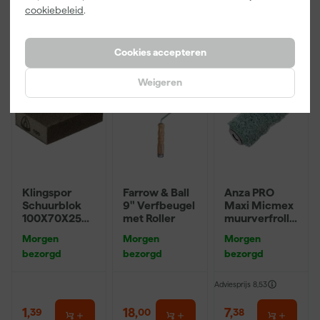
cookiebeleid
.
incl. BTW
incl. BTW
incl. BTW
Cookies accepteren
Weigeren
Klingspor
Farrow & Ball
Anza PRO
Schuurblok
9" Verfbeugel
Maxi Micmex
100X70X25m
met Roller
muurverfrolle
m Sk 500
r - 18cm
Morgen
Morgen
Morgen
P220
bezorgd
bezorgd
bezorgd
Adviesprijs
8,53
1
,
18
,
7
,
39
00
38