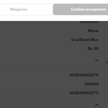
Weigeren
Cookies accepteren
Ammonite
Blauw
Oval Room Blue
No. 85
A
5029496022711
356408
5029496022711