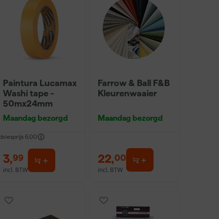
Paintura Lucamax
Farrow & Ball F&B
Washi tape -
Kleurenwaaier
50mx24mm
Maandag bezorgd
Maandag bezorgd
dviesprijs
6,00
3
,
22
,
99
00
incl. BTW
incl. BTW