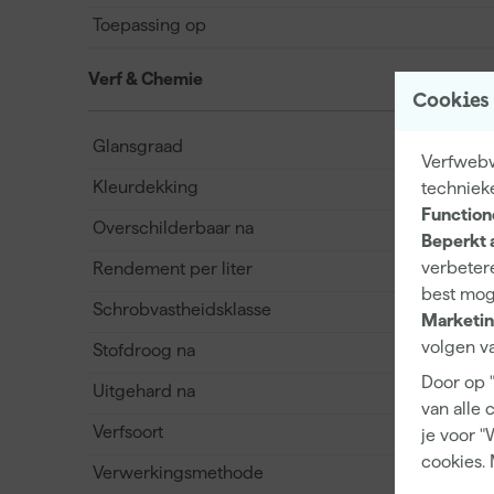
Toepassing op
Verf & Chemie
Cookies
Glansgraad
Verfwebwi
Kleurdekking
techniek
Function
Overschilderbaar na
Beperkt 
verbetere
Rendement per liter
best mog
Schrobvastheidsklasse
Marketin
volgen va
Stofdroog na
Door op 
Uitgehard na
van alle 
Verfsoort
je voor "
cookies. 
Verwerkingsmethode