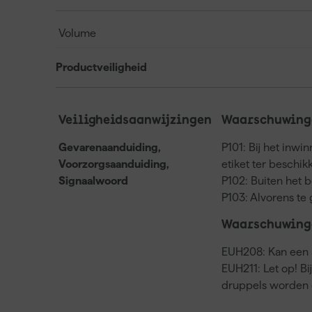
Volume
Productveiligheid
Veiligheidsaanwijzingen
Waarschuwinge
Gevarenaanduiding,
P101: Bij het inwi
Voorzorgsaanduiding,
etiket ter beschi
Signaalwoord
P102: Buiten het 
P103: Alvorens te 
Waarschuwing
EUH208: Kan een a
EUH211: Let op! Bi
druppels worden 