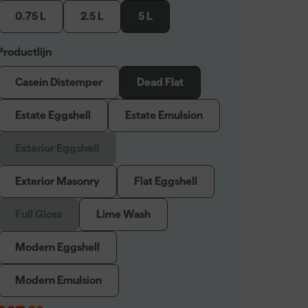
0.75 L
2.5 L
5 L
Productlijn
Casein Distemper
Dead Flat
Estate Eggshell
Estate Emulsion
Exterior Eggshell
Exterior Masonry
Flat Eggshell
Full Gloss
Lime Wash
Modern Eggshell
Modern Emulsion