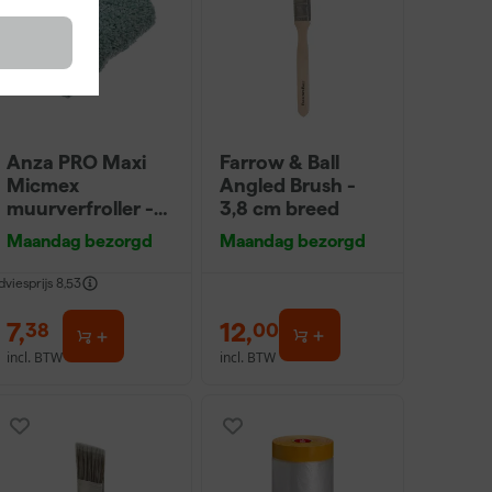
Anza PRO Maxi
Farrow & Ball
Micmex
Angled Brush -
muurverfroller -
3,8 cm breed
18cm
Maandag bezorgd
Maandag bezorgd
dviesprijs
8,53
7
,
12
,
38
00
incl. BTW
incl. BTW