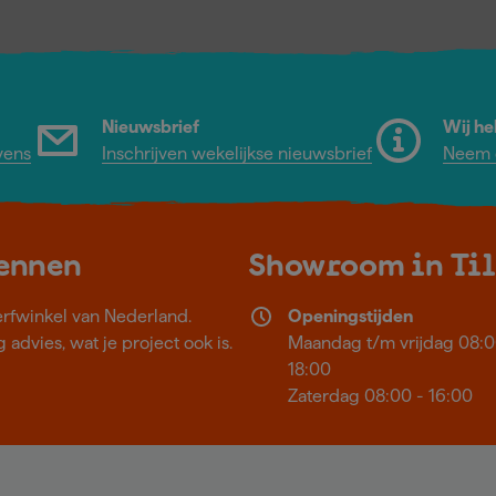
Nieuwsbrief
Wij he
vens
Inschrijven wekelijkse nieuwsbrief
Neem c
kennen
Showroom in Ti
erfwinkel van Nederland.
Openingstijden
 advies, wat je project ook is.
Maandag t/m vrijdag 08:0
18:00
Zaterdag 08:00 - 16:00