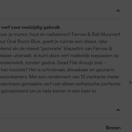
 verf voor veelzijdig gebruik
oor je muren, hout en radiatoren? Farrow & Ball Muurverf
kleur Oval Room Blue, geeft je ruimte een diepe, rijke
bekend als de meest “gezwarte” blauwtint van Farrow &
lasse uitstraalt. Je kunt deze verf makkelijk toepassen op
leisterwerk, zonder gedoe. Dead Flat droogt snel –
n het mooiste? Het is schrobvast, afwasbaar en geurarm.
 woonkamers. Met een rendement van 12 vierkante meter
A
waterbasis gemaakte verf niet alleen esthetische perfectie
geïnspireerd om je hele kamer in een keer te
Binnen