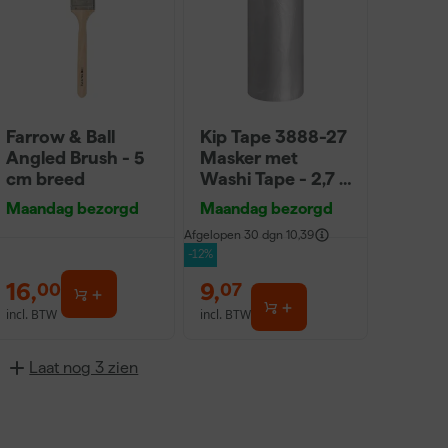
Farrow & Ball
Kip Tape 3888-27
Angled Brush - 5
Masker met
cm breed
Washi Tape - 2,7 x
20m
Maandag bezorgd
Maandag bezorgd
Afgelopen 30 dgn
10,39
-12%
16
,
9
,
00
07
incl. BTW
incl. BTW
Laat nog 3 zien