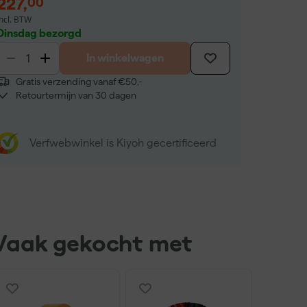
227
,
00
incl. BTW
Dinsdag bezorgd
In winkelwagen
Gratis verzending vanaf €50,-
Retourtermijn van 30 dagen
Verfwebwinkel is Kiyoh gecertificeerd
Vaak gekocht met