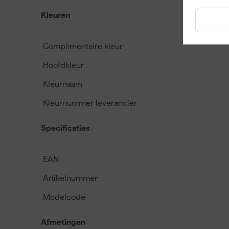
Kleuren
Complimentaire kleur
Hoofdkleur
Kleurnaam
Kleurnummer leverancier
Specificaties
EAN
Artikelnummer
Modelcode
Afmetingen