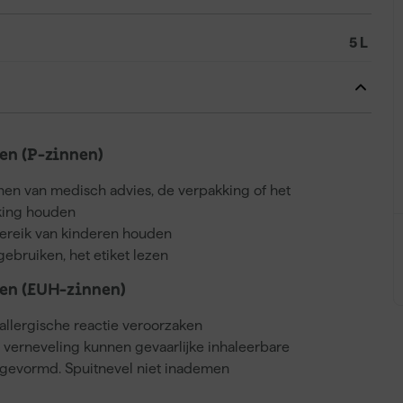
5 L
n (P-zinnen)
nnen van medisch advies, de verpakking of het
kking houden
bereik van kinderen houden
gebruiken, het etiket lezen
en (EUH-zinnen)
llergische reactie veroorzaken
j verneveling kunnen gevaarlijke inhaleerbare
gevormd. Spuitnevel niet inademen