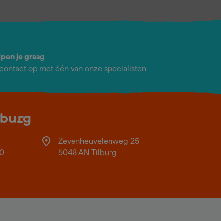
lpen je graag
ontact op met één van onze specialisten.
lburg
Zevenheuvelenweg 25
0 -
5048 AN Tilburg