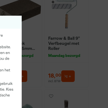
re
Klingspor
Farrow & Ball 9"
Schuurblok
Verfbeugel met
ebsite.
100X70X25mm
Roller
ren en
Sk 500 P220
Maandag bezorgd
Maandag bezorgd
jou de
en het
1
,
18
,
39
00
incl. BTW
incl. BTW
 gebruik
ie. Kies
tische