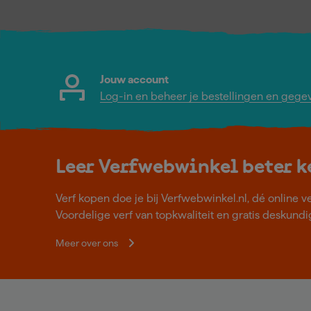
Jouw account
Log-in en beheer je bestellingen en gege
Leer Verfwebwinkel beter 
Verf kopen doe je bij Verfwebwinkel.nl, dé online v
Voordelige verf van topkwaliteit en gratis deskundig
Meer over ons