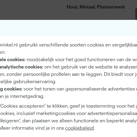
Hout, Metaal, Pleisterwerk
Extra mat
nkel.nl gebruikt verschillende soorten cookies en vergelijkba
Dekkend
en:
ele cookies:
noodzakelijk voor het goed functioneren van de w
4 h
analytische cookies:
om het gebruik van de website te analyse
n, zonder persoonlijke profielen aan te leggen. Dit biedt voor 
12 m²/l
elijke gebruikerservaring.
1
g cookies:
voor het tonen van gepersonaliseerde advertenties 
n je internetgedrag.
2 h
"Cookies accepteren" te klikken, geef je toestemming voor het
1 d
cookies, inclusief marketingcookies voor advertentiepersonalisat
Waterbasis (acryl)
Weigeren", dan plaatsen we alleen functionele en beperkt analy
Meer informatie vind je in ons
cookiebeleid
.
Airless spuitapparatuur, Kwast, Viltroller