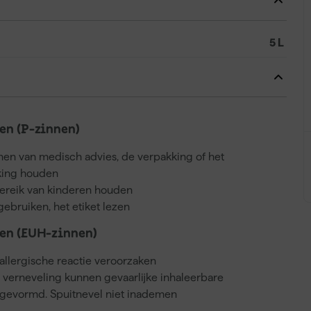
5 L
n (P-zinnen)
nnen van medisch advies, de verpakking of het
kking houden
bereik van kinderen houden
gebruiken, het etiket lezen
en (EUH-zinnen)
llergische reactie veroorzaken
j verneveling kunnen gevaarlijke inhaleerbare
gevormd. Spuitnevel niet inademen