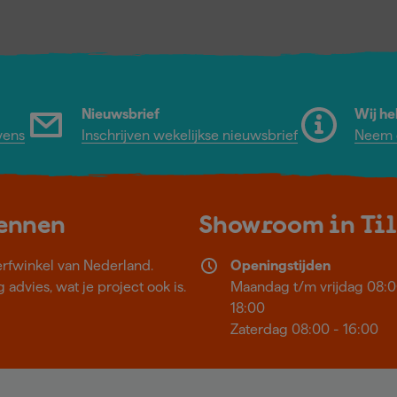
Nieuwsbrief
Wij he
vens
Inschrijven wekelijkse nieuwsbrief
Neem c
kennen
Showroom in Ti
erfwinkel van Nederland.
Openingstijden
 advies, wat je project ook is.
Maandag t/m vrijdag 08:0
18:00
Zaterdag 08:00 - 16:00