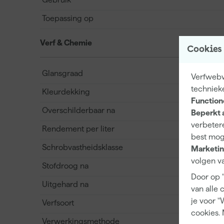
Toepassing op
Verf & Chemie
Cookies
Glansgraad
Verfwebwi
techniek
Kleurdekking
Function
Overschilderbaar na
Beperkt 
verbetere
Rendement per liter
best mog
Schrobvastheidsklasse
Marketin
volgen va
Stofdroog na
Door op 
Uitgehard na
van alle 
je voor "
Verfsoort
cookies. 
Verwerkingsmethode