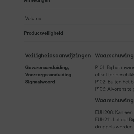
Afmetingen
Volume
Productveiligheid
Veiligheidsaanwijzingen
Waarschuwinge
Gevarenaanduiding,
P101: Bij het inwi
Voorzorgsaanduiding,
etiket ter beschi
Signaalwoord
P102: Buiten het 
P103: Alvorens te 
Waarschuwing
EUH208: Kan een a
EUH211: Let op! Bi
druppels worden 