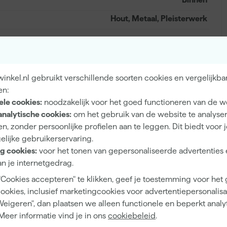
Hout, Metaal, Pleisterwerk
Extra mat
nkel.nl gebruikt verschillende soorten cookies en vergelijkba
en:
Dekkend
ele cookies:
noodzakelijk voor het goed functioneren van de w
4 h
analytische cookies:
om het gebruik van de website te analyse
n, zonder persoonlijke profielen aan te leggen. Dit biedt voor 
12 m²/l
elijke gebruikerservaring.
1
g cookies:
voor het tonen van gepersonaliseerde advertenties 
n je internetgedrag.
2 h
"Cookies accepteren" te klikken, geef je toestemming voor het
1 d
cookies, inclusief marketingcookies voor advertentiepersonalisat
Weigeren", dan plaatsen we alleen functionele en beperkt analy
Waterbasis (acryl)
Meer informatie vind je in ons
cookiebeleid
.
Airless spuitapparatuur, Kwast, Viltroller