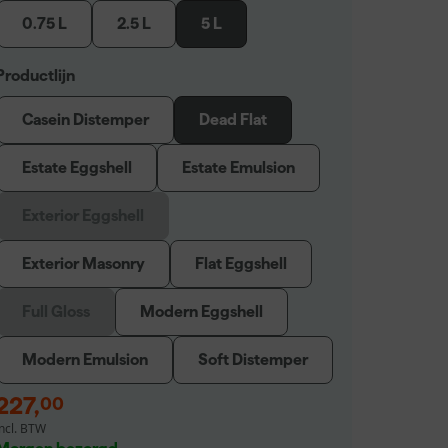
0.75 L
2.5 L
5 L
Productlijn
Casein Distemper
Dead Flat
Estate Eggshell
Estate Emulsion
Exterior Eggshell
Exterior Masonry
Flat Eggshell
Full Gloss
Modern Eggshell
Modern Emulsion
Soft Distemper
227
,
00
incl. BTW