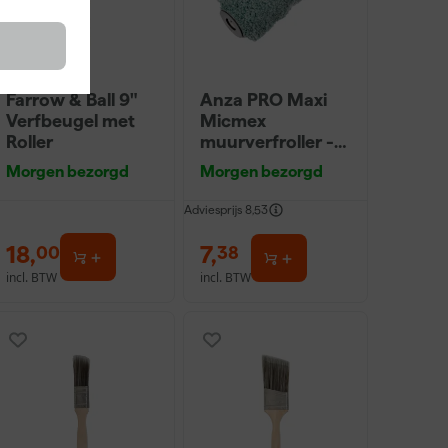
Farrow & Ball 9"
Anza PRO Maxi
Verfbeugel met
Micmex
Roller
muurverfroller -
18cm
Morgen bezorgd
Morgen bezorgd
Adviesprijs
8,53
18
,
7
,
00
38
incl. BTW
incl. BTW