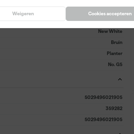
Weigeren
Cookies accepteren
New White
Bruin
Planter
No. G5
5029496021905
359282
5029496021905