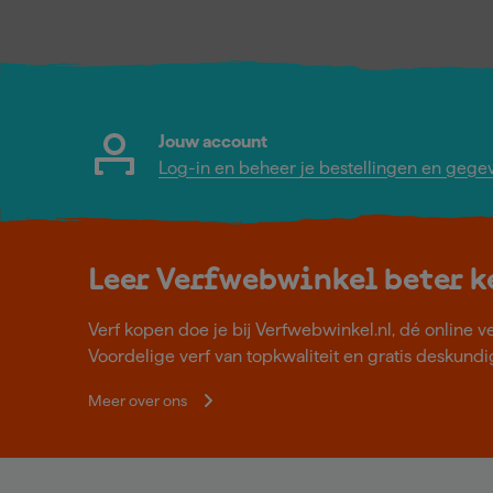
Jouw account
Log-in en beheer je bestellingen en gege
Leer Verfwebwinkel beter 
Verf kopen doe je bij Verfwebwinkel.nl, dé online v
Voordelige verf van topkwaliteit en gratis deskundig
Meer over ons