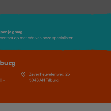
lpen je graag
ontact op met één van onze specialisten.
lburg
Zevenheuvelenweg 25
0 -
5048 AN Tilburg