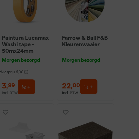
Paintura Lucamax
Farrow & Ball F&B
Washi tape -
Kleurenwaaier
50mx24mm
Morgen bezorgd
Morgen bezorgd
dviesprijs
6,00
3
,
22
,
99
00
incl. BTW
incl. BTW