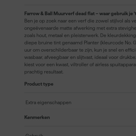
Farrow & Ball Muurverf dead flat – waar gebruik je '
Ben je op zoek naar een verf die zowel stijlvol als v
ongeëvenaarde matte afwerking met extra stevighei
zoals hout, metaal en pleisterwerk. De kleurdekking
diepe bruine tint genaamd Planter (kleurcode No. G5
uur om overschilderbaar te zijn, kun je snel en effi
wasbaar, afveegbaar en slijtvast, ideaal voor druk
kiest voor een kwast, viltroller of airless spuitappar
prachtig resultaat.
Product type
Extra eigenschappen
Kenmerken
Gebruik