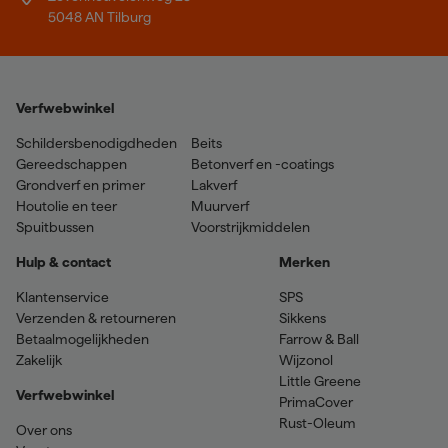
5048 AN Tilburg
Verfwebwinkel
Schildersbenodigdheden
Beits
Gereedschappen
Betonverf en -coatings
Grondverf en primer
Lakverf
Houtolie en teer
Muurverf
Spuitbussen
Voorstrijkmiddelen
Hulp & contact
Merken
Klantenservice
SPS
Verzenden & retourneren
Sikkens
Betaalmogelijkheden
Farrow & Ball
Zakelijk
Wijzonol
Little Greene
Verfwebwinkel
PrimaCover
Rust-Oleum
Over ons