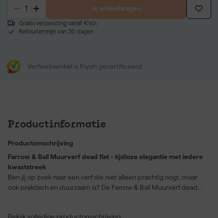
In winkelwagen
Gratis verzending vanaf €50,-
Retourtermijn van 30 dagen
Verfwebwinkel is Kiyoh gecertificeerd
Productinformatie
Productomschrijving
Farrow & Ball Muurverf dead flat - tijdloze elegantie met iedere
kwaststreek
Ben jij op zoek naar een verf die niet alleen prachtig oogt, maar
ook praktisch en duurzaam is? De Farrow & Ball Muurverf dead
flat is precies wat je nodig hebt. Deze verf biedt de meest matte
afwerking van Farrow & Ball en zorgt voor die kenmerkende
Bekijk volledige productomschrijving
diepe, rijke kleur. Perfect voor hout, metaal en pleisterwerk, deze