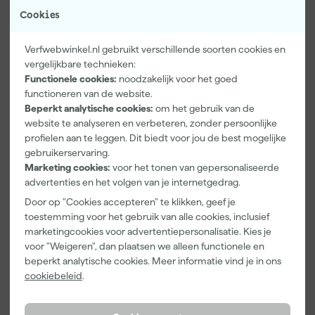
Cookies
Verfwebwinkel.nl gebruikt verschillende soorten cookies en
vergelijkbare technieken:
Functionele cookies:
noodzakelijk voor het goed
functioneren van de website.
Paintura
Farrow & Ball
Go!Paint Roll
Beperkt analytische cookies:
om het gebruik van de
Lucamax
F&B
And Go
website te analyseren en verbeteren, zonder persoonlijke
Washi tape -
Kleurenwaaie
Verfemmer -
50mx24mm
r
18cm Roller -
profielen aan te leggen. Dit biedt voor jou de best mogelijke
Maandag
Maandag
Maandag
8L + 5
gebruikerservaring.
bezorgd
bezorgd
bezorgd
Inzetemmers
Marketing cookies:
voor het tonen van gepersonaliseerde
en deksel
advertenties en het volgen van je internetgedrag.
Adviesprijs
6,00
Door op "Cookies accepteren" te klikken, geef je
3
,
22
,
10
,
99
00
99
toestemming voor het gebruik van alle cookies, inclusief
marketingcookies voor advertentiepersonalisatie. Kies je
incl. BTW
incl. BTW
incl. BTW
voor "Weigeren", dan plaatsen we alleen functionele en
beperkt analytische cookies. Meer informatie vind je in ons
cookiebeleid
.