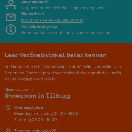
Jouw account
Log-in en beheer je bestellingen en gegevens
Nieuwsbrief
Inschrijven wekelijkse nieuwsbrief
Wij helpen je graag
Neem contact op met één van onze specialisten.
Leer Verfwebwinkel beter kennen
Verf kopen doe je bij Verfwebwinkel.nl, dé online verfwinkel van
Nederland. Voordelige verf van topkwaliteit en gratis deskundig
advies, wat je project ook is.
Meer over ons
Showroom in Tilburg
Openingstijden
Maandag t/m vrijdag 08:00 - 18:00
Zaterdag 08:00 - 16:00
Zevenheuvelenweg 25