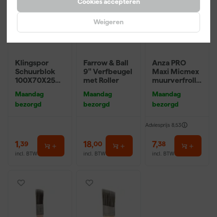
Cookies accepteren
Weigeren
Klingspor
Farrow & Ball
Anza PRO
Schuurblok
9" Verfbeugel
Maxi Micmex
100X70X25m
met Roller
muurverfrolle
m Sk 500
r - 18cm
Maandag
Maandag
Maandag
P220
bezorgd
bezorgd
bezorgd
Adviesprijs
8,53
1
,
18
,
7
,
39
00
38
incl. BTW
incl. BTW
incl. BTW