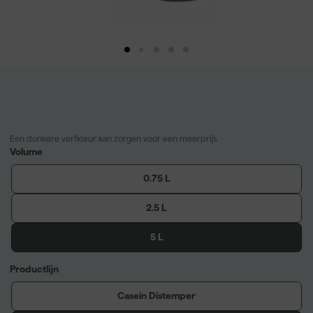
Een donkere verfkleur kan zorgen voor een meerprijs.
Volume
0.75 L
2.5 L
5 L
Productlijn
Casein Distemper