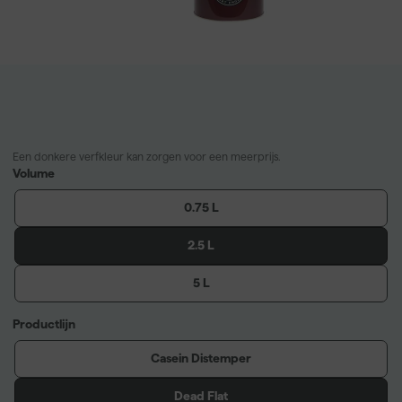
Een donkere verfkleur kan zorgen voor een meerprijs.
Volume
0.75 L
2.5 L
5 L
Productlijn
Casein Distemper
Dead Flat