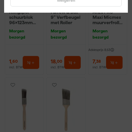
Weigeren
Klingspor
Farrow & Ball
Anza PRO
schuurblok
9" Verfbeugel
Maxi Micmex
96x123mm
met Roller
muurverfrolle
P220
r - 18cm
Morgen
Morgen
Morgen
bezorgd
bezorgd
bezorgd
Adviesprijs
8,53
1
,
18
,
7
,
60
00
38
incl. BTW
incl. BTW
incl. BTW