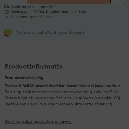
Gratis verzending vanaf €50,-
Vandaag voor 22:00u besteld = morgen in huis
Retourtermijn van 30 dagen
Verfwebwinkel is Kiyoh gecertificeerd
Productinformatie
Productomschrijving
Farrow & Ball Muurverf dead flat: Saxon Green in jouw interieur
Ben je op zoek naar een verf die net zo veelzijdig is als jijzelf? De
Farrow & Ball Muurverf dead flat in de kleur Saxon Green (No. 80)
biedt je een diepe, rijke kleur met een ultra matte afwerking.
Deze verf is perfect voor diverse oppervlakken zoals hout, metaal,
en pleisterwerk. Dankzij de sterke dekking transformeer je elke
Bekijk volledige productomschrijving
ruimte met gemak en finesse. Of je nu werkt aan een project in je
woonkamer, gang of speelkamer, deze verf zorgt voor een unieke