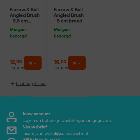
Farrow & Ball
Farrow & Ball
Angled Brush
Angled Brush
- 3,8 cm
- 5 cm breed
breed
Morgen
Morgen
bezorgd
bezorgd
12
,
16
,
00
00
incl. BTW
incl. BTW
Laat nog 4 zien
Jouw account
Log-in en beheer je bestellingen en gegevens
Nieuwsbrief
Inschrijven wekelijkse nieuwsbrief
Wij helpen je graag