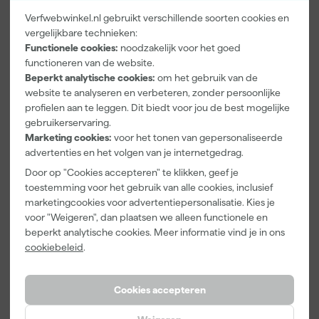
Verfwebwinkel.nl gebruikt verschillende soorten cookies en
vergelijkbare technieken:
Paintura
Farrow & Ball
Go!Paint Roll
Functionele cookies:
noodzakelijk voor het goed
Lucamax
F&B
And Go
Washi tape -
Kleurenwaaie
Verfbak -
functioneren van de website.
50mx24mm
r
12cm Roller -
Beperkt analytische cookies:
om het gebruik van de
Morgen
Morgen
Morgen
0,5L + 5
website te analyseren en verbeteren, zonder persoonlijke
bezorgd
bezorgd
bezorgd
Inzetbakken
profielen aan te leggen. Dit biedt voor jou de best mogelijke
gebruikerservaring.
Adviesprijs
6,00
Marketing cookies:
voor het tonen van gepersonaliseerde
advertenties en het volgen van je internetgedrag.
3
,
22
,
3
,
99
00
99
incl. BTW
incl. BTW
incl. BTW
Door op "Cookies accepteren" te klikken, geef je
toestemming voor het gebruik van alle cookies, inclusief
marketingcookies voor advertentiepersonalisatie. Kies je
Onze Top 10
voor "Weigeren", dan plaatsen we alleen functionele en
beperkt analytische cookies. Meer informatie vind je in ons
cookiebeleid
.
Cookies accepteren