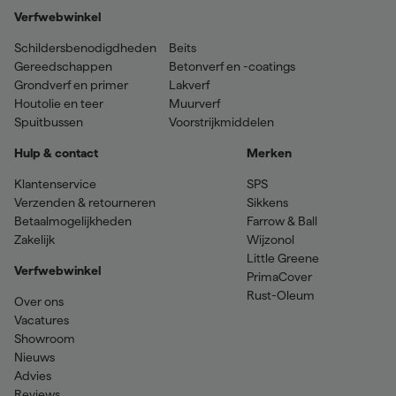
Verfwebwinkel
Schildersbenodigdheden
Beits
Gereedschappen
Betonverf en -coatings
Grondverf en primer
Lakverf
Houtolie en teer
Muurverf
Spuitbussen
Voorstrijkmiddelen
Hulp & contact
Merken
Klantenservice
SPS
Verzenden & retourneren
Sikkens
Betaalmogelijkheden
Farrow & Ball
Zakelijk
Wijzonol
Little Greene
Verfwebwinkel
PrimaCover
Rust-Oleum
Over ons
Vacatures
Showroom
Nieuws
Advies
Reviews