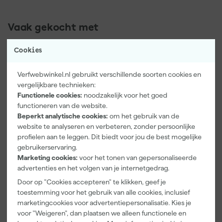
Vaak gekocht met
Cookies
Verfwebwinkel.nl gebruikt verschillende soorten cookies en
vergelijkbare technieken:
Functionele cookies:
noodzakelijk voor het goed
functioneren van de website.
Beperkt analytische cookies:
om het gebruik van de
website te analyseren en verbeteren, zonder persoonlijke
profielen aan te leggen. Dit biedt voor jou de best mogelijke
gebruikerservaring.
Paintura
Farrow & Ball
Go!Paint Roll
Marketing cookies:
voor het tonen van gepersonaliseerde
Lucamax
F&B
And Go
Washi tape -
Kleurenwaaie
Verfbak -
advertenties en het volgen van je internetgedrag.
50mx24mm
r
12cm Roller -
Morgen
Morgen
Morgen
Door op "Cookies accepteren" te klikken, geef je
0,5L + 5
bezorgd
bezorgd
bezorgd
toestemming voor het gebruik van alle cookies, inclusief
Inzetbakken
marketingcookies voor advertentiepersonalisatie. Kies je
voor "Weigeren", dan plaatsen we alleen functionele en
Adviesprijs
6,00