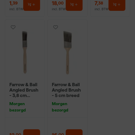
1
,
18
,
7
,
39
00
38
incl. BTW
incl. BTW
incl. BTW
Farrow & Ball
Farrow & Ball
Angled Brush
Angled Brush
- 3,8 cm
- 5 cm breed
breed
Morgen
Morgen
bezorgd
bezorgd
00
00