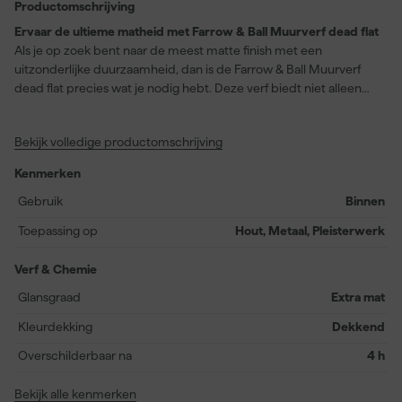
Productomschrijving
Ervaar de ultieme matheid met Farrow & Ball Muurverf dead flat
Als je op zoek bent naar de meest matte finish met een
uitzonderlijke duurzaamheid, dan is de Farrow & Ball Muurverf
dead flat precies wat je nodig hebt. Deze verf biedt niet alleen
een ongelooflijk diepe en rijke kleur, maar is ook perfect voor
diverse oppervlakken zoals hout, metaal en pleisterwerk. De
Bekijk volledige productomschrijving
Farrow & Ball Muurverf dead flat in de prachtige tint Skylight (No.
205) verandert subtiel tussen grijs en blauw, afhankelijk van het
Kenmerken
licht – ideaal voor zowel kleine, knusse kamers als grote, open
ruimtes. Na slechts twee uur is de verf stofdroog en na een dag
Gebruik
Binnen
volledig uitgehard. Bovendien is deze verf wasbaar, afveegbaar
Toepassing op
Hout, Metaal, Pleisterwerk
en bestand tegen slijtage. Voor een vlekkeloze afwerking en een
moeiteloze transformatie van elke ruimte is deze geurarme
Verf & Chemie
acrylverf op waterbasis de perfecte keuze. Met een rendement
van 12 vierkante meter per liter en geschiktheid voor airless
Glansgraad
Extra mat
spuitapparatuur, kwast en viltroller, is het schilderen van muren,
Kleurdekking
Dekkend
houtwerk en radiatoren een fluitje van een cent.
Overschilderbaar na
4 h
Bekijk alle kenmerken