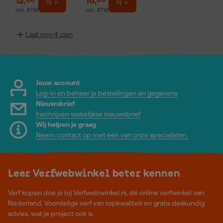
12
,
16
,
incl. BTW
incl. BTW
Laat nog 4 zien
Jouw account
Log-in en beheer je bestellingen en gegevens
Nieuwsbrief
Inschrijven wekelijkse nieuwsbrief
Wij helpen je graag
Neem contact op met één van onze specialisten.
Leer Verfwebwinkel beter kennen
Verf kopen doe je bij Verfwebwinkel.nl, dé online verfwinkel van
Nederland. Voordelige verf van topkwaliteit en gratis deskundig
advies, wat je project ook is.