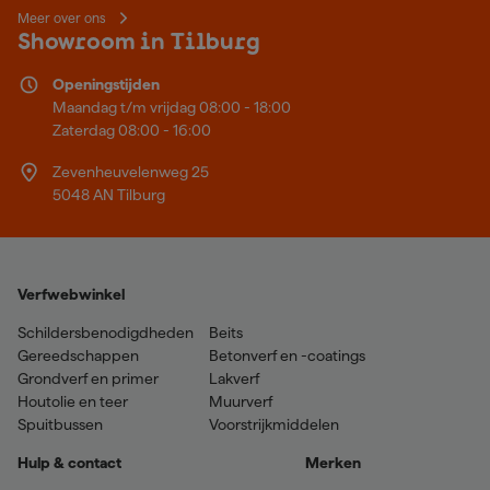
Meer over ons
Showroom in Tilburg
Openingstijden
Maandag t/m vrijdag 08:00 - 18:00
Zaterdag 08:00 - 16:00
Zevenheuvelenweg 25
5048 AN Tilburg
Verfwebwinkel
Schildersbenodigdheden
Beits
Gereedschappen
Betonverf en -coatings
Grondverf en primer
Lakverf
Houtolie en teer
Muurverf
Spuitbussen
Voorstrijkmiddelen
Hulp & contact
Merken