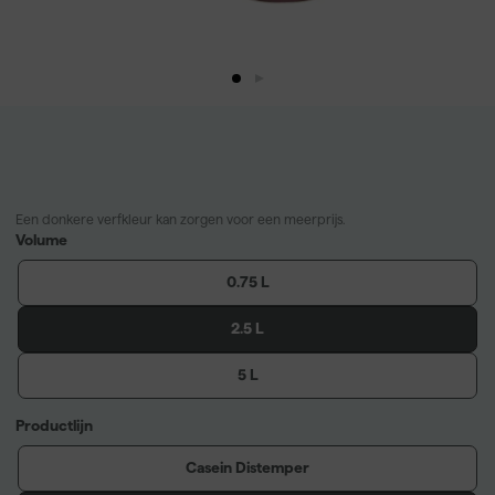
Een donkere verfkleur kan zorgen voor een meerprijs.
Volume
0.75 L
2.5 L
5 L
Productlijn
Casein Distemper