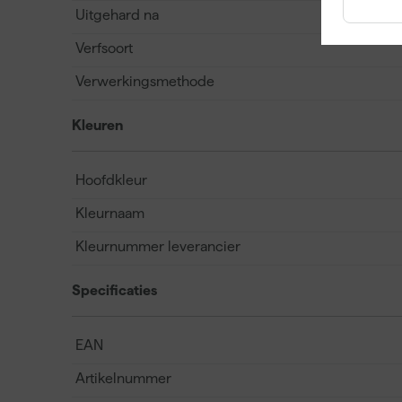
Uitgehard na
Verfsoort
Verwerkingsmethode
Kleuren
Hoofdkleur
Kleurnaam
Kleurnummer leverancier
Specificaties
EAN
Artikelnummer