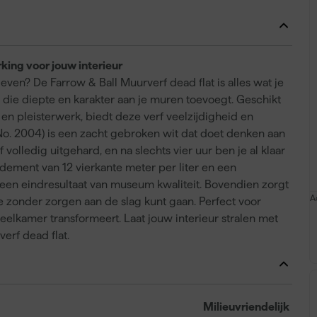
king voor jouw interieur
geven? De Farrow & Ball Muurverf dead flat is alles wat je
g die diepte en karakter aan je muren toevoegt. Geschikt
en pleisterwerk, biedt deze verf veelzijdigheid en
in (No. 2004) is een zacht gebroken wit dat doet denken aan
f volledig uitgehard, en na slechts vier uur ben je al klaar
ement van 12 vierkante meter per liter en een
 een eindresultaat van museum kwaliteit. Bovendien zorgt
A
e zonder zorgen aan de slag kunt gaan. Perfect voor
elkamer transformeert. Laat jouw interieur stralen met
erf dead flat.
Milieuvriendelijk