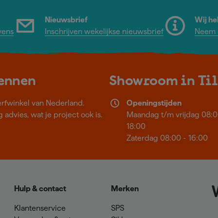
Nieuwsbrief
Wij he
vens
Inschrijven wekelijkse nieuwsbrief
Neem c
kennen
Showroom in Ti
erfwinkel van Nederland.
Openingstijden
 advies, wat je project ook is.
Maandag t/m vrijdag 08:0
18:00
Zaterdag 08:00 - 16:00
Hulp & contact
Merken
Klantenservice
SPS