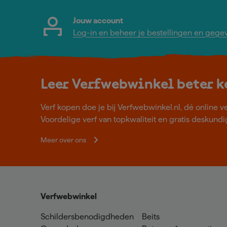
Jouw account
Log-in en beheer je bestellingen en gege
Leer Verfwebwinkel beter 
Verf kopen doe je bij Verfwebwinkel.nl, dé online v
Voordelige verf van topkwaliteit en gratis deskundig
Meer over ons
Verfwebwinkel
Schildersbenodigdheden
Beits