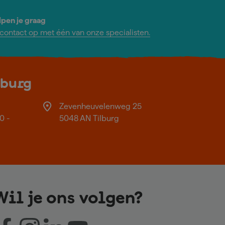
lpen je graag
ontact op met één van onze specialisten.
lburg
Zevenheuvelenweg 25
0 -
5048 AN Tilburg
Wil je ons volgen?