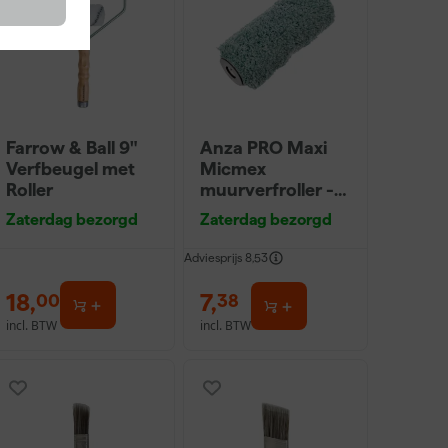
Farrow & Ball 9"
Anza PRO Maxi
Verfbeugel met
Micmex
Roller
muurverfroller -
18cm
Zaterdag bezorgd
Zaterdag bezorgd
Adviesprijs
8,53
18
,
7
,
00
38
incl. BTW
incl. BTW