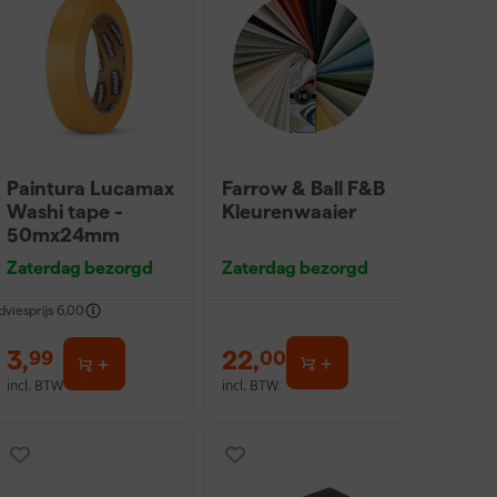
Paintura Lucamax
Farrow & Ball F&B
Washi tape -
Kleurenwaaier
50mx24mm
Zaterdag bezorgd
Zaterdag bezorgd
dviesprijs
6,00
3
,
22
,
99
00
incl. BTW
incl. BTW