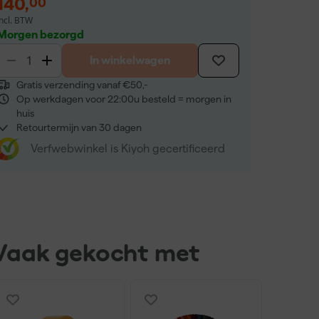
140
,
00
incl. BTW
Morgen bezorgd
In winkelwagen
Gratis verzending vanaf €50,-
Op werkdagen voor 22:00u besteld = morgen in
huis
Retourtermijn van 30 dagen
Verfwebwinkel is Kiyoh gecertificeerd
Vaak gekocht met