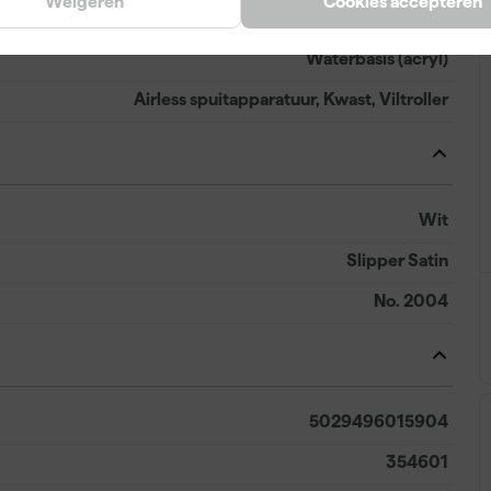
Weigeren
Cookies accepteren
1 d
Waterbasis (acryl)
Airless spuitapparatuur, Kwast, Viltroller
Wit
Slipper Satin
No. 2004
5029496015904
354601