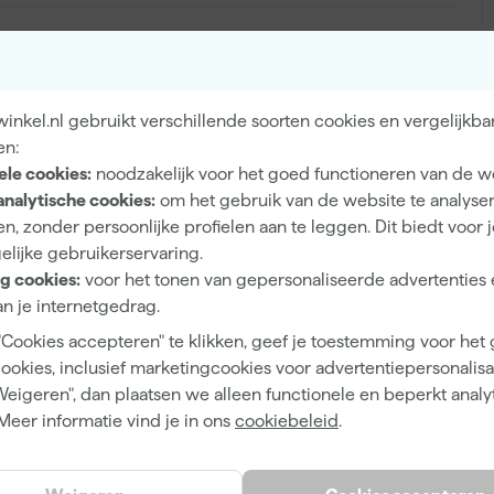
Binnen
nkel.nl gebruikt verschillende soorten cookies en vergelijkba
Hout, Metaal, Pleisterwerk
en:
ele cookies:
noodzakelijk voor het goed functioneren van de w
analytische cookies:
om het gebruik van de website te analyse
n, zonder persoonlijke profielen aan te leggen. Dit biedt voor 
elijke gebruikerservaring.
Extra mat
g cookies:
voor het tonen van gepersonaliseerde advertenties 
n je internetgedrag.
Dekkend
"Cookies accepteren" te klikken, geef je toestemming voor het
4 h
cookies, inclusief marketingcookies voor advertentiepersonalisat
12 m²/l
Weigeren", dan plaatsen we alleen functionele en beperkt analy
Meer informatie vind je in ons
cookiebeleid
.
1
2 h