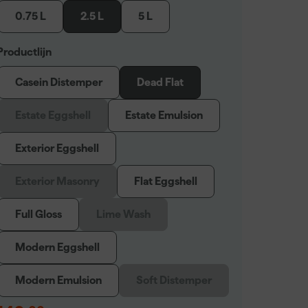
0.75 L
2.5 L
5 L
Productlijn
Casein Distemper
Dead Flat
Estate Eggshell
Estate Emulsion
Exterior Eggshell
Exterior Masonry
Flat Eggshell
Full Gloss
Lime Wash
Modern Eggshell
Modern Emulsion
Soft Distemper