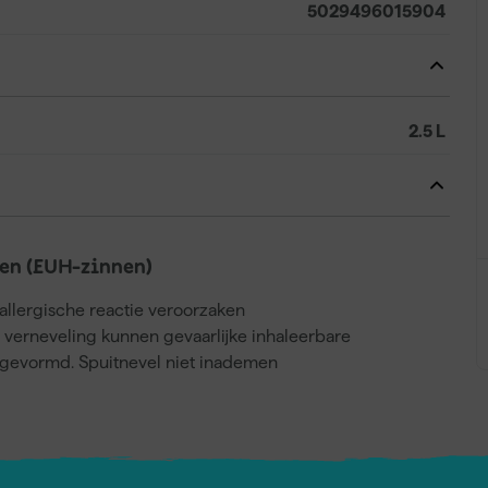
5029496015904
2.5 L
en (EUH-zinnen)
llergische reactie veroorzaken
j verneveling kunnen gevaarlijke inhaleerbare
gevormd. Spuitnevel niet inademen