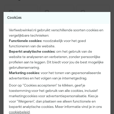
Cookies
Verfwebwinkel.nl gebruikt verschillende soorten cookies en
vergelijkbare technieken:
Functionele cookies:
noodzakelijk voor het goed
functioneren van de website.
Beperkt analytische cookies:
om het gebruik van de
website te analyseren en verbeteren, zonder persoonlijke
Paintura
Farrow & Ball
Go!Paint Roll
profielen aan te leggen. Dit biedt voor jou de best mogelijke
Lucamax
F&B
And Go
gebruikerservaring.
Washi tape -
Kleurenwaaie
Verfbak -
Marketing cookies:
voor het tonen van gepersonaliseerde
50mx24mm
r
12cm Roller -
Morgen
Morgen
Morgen
advertenties en het volgen van je internetgedrag.
0,5L + 5
bezorgd
bezorgd
bezorgd
Inzetbakken
Door op "Cookies accepteren" te klikken, geef je
toestemming voor het gebruik van alle cookies, inclusief
Adviesprijs
6,00
marketingcookies voor advertentiepersonalisatie. Kies je
voor "Weigeren", dan plaatsen we alleen functionele en
3
,
22
,
3
,
99
00
99
beperkt analytische cookies. Meer informatie vind je in ons
incl. BTW
incl. BTW
incl. BTW
cookiebeleid
.