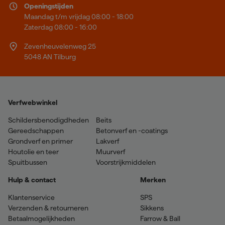
Openingstijden
Maandag t/m vrijdag 08:00 - 18:00
Zaterdag 08:00 - 16:00
Zevenheuvelenweg 25
5048 AN Tilburg
Verfwebwinkel
Schildersbenodigdheden
Beits
Gereedschappen
Betonverf en -coatings
Grondverf en primer
Lakverf
Houtolie en teer
Muurverf
Spuitbussen
Voorstrijkmiddelen
Hulp & contact
Merken
Klantenservice
SPS
Verzenden & retourneren
Sikkens
Betaalmogelijkheden
Farrow & Ball