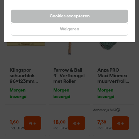
Onze Top 10
Cookies accepteren
Weigeren
Klingspor
Farrow & Ball
Anza PRO
schuurblok
9" Verfbeugel
Maxi Micmex
96x123mm
met Roller
muurverfrolle
P220
r - 18cm
Morgen
Morgen
Morgen
bezorgd
bezorgd
bezorgd
Adviesprijs
8,53
1
,
18
,
7
,
60
00
38
incl. BTW
incl. BTW
incl. BTW