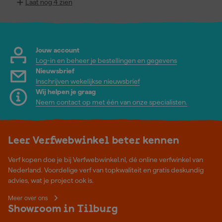
Laat nog 4 zien
Jouw account
Log-in en beheer je bestellingen en gegevens
Nieuwsbrief
Inschrijven wekelijkse nieuwsbrief
Wij helpen je graag
Neem contact op met één van onze specialisten.
Leer Verfwebwinkel beter kennen
Verf kopen doe je bij Verfwebwinkel.nl, dé online verfwinkel van
Nederland. Voordelige verf van topkwaliteit en gratis deskundig
advies, wat je project ook is.
Meer over ons
Showroom in Tilburg