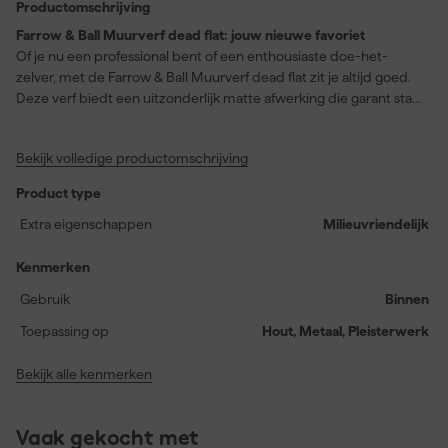
Productomschrijving
Farrow & Ball Muurverf dead flat: jouw nieuwe favoriet
Of je nu een professional bent of een enthousiaste doe-het-
zelver, met de Farrow & Ball Muurverf dead flat zit je altijd goed.
Deze verf biedt een uitzonderlijk matte afwerking die garant staat
voor een diepe, rijke kleur. De kleurnaam 'Stirabout' (No. 300) is
geïnspireerd op de traditionele Ierse pap, een aardse tint met
Bekijk volledige productomschrijving
een lichte grijze ondertoon, perfect voor een ontspannen sfeer.
Doordat de Farrow & Ball Muurverf dead flat geschikt is voor hout,
Product type
metaal en pleisterwerk, kun je het overal in huis gebruiken. De
verf is dekkend en wasbaar, en daarmee ideaal voor
Extra eigenschappen
Milieuvriendelijk
drukbezochte ruimtes zoals gangen en woonkamers. Bovendien
is de formule geurarmer en milieuvriendelijk, dus je hoeft je geen
Kenmerken
zorgen te maken over schadelijke dampen. Na slechts 2 uur is de
Gebruik
Binnen
verf stofdroog en kun je na 4 uur de volgende laag aanbrengen.
Geen gedoe, gewoon moeiteloos een prachtig resultaat!
Toepassing op
Hout, Metaal, Pleisterwerk
Bekijk alle kenmerken
Vaak gekocht met