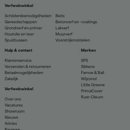
Verfwebwinkel
Schildersbenodigdheden
Beits
Gereedschappen
Betonverf en -coatings
Grondverf en primer
Lakverf
Houtolie en teer
Muurverf
Spuitbussen
Voorstrijkmiddelen
Hulp & contact
Merken
Klantenservice
SPS
Verzenden & retourneren
Sikkens
Betaalmogelijkheden
Farrow & Ball
Zakelijk
Wijzonol
Little Greene
Verfwebwinkel
PrimaCover
Rust-Oleum
Over ons
Vacatures
Showroom
Nieuws
Advies
Reviews