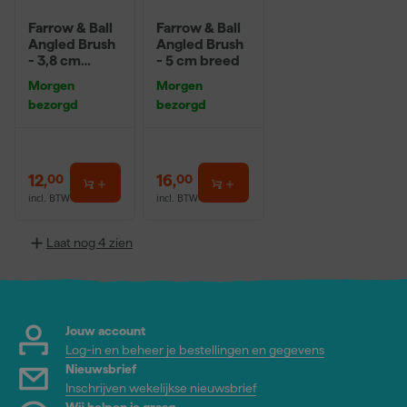
Farrow & Ball
Farrow & Ball
Angled Brush
Angled Brush
- 3,8 cm
- 5 cm breed
breed
Morgen
Morgen
bezorgd
bezorgd
12
,
16
,
00
00
incl. BTW
incl. BTW
Laat nog 4 zien
Jouw account
Log-in en beheer je bestellingen en gegevens
Nieuwsbrief
Inschrijven wekelijkse nieuwsbrief
Wij helpen je graag