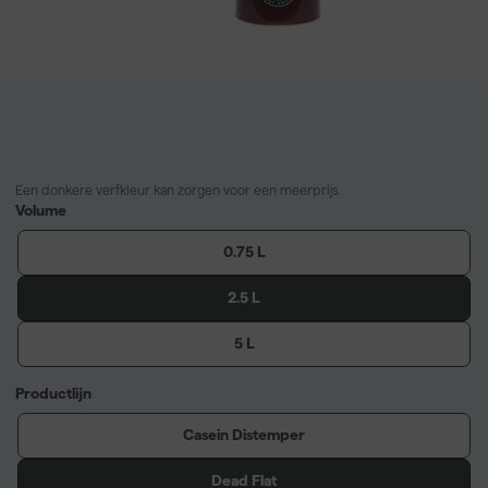
Een donkere verfkleur kan zorgen voor een meerprijs.
Volume
0.75 L
2.5 L
5 L
Productlijn
Casein Distemper
Dead Flat