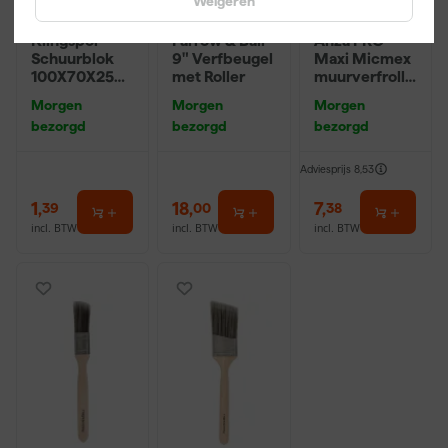
Weigeren
Klingspor
Farrow & Ball
Anza PRO
Schuurblok
9" Verfbeugel
Maxi Micmex
100X70X25m
met Roller
muurverfrolle
m Sk 500
r - 18cm
Morgen
Morgen
Morgen
P220
bezorgd
bezorgd
bezorgd
Adviesprijs
8,53
1
,
18
,
7
,
39
00
38
incl. BTW
incl. BTW
incl. BTW