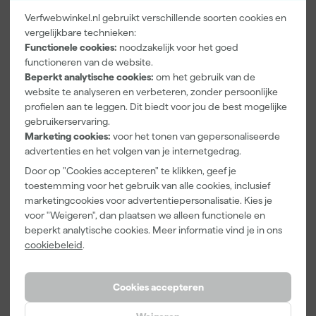
Verfwebwinkel.nl gebruikt verschillende soorten cookies en
vergelijkbare technieken:
Paintura
Farrow & Ball
Go!Paint Roll
Functionele cookies:
noodzakelijk voor het goed
Lucamax
F&B
And Go
Washi tape -
Kleurenwaaie
Verfbak -
functioneren van de website.
50mx24mm
r
12cm Roller -
Beperkt analytische cookies:
om het gebruik van de
Morgen
Morgen
Morgen
0,5L + 5
website te analyseren en verbeteren, zonder persoonlijke
bezorgd
bezorgd
bezorgd
Inzetbakken
profielen aan te leggen. Dit biedt voor jou de best mogelijke
gebruikerservaring.
Adviesprijs
6,00
Marketing cookies:
voor het tonen van gepersonaliseerde
advertenties en het volgen van je internetgedrag.
3
,
22
,
3
,
99
00
99
incl. BTW
incl. BTW
incl. BTW
Door op "Cookies accepteren" te klikken, geef je
toestemming voor het gebruik van alle cookies, inclusief
marketingcookies voor advertentiepersonalisatie. Kies je
voor "Weigeren", dan plaatsen we alleen functionele en
beperkt analytische cookies. Meer informatie vind je in ons
cookiebeleid
.
Cookies accepteren