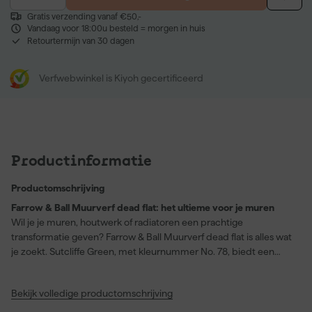
Gratis verzending vanaf €50,-
Vandaag voor 18:00u besteld = morgen in huis
Retourtermijn van 30 dagen
Verfwebwinkel is Kiyoh gecertificeerd
Productinformatie
Productomschrijving
Farrow & Ball Muurverf dead flat: het ultieme voor je muren
Wil je je muren, houtwerk of radiatoren een prachtige
transformatie geven? Farrow & Ball Muurverf dead flat is alles wat
je zoekt. Sutcliffe Green, met kleurnummer No. 78, biedt een
diepe, rijke kleur met een extra matte afwerking. Deze verf is
steviger dan je zou verwachten van een matte afwerking en is
Bekijk volledige productomschrijving
geschikt voor toepassing op hout, metaal en pleisterwerk. Met
een snelle droogtijd van 2 uur en uitgehard na slechts één dag,