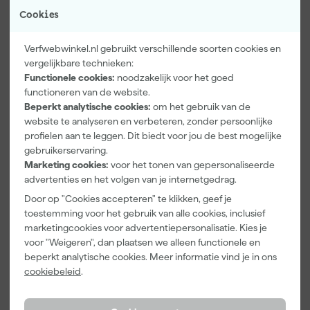
Cookies
Verfwebwinkel.nl gebruikt verschillende soorten cookies en
vergelijkbare technieken:
Functionele cookies:
noodzakelijk voor het goed
functioneren van de website.
Paintura
Farrow & Ball
Go!Paint Roll
Beperkt analytische cookies:
om het gebruik van de
Lucamax
F&B
And Go
website te analyseren en verbeteren, zonder persoonlijke
Washi tape -
Kleurenwaaie
Verfbak -
50mx24mm
r
12cm Roller -
profielen aan te leggen. Dit biedt voor jou de best mogelijke
Maandag
Maandag
Maandag
0,5L + 5
gebruikerservaring.
bezorgd
bezorgd
bezorgd
Inzetbakken
Marketing cookies:
voor het tonen van gepersonaliseerde
advertenties en het volgen van je internetgedrag.
Adviesprijs
6,00
Door op "Cookies accepteren" te klikken, geef je
3
,
22
,
3
,
99
00
99
toestemming voor het gebruik van alle cookies, inclusief
marketingcookies voor advertentiepersonalisatie. Kies je
incl. BTW
incl. BTW
incl. BTW
voor "Weigeren", dan plaatsen we alleen functionele en
beperkt analytische cookies. Meer informatie vind je in ons
cookiebeleid
.