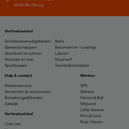
5048 AN Tilburg
Verfwebwinkel
Schildersbenodigdheden
Beits
Gereedschappen
Betonverf en -coatings
Grondverf en primer
Lakverf
Houtolie en teer
Muurverf
Spuitbussen
Voorstrijkmiddelen
Hulp & contact
Merken
Klantenservice
SPS
Verzenden & retourneren
Sikkens
Betaalmogelijkheden
Farrow & Ball
Zakelijk
Wijzonol
Little Greene
Verfwebwinkel
PrimaCover
Rust-Oleum
Over ons