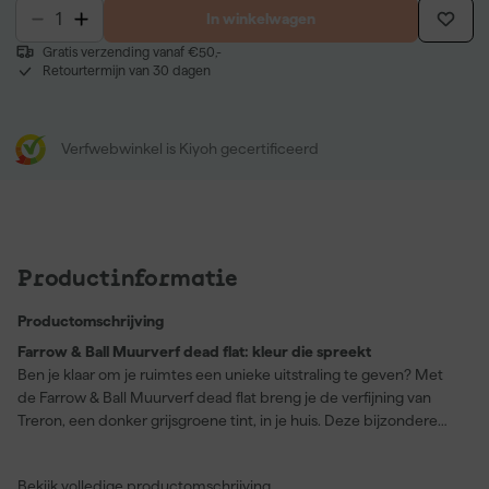
In winkelwagen
Gratis verzending vanaf €50,-
Retourtermijn van 30 dagen
Verfwebwinkel is Kiyoh gecertificeerd
Productinformatie
Productomschrijving
Farrow & Ball Muurverf dead flat: kleur die spreekt
Ben je klaar om je ruimtes een unieke uitstraling te geven? Met
de Farrow & Ball Muurverf dead flat breng je de verfijning van
Treron, een donker grijsgroene tint, in je huis. Deze bijzondere
kleur, genaamd naar een lid van de duivenfamilie met een groene
borst, biedt een uniek alternatief voor de favoriet Pigeon. Dankzij
Bekijk volledige productomschrijving
de diepe en rijke matte afwerking creëer je een sfeervolle