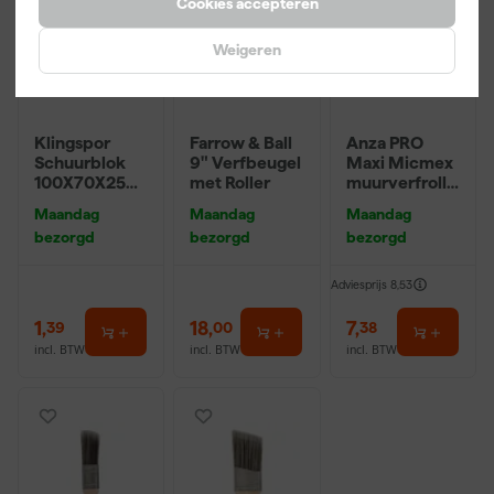
Cookies accepteren
Weigeren
Klingspor
Farrow & Ball
Anza PRO
Schuurblok
9" Verfbeugel
Maxi Micmex
100X70X25m
met Roller
muurverfrolle
m Sk 500
r - 18cm
Maandag
Maandag
Maandag
P220
bezorgd
bezorgd
bezorgd
Adviesprijs
8,53
1
,
18
,
7
,
39
00
38
incl. BTW
incl. BTW
incl. BTW