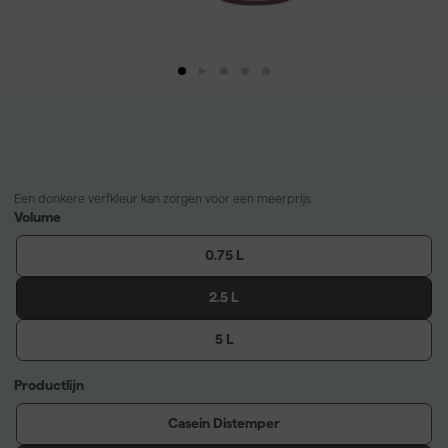
Een donkere verfkleur kan zorgen voor een meerprijs.
Volume
0.75 L
2.5 L
5 L
Productlijn
Casein Distemper