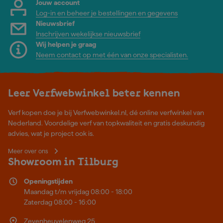
Jouw account
Log-in en beheer je bestellingen en gegevens
Nieuwsbrief
Inschrijven wekelijkse nieuwsbrief
Wij helpen je graag
Neem contact op met één van onze specialisten.
Leer Verfwebwinkel beter kennen
Verf kopen doe je bij Verfwebwinkel.nl, dé online verfwinkel van
Nederland. Voordelige verf van topkwaliteit en gratis deskundig
advies, wat je project ook is.
Meer over ons
Showroom in Tilburg
Openingstijden
Maandag t/m vrijdag 08:00 - 18:00
Zaterdag 08:00 - 16:00
Zevenheuvelenweg 25