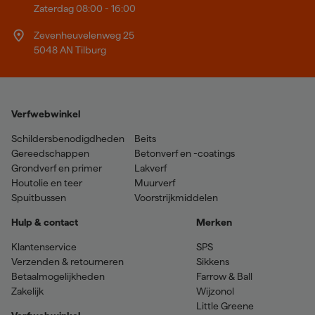
Zaterdag 08:00 - 16:00
Zevenheuvelenweg 25
5048 AN Tilburg
Verfwebwinkel
Schildersbenodigdheden
Beits
Gereedschappen
Betonverf en -coatings
Grondverf en primer
Lakverf
Houtolie en teer
Muurverf
Spuitbussen
Voorstrijkmiddelen
Hulp & contact
Merken
Klantenservice
SPS
Verzenden & retourneren
Sikkens
Betaalmogelijkheden
Farrow & Ball
Zakelijk
Wijzonol
Little Greene