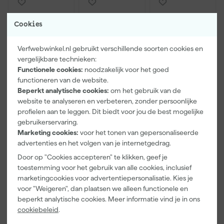
Cookies
Verfwebwinkel.nl gebruikt verschillende soorten cookies en
vergelijkbare technieken:
Functionele cookies:
noodzakelijk voor het goed
functioneren van de website.
Beperkt analytische cookies:
om het gebruik van de
Paintura
Farrow & Ball
Go!Paint Roll
website te analyseren en verbeteren, zonder persoonlijke
Lucamax
F&B
And Go
profielen aan te leggen. Dit biedt voor jou de best mogelijke
Washi tape -
Kleurenwaaie
Verfbak -
gebruikerservaring.
50mx24mm
r
12cm Roller -
Maandag
Maandag
Maandag
Marketing cookies:
voor het tonen van gepersonaliseerde
0,5L + 5
bezorgd
bezorgd
bezorgd
Inzetbakken
advertenties en het volgen van je internetgedrag.
Door op "Cookies accepteren" te klikken, geef je
Adviesprijs
6,00
toestemming voor het gebruik van alle cookies, inclusief
marketingcookies voor advertentiepersonalisatie. Kies je
3
,
22
,
3
,
99
00
99
voor "Weigeren", dan plaatsen we alleen functionele en
incl. BTW
incl. BTW
incl. BTW
beperkt analytische cookies. Meer informatie vind je in ons
cookiebeleid
.