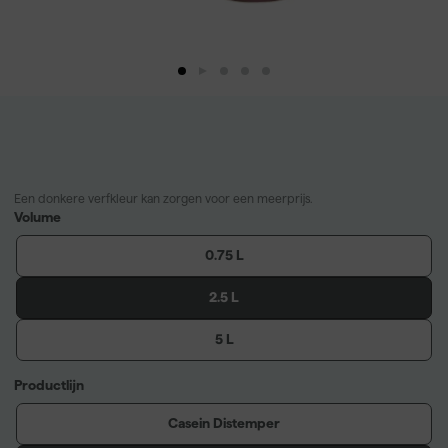
Een donkere verfkleur kan zorgen voor een meerprijs.
Volume
0.75 L
2.5 L
5 L
Productlijn
Casein Distemper