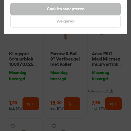
Cookies accepteren
Weigeren
Klingspor
Farrow & Ball
Anza PRO
Schuurblok
9" Verfbeugel
Maxi Micmex
100X70X25m
met Roller
muurverfrolle
m Sk 500
r - 18cm
Maandag
Maandag
Maandag
P220
bezorgd
bezorgd
bezorgd
Adviesprijs
8,53
1
,
18
,
7
,
39
00
38
incl. BTW
incl. BTW
incl. BTW