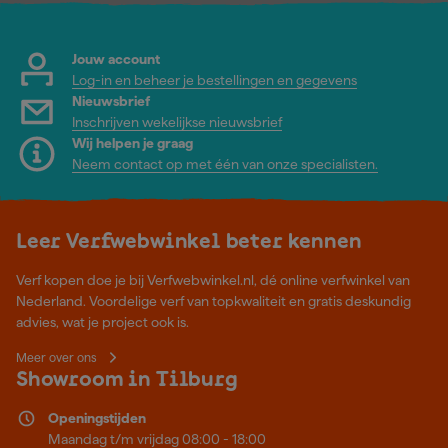
Jouw account
Log-in en beheer je bestellingen en gegevens
Nieuwsbrief
Inschrijven wekelijkse nieuwsbrief
Wij helpen je graag
Neem contact op met één van onze specialisten.
Leer Verfwebwinkel beter kennen
Verf kopen doe je bij Verfwebwinkel.nl, dé online verfwinkel van
Nederland. Voordelige verf van topkwaliteit en gratis deskundig
advies, wat je project ook is.
Meer over ons
Showroom in Tilburg
Openingstijden
Maandag t/m vrijdag 08:00 - 18:00