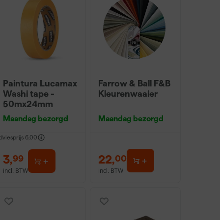
Paintura Lucamax
Farrow & Ball F&B
Washi tape -
Kleurenwaaier
50mx24mm
Maandag bezorgd
Maandag bezorgd
dviesprijs
6,00
3
,
22
,
99
00
incl. BTW
incl. BTW