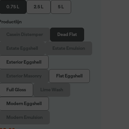
0.75 L
2.5 L
5 L
Productlijn
Casein Distemper
Dead Flat
Estate Eggshell
Estate Emulsion
Exterior Eggshell
Exterior Masonry
Flat Eggshell
Full Gloss
Lime Wash
Modern Eggshell
Modern Emulsion