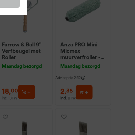
Farrow & Ball 9"
Anza PRO Mini
Verfbeugel met
Micmex
Roller
muurverfroller -
10cm
Maandag bezorgd
Maandag bezorgd
Adviesprijs
2,62
18
,
2
,
00
35
incl. BTW
incl. BTW