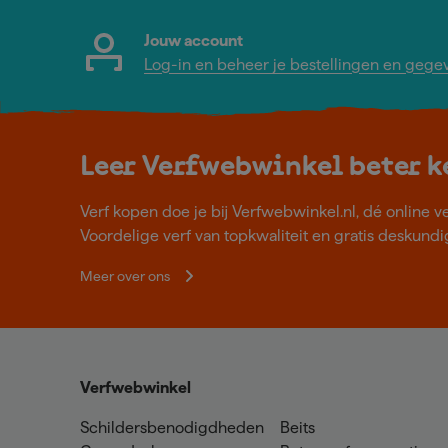
Jouw account
Log-in en beheer je bestellingen en gege
Leer Verfwebwinkel beter 
Verf kopen doe je bij Verfwebwinkel.nl, dé online v
Voordelige verf van topkwaliteit en gratis deskundig
Meer over ons
Verfwebwinkel
Schildersbenodigdheden
Beits