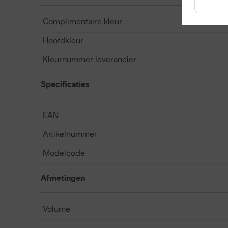
Complimentaire kleur
Hoofdkleur
Kleurnummer leverancier
Specificaties
EAN
Artikelnummer
Modelcode
Afmetingen
Volume