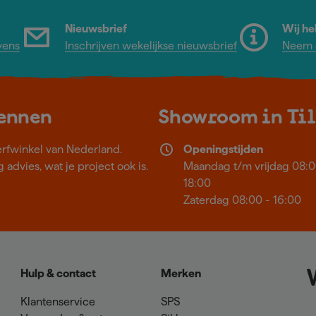
Nieuwsbrief
Wij he
vens
Inschrijven wekelijkse nieuwsbrief
Neem c
kennen
Showroom in Ti
erfwinkel van Nederland.
Openingstijden
 advies, wat je project ook is.
Maandag t/m vrijdag 08:0
18:00
Zaterdag 08:00 - 16:00
Hulp & contact
Merken
Klantenservice
SPS