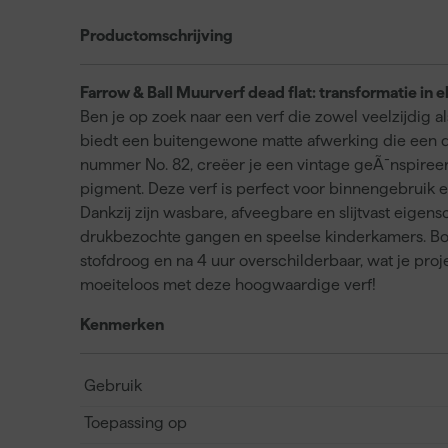
Productomschrijving
Farrow & Ball Muurverf dead flat: transformatie in e
Ben je op zoek naar een verf die zowel veelzijdig
biedt een buitengewone matte afwerking die een die
nummer No. 82, creëer je een vintage geÃ¯nspireer
pigment. Deze verf is perfect voor binnengebruik 
Dankzij zijn wasbare, afveegbare en slijtvast eigensc
drukbezochte gangen en speelse kinderkamers. Bov
stofdroog en na 4 uur overschilderbaar, wat je proj
moeiteloos met deze hoogwaardige verf!
Kenmerken
Gebruik
Toepassing op