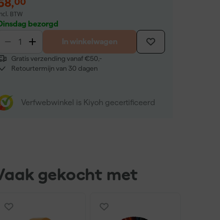
58
,
00
incl. BTW
Dinsdag bezorgd
In winkelwagen
Gratis verzending vanaf €50,-
Retourtermijn van 30 dagen
Verfwebwinkel is Kiyoh gecertificeerd
Vaak gekocht met