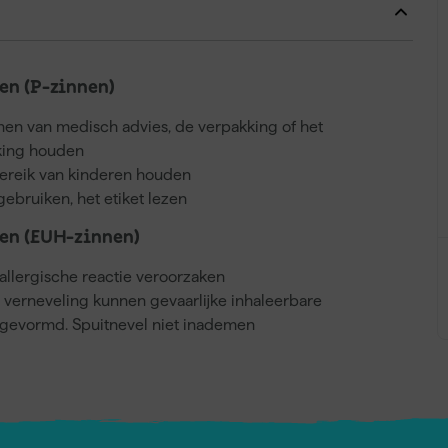
n (P-zinnen)
nnen van medisch advies, de verpakking of het
kking houden
bereik van kinderen houden
gebruiken, het etiket lezen
en (EUH-zinnen)
llergische reactie veroorzaken
j verneveling kunnen gevaarlijke inhaleerbare
gevormd. Spuitnevel niet inademen