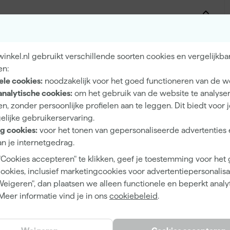
Extra mat
nkel.nl gebruikt verschillende soorten cookies en vergelijkba
Dekkend
en:
ele cookies:
noodzakelijk voor het goed functioneren van de w
4 h
analytische cookies:
om het gebruik van de website te analyse
12 m²/l
n, zonder persoonlijke profielen aan te leggen. Dit biedt voor 
elijke gebruikerservaring.
1
g cookies:
voor het tonen van gepersonaliseerde advertenties 
2 h
n je internetgedrag.
1 d
"Cookies accepteren" te klikken, geef je toestemming voor het
cookies, inclusief marketingcookies voor advertentiepersonalisat
Waterbasis (acryl)
Weigeren", dan plaatsen we alleen functionele en beperkt analy
Airless spuitapparatuur, Kwast, Viltroller
Meer informatie vind je in ons
cookiebeleid
.