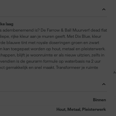
lke laag
 als adembenemend is? De Farrow & Ball Muurverf dead flat
pe, rijke kleur aan je muren geeft. Met Dix Blue, kleur
de blauwe tint met royale doseringen groen en zwart
en kan toegepast worden op hout, metaal en pleisterwerk.
happen, blijft je woonruimte er als nieuw uitzien, zelfs in
endien is de geurarm formule op waterbasis na 2 uur
ect gemakkelijk en snel maakt. Transformeer je ruimte
A
Binnen
Hout, Metaal, Pleisterwerk