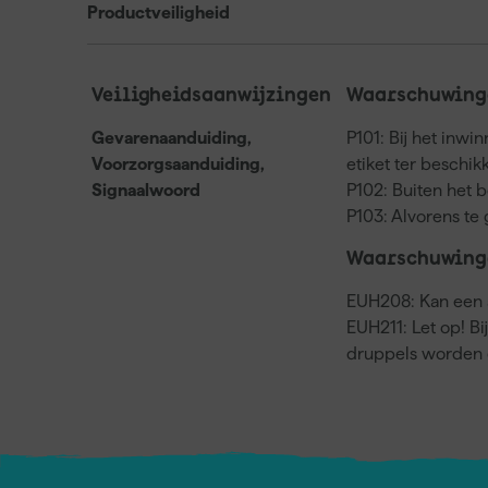
Productveiligheid
Veiligheidsaanwijzingen
Waarschuwinge
Gevarenaanduiding,
P101: Bij het inwi
Voorzorgsaanduiding,
etiket ter beschi
Signaalwoord
P102: Buiten het 
P103: Alvorens te 
Waarschuwing
EUH208: Kan een a
EUH211: Let op! Bi
druppels worden 