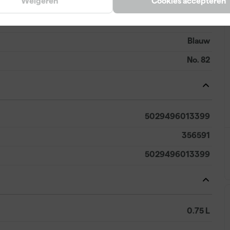
Weigeren
Cookies accepteren
Wevet
Blauw
No. 82
5029496013399
356591
5029496013399
0.75 L