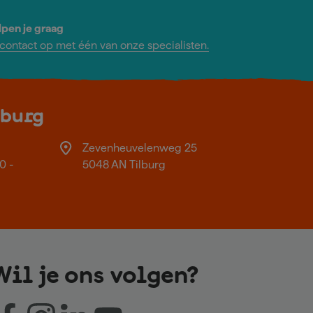
lpen je graag
ontact op met één van onze specialisten.
lburg
Zevenheuvelenweg 25
0 -
5048 AN Tilburg
Wil je ons volgen?