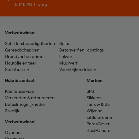
5048 AN Tilburg
Verfwebwinkel
Schildersbenodigdheden
Beits
Gereedschappen
Betonverf en -coatings
Grondverf en primer
Lakverf
Houtolie en teer
Muurverf
Spuitbussen
Voorstrijkmiddelen
Hulp & contact
Merken
Klantenservice
SPS
Verzenden & retourneren
Sikkens
Betaalmogelijkheden
Farrow & Ball
Zakelijk
Wijzonol
Little Greene
Verfwebwinkel
PrimaCover
Rust-Oleum
Over ons