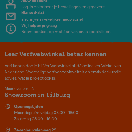
Jouw account
Log-in en beheer je bestellingen en gegevens
Nieuwsbrief
Inschrijven wekelijkse nieuwsbrief
Wij helpen je graag
Neem contact op met één van onze specialisten.
Leer Verfwebwinkel beter kennen
Verf kopen doe je bij Verfwebwinkel.nl, dé online verfwinkel van
Nederland. Voordelige verf van topkwaliteit en gratis deskundig
advies, wat je project ook is.
Meer over ons
Showroom in Tilburg
Openingstijden
Maandag t/m vrijdag 08:00 - 18:00
Zaterdag 08:00 - 16:00
Zevenheuvelenweg 25