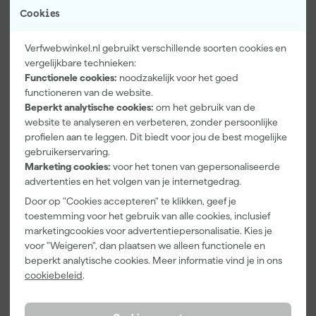
Cookies
Verfwebwinkel.nl gebruikt verschillende soorten cookies en
vergelijkbare technieken:
Functionele cookies:
noodzakelijk voor het goed
functioneren van de website.
Paintura
Farrow & Ball
Go!Paint Roll
Beperkt analytische cookies:
om het gebruik van de
Lucamax
F&B
And Go
Washi tape -
Kleurenwaaie
Verfbak -
website te analyseren en verbeteren, zonder persoonlijke
50mx24mm
r
12cm Roller -
profielen aan te leggen. Dit biedt voor jou de best mogelijke
Morgen
Morgen
Morgen
0,5L + 5
gebruikerservaring.
bezorgd
bezorgd
bezorgd
Inzetbakken
Marketing cookies:
voor het tonen van gepersonaliseerde
advertenties en het volgen van je internetgedrag.
Adviesprijs
6,00
Door op "Cookies accepteren" te klikken, geef je
3
,
22
,
3
,
99
00
99
toestemming voor het gebruik van alle cookies, inclusief
incl. BTW
incl. BTW
incl. BTW
marketingcookies voor advertentiepersonalisatie. Kies je
voor "Weigeren", dan plaatsen we alleen functionele en
beperkt analytische cookies. Meer informatie vind je in ons
cookiebeleid
.