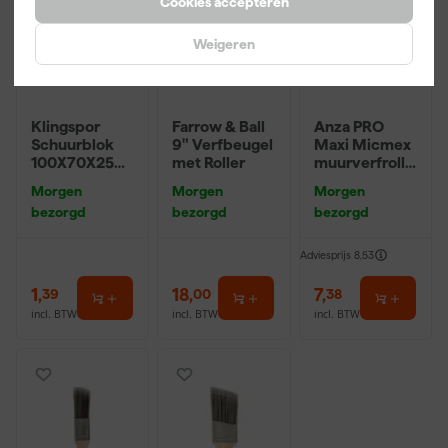
Cookies accepteren
Weigeren
Klingspor
Farrow & Ball
Anza PRO
Schuurblok
9" Verfbeugel
Maxi Micmex
100X70X25m
met Roller
muurverfrolle
m Sk 500
r - 18cm
Morgen
Morgen
Morgen
P220
bezorgd
bezorgd
bezorgd
Adviesprijs
8,53
1
,
18
,
7
,
39
00
38
incl. BTW
incl. BTW
incl. BTW