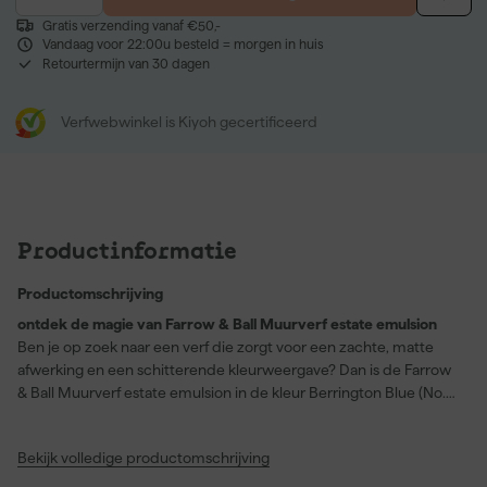
Gratis verzending vanaf €50,-
Vandaag voor 22:00u besteld = morgen in huis
Retourtermijn van 30 dagen
Verfwebwinkel is Kiyoh gecertificeerd
Productinformatie
Productomschrijving
ontdek de magie van Farrow & Ball Muurverf estate emulsion
Ben je op zoek naar een verf die zorgt voor een zachte, matte
afwerking en een schitterende kleurweergave? Dan is de Farrow
& Ball Muurverf estate emulsion in de kleur Berrington Blue (No.
14) precies wat jij nodig hebt! Deze verf is perfect voor toepassing
op behang, cement, pleisterwerk en plafonds. Met een
Bekijk volledige productomschrijving
rendement van 14 vierkante meter per liter ben je verzekerd van
een uitstekende dekking. Bovendien is deze verf stofdroog na