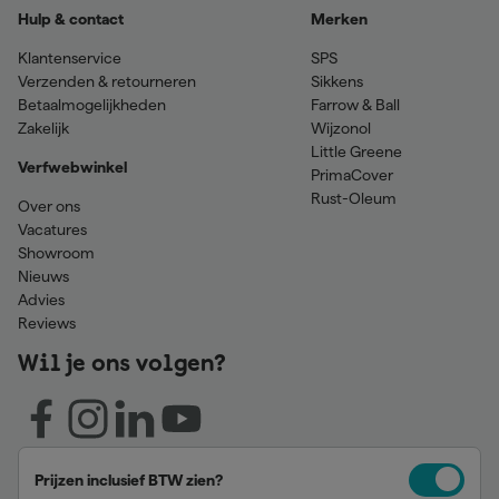
Hulp & contact
Merken
Klantenservice
SPS
Verzenden & retourneren
Sikkens
Betaalmogelijkheden
Farrow & Ball
Zakelijk
Wijzonol
Little Greene
Verfwebwinkel
PrimaCover
Rust-Oleum
Over ons
Vacatures
Showroom
Nieuws
Advies
Reviews
Wil je ons volgen?
Prijzen inclusief BTW zien?