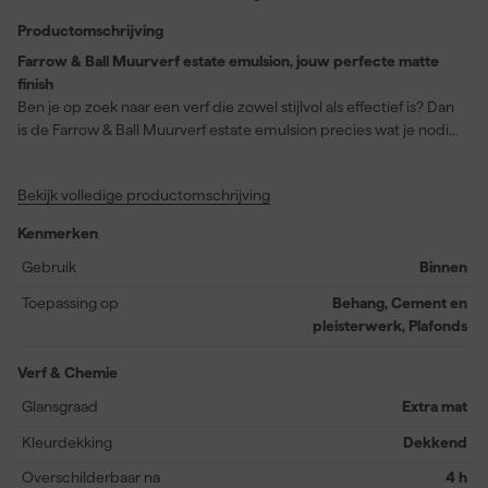
Productomschrijving
Farrow & Ball Muurverf estate emulsion, jouw perfecte matte
finish
Ben je op zoek naar een verf die zowel stijlvol als effectief is? Dan
is de Farrow & Ball Muurverf estate emulsion precies wat je nodig
hebt voor jouw binnenmuren en plafonds. Deze verf biedt een
matte, krijtachtige finish die een ongeëvenaarde diepte van kleur
Bekijk volledige productomschrijving
geeft. De kleur Calamine (No. 230) voegt een zachte, roze tint toe
aan je ruimte, ideaal voor een kalmerende en elegante sfeer.
Kenmerken
Deze waterbasisverf kan eenvoudig aangebracht worden met
een kwast, roller of verfspuit en is stofdroog na slechts 2 uur en
Gebruik
Binnen
overschilderbaar na 4 uur. Met een rendement van 14 vierkante
Toepassing op
Behang, Cement en
meter per liter krijg je uitstekende dekking en hoogwaardige
pleisterwerk, Plafonds
afwerking. Kies voor kwaliteit en raffinement met Farrow & Ball
Muurverf estate emulsion!
Verf & Chemie
Glansgraad
Extra mat
Kleurdekking
Dekkend
Overschilderbaar na
4 h