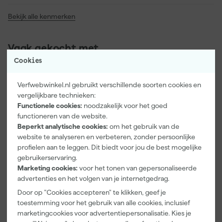
Bekijk alle kenmerken
Vaak gekocht met
Cookies
Verfwebwinkel.nl gebruikt verschillende soorten cookies en
vergelijkbare technieken:
Functionele cookies:
noodzakelijk voor het goed
functioneren van de website.
Beperkt analytische cookies:
om het gebruik van de
website te analyseren en verbeteren, zonder persoonlijke
profielen aan te leggen. Dit biedt voor jou de best mogelijke
gebruikerservaring.
Marketing cookies:
voor het tonen van gepersonaliseerde
Paintura
Farrow & Ball
Go!Paint Roll
advertenties en het volgen van je internetgedrag.
Lucamax
F&B
And Go
Washi tape -
Kleurenwaaie
Verfemmer -
Door op "Cookies accepteren" te klikken, geef je
50mx24mm
r
18cm Roller -
Maandag
Maandag
Maandag
toestemming voor het gebruik van alle cookies, inclusief
8L + 5
bezorgd
bezorgd
bezorgd
marketingcookies voor advertentiepersonalisatie. Kies je
Inzetemmers