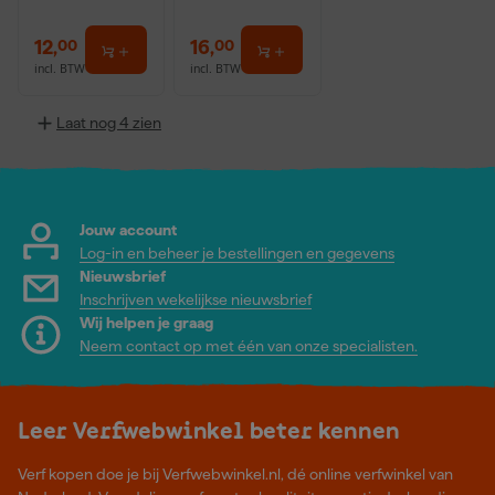
12
,
16
,
00
00
incl. BTW
incl. BTW
Laat nog 4 zien
Jouw account
Log-in en beheer je bestellingen en gegevens
Nieuwsbrief
Inschrijven wekelijkse nieuwsbrief
Wij helpen je graag
Neem contact op met één van onze specialisten.
Leer Verfwebwinkel beter kennen
Verf kopen doe je bij Verfwebwinkel.nl, dé online verfwinkel van