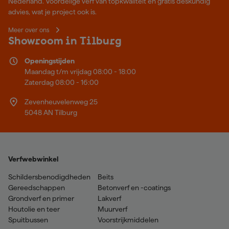
Nederland. Voordelige verf van topkwaliteit en gratis deskundig
advies, wat je project ook is.
Meer over ons
Showroom in Tilburg
Openingstijden
Maandag t/m vrijdag 08:00 - 18:00
Zaterdag 08:00 - 16:00
Zevenheuvelenweg 25
5048 AN Tilburg
Verfwebwinkel
Schildersbenodigdheden
Beits
Gereedschappen
Betonverf en -coatings
Grondverf en primer
Lakverf
Houtolie en teer
Muurverf
Spuitbussen
Voorstrijkmiddelen