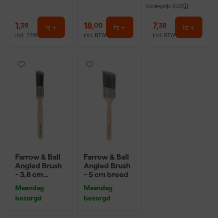
Adviesprijs
8,53
1
,
18
,
7
,
39
00
38
incl. BTW
incl. BTW
incl. BTW
Farrow & Ball
Farrow & Ball
Angled Brush
Angled Brush
- 3,8 cm
- 5 cm breed
breed
Maandag
Maandag
bezorgd
bezorgd