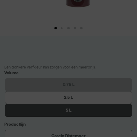
Een donkere verfkleur kan zorgen voor een meerprijs.
Volume
0.75 L
2.5 L
5 L
Productlijn
Casein Distemper