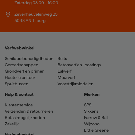
Zaterdag 08:00 - 16:00
Zevenheuvelenweg 25
5048 AN Tilburg
Verfwebwinkel
Schildersbenodigdheden
Beits
Gereedschappen
Betonverf en -coatings
Grondverf en primer
Lakverf
Houtolie en teer
Muurverf
Spuitbussen
Voorstrijkmiddelen
Hulp & contact
Merken
Klantenservice
SPS
Verzenden & retourneren
Sikkens
Betaalmogelijkheden
Farrow & Ball
Zakelijk
Wijzonol
Little Greene
Verfwebwinkel