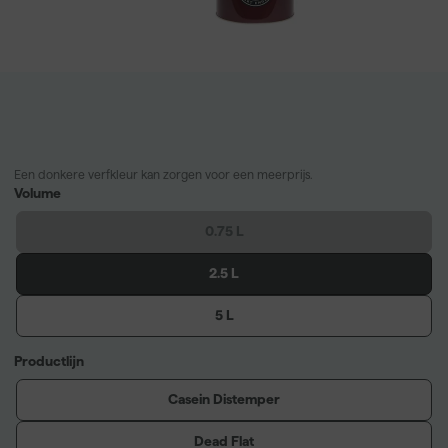
Een donkere verfkleur kan zorgen voor een meerprijs.
Volume
0.75 L
2.5 L
5 L
Productlijn
Casein Distemper
Dead Flat