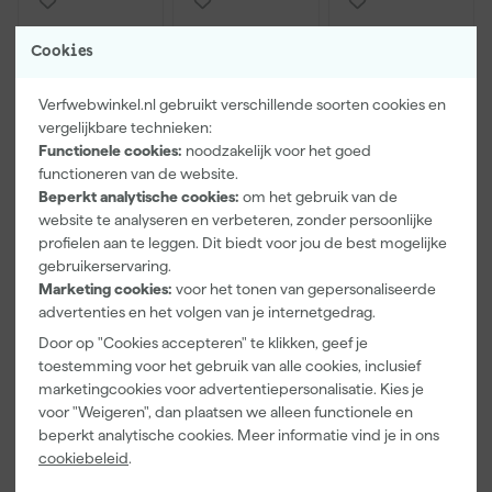
Cookies
Verfwebwinkel.nl gebruikt verschillende soorten cookies en
vergelijkbare technieken:
Functionele cookies:
noodzakelijk voor het goed
functioneren van de website.
Beperkt analytische cookies:
om het gebruik van de
Paintura
Farrow & Ball
Go!Paint Roll
website te analyseren en verbeteren, zonder persoonlijke
Lucamax
F&B
And Go
profielen aan te leggen. Dit biedt voor jou de best mogelijke
Washi tape -
Kleurenwaaie
Verfbak -
gebruikerservaring.
50mx24mm
r
12cm Roller -
Morgen
Morgen
Morgen
0,5L + 5
Marketing cookies:
voor het tonen van gepersonaliseerde
bezorgd
bezorgd
bezorgd
Inzetbakken
advertenties en het volgen van je internetgedrag.
Door op "Cookies accepteren" te klikken, geef je
Adviesprijs
6,00
toestemming voor het gebruik van alle cookies, inclusief
marketingcookies voor advertentiepersonalisatie. Kies je
3
,
22
,
3
,
99
00
99
voor "Weigeren", dan plaatsen we alleen functionele en
incl. BTW
incl. BTW
incl. BTW
beperkt analytische cookies. Meer informatie vind je in ons
cookiebeleid
.