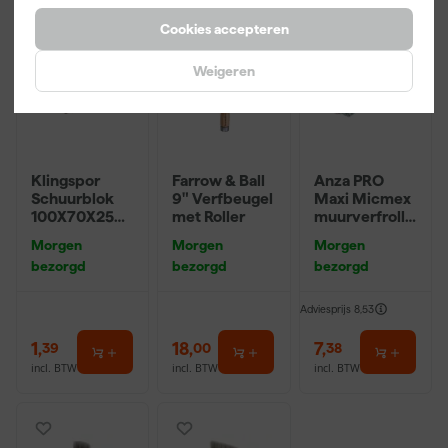
Cookies accepteren
Weigeren
Klingspor
Farrow & Ball
Anza PRO
Schuurblok
9" Verfbeugel
Maxi Micmex
100X70X25m
met Roller
muurverfrolle
m Sk 500
r - 18cm
Morgen
Morgen
Morgen
P220
bezorgd
bezorgd
bezorgd
Adviesprijs
8,53
1
,
18
,
7
,
39
00
38
incl. BTW
incl. BTW
incl. BTW