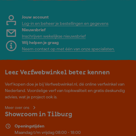
Jouw account
Log-in en beheer je bestellingen en gegevens
Nieuwsbrief
Inschrijven wekelijkse nieuwsbrief
Wij helpen je graag
Neem contact op met één van onze specialisten.
Leer Verfwebwinkel beter kennen
Verf kopen doe je bij Verfwebwinkel.nl, dé online verfwinkel van
Nederland. Voordelige verf van topkwaliteit en gratis deskundig
advies, wat je project ook is.
Meer over ons
Showroom in Tilburg
Openingstijden
Maandag t/m vrijdag 08:00 - 18:00