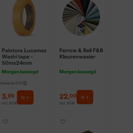
Paintura Lucamax
Farrow & Ball F&B
Washi tape -
Kleurenwaaier
50mx24mm
Morgen bezorgd
Morgen bezorgd
dviesprijs
6,00
3
,
22
,
99
00
incl. BTW
incl. BTW