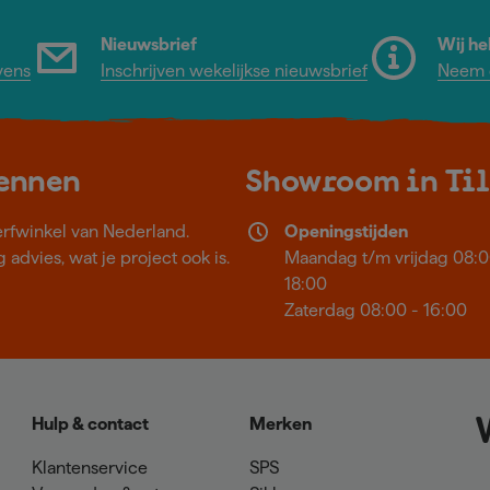
Nieuwsbrief
Wij he
vens
Inschrijven wekelijkse nieuwsbrief
Neem c
kennen
Showroom in Ti
erfwinkel van Nederland.
Openingstijden
 advies, wat je project ook is.
Maandag t/m vrijdag 08:0
18:00
Zaterdag 08:00 - 16:00
Hulp & contact
Merken
Klantenservice
SPS