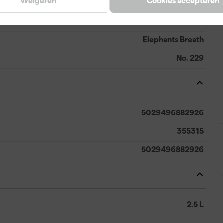
Weigeren
Cookies accepteren
Grijs
Elephants Breath
No. 229
5029496882926
355315
5029496882926
2.5 L