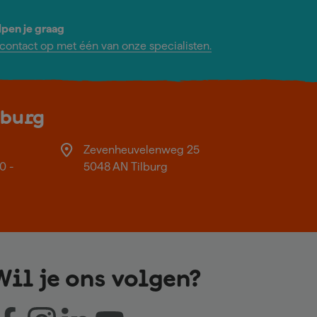
lpen je graag
ontact op met één van onze specialisten.
lburg
Zevenheuvelenweg 25
0 -
5048 AN Tilburg
Wil je ons volgen?