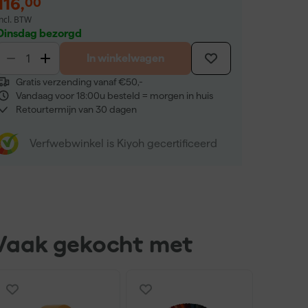
116
,
00
incl. BTW
Dinsdag bezorgd
In winkelwagen
Gratis verzending vanaf €50,-
Vandaag voor 18:00u besteld = morgen in huis
Retourtermijn van 30 dagen
Verfwebwinkel is Kiyoh gecertificeerd
Vaak gekocht met