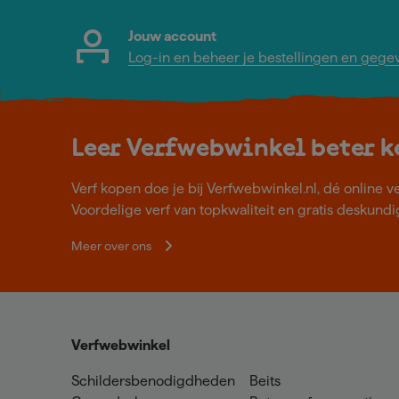
Jouw account
Log-in en beheer je bestellingen en gege
Leer Verfwebwinkel beter 
Verf kopen doe je bij Verfwebwinkel.nl, dé online v
Voordelige verf van topkwaliteit en gratis deskundig
Meer over ons
Verfwebwinkel
Schildersbenodigdheden
Beits