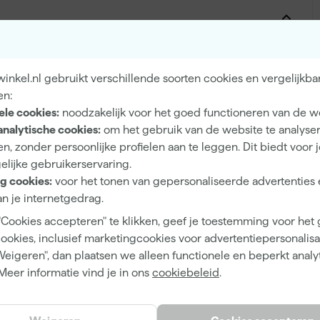
Extra mat
nkel.nl gebruikt verschillende soorten cookies en vergelijkba
Dekkend
en:
ele cookies:
noodzakelijk voor het goed functioneren van de w
4 h
analytische cookies:
om het gebruik van de website te analyse
14 m²/l
n, zonder persoonlijke profielen aan te leggen. Dit biedt voor 
elijke gebruikerservaring.
1
g cookies:
voor het tonen van gepersonaliseerde advertenties 
2 h
n je internetgedrag.
14 h
"Cookies accepteren" te klikken, geef je toestemming voor het
cookies, inclusief marketingcookies voor advertentiepersonalisat
Waterbasis (acryl)
Weigeren", dan plaatsen we alleen functionele en beperkt analy
Kwast, Roller, Verfspuit
Meer informatie vind je in ons
cookiebeleid
.