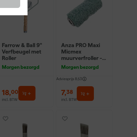
Farrow & Ball 9"
Anza PRO Maxi
Verfbeugel met
Micmex
Roller
muurverfroller -
18cm
Morgen bezorgd
Morgen bezorgd
Adviesprijs
8,53
18
,
7
,
00
38
incl. BTW
incl. BTW