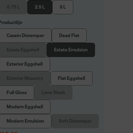
0.75 L
2.5 L
5 L
Productlijn
Casein Distemper
Dead Flat
Estate Eggshell
Estate Emulsion
Exterior Eggshell
Exterior Masonry
Flat Eggshell
Full Gloss
Lime Wash
Modern Eggshell
Modern Emulsion
Soft Distemper