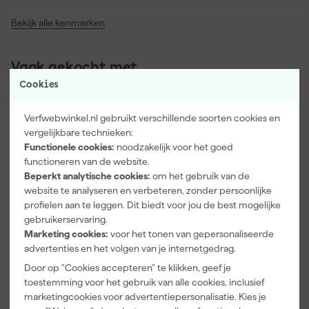
Bekijk alle kenmerken
Vaak gekocht met
Cookies
Verfwebwinkel.nl gebruikt verschillende soorten cookies en
vergelijkbare technieken:
Functionele cookies:
noodzakelijk voor het goed
functioneren van de website.
Beperkt analytische cookies:
om het gebruik van de
website te analyseren en verbeteren, zonder persoonlijke
profielen aan te leggen. Dit biedt voor jou de best mogelijke
gebruikerservaring.
Marketing cookies:
voor het tonen van gepersonaliseerde
Paintura
Farrow & Ball
Go!Paint Roll
advertenties en het volgen van je internetgedrag.
Lucamax
F&B
And Go
Washi tape -
Kleurenwaaie
Verfbak -
Door op "Cookies accepteren" te klikken, geef je
50mx24mm
r
12cm Roller -
Maandag
Maandag
Maandag
toestemming voor het gebruik van alle cookies, inclusief
0,5L + 5
bezorgd
bezorgd
bezorgd
marketingcookies voor advertentiepersonalisatie. Kies je
Inzetbakken