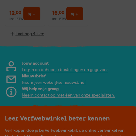
12
,
16
,
00
00
incl. BTW
incl. BTW
Laat nog 4 zien
Jouw account
Log-in en beheer je bestellingen en gegevens
Nieuwsbrief
Inschrijven wekelijkse nieuwsbrief
Wij helpen je graag
Neem contact op met één van onze specialisten.
Leer Verfwebwinkel beter kennen
Verf kopen doe je bij Verfwebwinkel.nl, dé online verfwinkel van