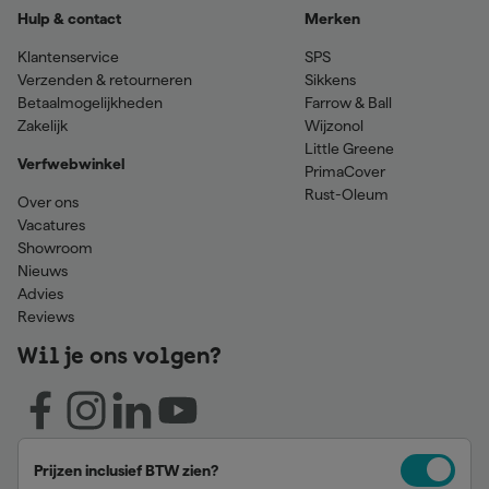
Hulp & contact
Merken
Klantenservice
SPS
Verzenden & retourneren
Sikkens
Betaalmogelijkheden
Farrow & Ball
Zakelijk
Wijzonol
Little Greene
Verfwebwinkel
PrimaCover
Rust-Oleum
Over ons
Vacatures
Showroom
Nieuws
Advies
Reviews
Wil je ons volgen?
Prijzen inclusief BTW zien?