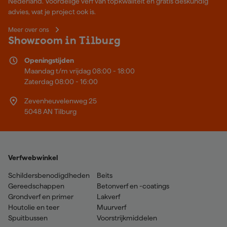
Nederland. Voordelige verf van topkwaliteit en gratis deskundig
advies, wat je project ook is.
Meer over ons
Showroom in Tilburg
Openingstijden
Maandag t/m vrijdag 08:00 - 18:00
Zaterdag 08:00 - 16:00
Zevenheuvelenweg 25
5048 AN Tilburg
Verfwebwinkel
Schildersbenodigdheden
Beits
Gereedschappen
Betonverf en -coatings
Grondverf en primer
Lakverf
Houtolie en teer
Muurverf
Spuitbussen
Voorstrijkmiddelen