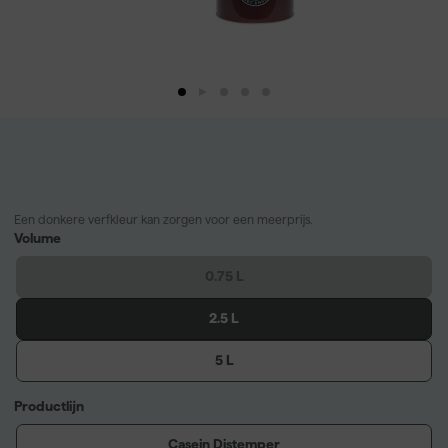
Een donkere verfkleur kan zorgen voor een meerprijs.
Volume
0.75 L
2.5 L
5 L
Productlijn
Casein Distemper