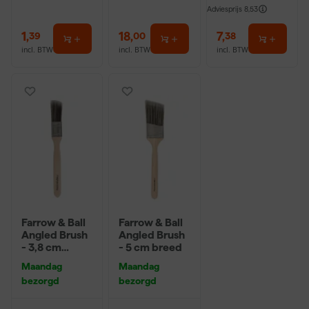
Adviesprijs
8,53
1
,
18
,
7
,
39
00
38
incl. BTW
incl. BTW
incl. BTW
Farrow & Ball
Farrow & Ball
Angled Brush
Angled Brush
- 3,8 cm
- 5 cm breed
breed
Maandag
Maandag
bezorgd
bezorgd