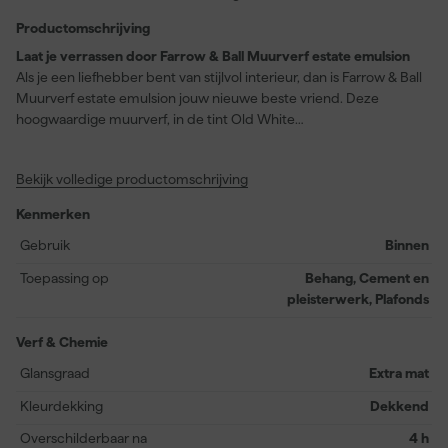
Productomschrijving
Laat je verrassen door Farrow & Ball Muurverf estate emulsion
Als je een liefhebber bent van stijlvol interieur, dan is Farrow & Ball
Muurverf estate emulsion jouw nieuwe beste vriend. Deze
hoogwaardige muurverf, in de tint Old White
(leveranciersnummer: No. 3), biedt een matte, krijtachtige
afwerking die je muren en plafonds binnenshuis een
Bekijk volledige productomschrijving
ongeëvenaarde diepte en elegantie geeft. De subtiele groene
ondertoon van Old White komt vooral tot zijn recht in kamers op
Kenmerken
het noorden, terwijl het in goed verlichte ruimtes een grijzere
gloed krijgt. Of je nu behang, cement, pleisterwerk of een plafond
Gebruik
Binnen
wilt opfrissen, deze verf biedt uitstekende dekking en
Toepassing op
Behang, Cement en
duurzaamheid. Bovendien droogt het stofvrij in slechts 2 uur en is
pleisterwerk, Plafonds
het overschilderbaar na 4 uur. Zo ben je verzekerd van een vlug
en professioneel resultaat!
Verf & Chemie
Glansgraad
Extra mat
Kleurdekking
Dekkend
Overschilderbaar na
4 h