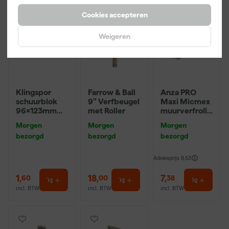
Cookies accepteren
Weigeren
Klingspor
Farrow & Ball
Anza PRO
schuurblok
9" Verfbeugel
Maxi Micmex
96x123mm
met Roller
muurverfrolle
P220
r - 18cm
Morgen
Morgen
Morgen
bezorgd
bezorgd
bezorgd
Adviesprijs
8,53
1
,
18
,
7
,
60
00
38
incl. BTW
incl. BTW
incl. BTW