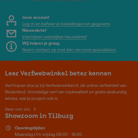
Jouw account
Log-in en beheer je bestellingen en gegevens
Nieuwsbrief
Inschrijven wekelijkse nieuwsbrief
Wij helpen je graag
Neem contact op met één van onze specialisten.
Leer Verfwebwinkel beter kennen
Verf kopen doe je bij Verfwebwinkel.nl, dé online verfwinkel van
Nederland. Voordelige verf van topkwaliteit en gratis deskundig
advies, wat je project ook is.
Meer over ons
Showroom in Tilburg
Openingstijden
Maandag t/m vrijdag 08:00 - 18:00