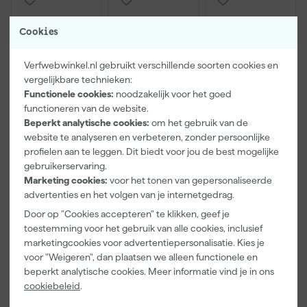
Cookies
Verfwebwinkel.nl gebruikt verschillende soorten cookies en
vergelijkbare technieken:
Functionele cookies:
noodzakelijk voor het goed
functioneren van de website.
Beperkt analytische cookies:
om het gebruik van de
Paintura
Farrow & Ball
Go!Paint Roll
website te analyseren en verbeteren, zonder persoonlijke
Lucamax
F&B
And Go
profielen aan te leggen. Dit biedt voor jou de best mogelijke
Washi tape -
Kleurenwaaie
Verfemmer -
gebruikerservaring.
50mx24mm
r
18cm Roller -
Morgen
Morgen
Morgen
8L + 5
Marketing cookies:
voor het tonen van gepersonaliseerde
bezorgd
bezorgd
bezorgd
Inzetemmers
advertenties en het volgen van je internetgedrag.
en deksel
Door op "Cookies accepteren" te klikken, geef je
Adviesprijs
6,00
toestemming voor het gebruik van alle cookies, inclusief
marketingcookies voor advertentiepersonalisatie. Kies je
3
,
22
,
10
,
99
00
99
voor "Weigeren", dan plaatsen we alleen functionele en
incl. BTW
incl. BTW
incl. BTW
beperkt analytische cookies. Meer informatie vind je in ons
cookiebeleid
.
Onze Top 10