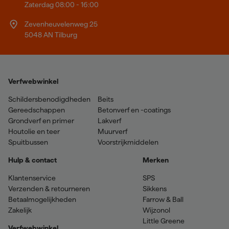
Zaterdag 08:00 - 16:00
Zevenheuvelenweg 25
5048 AN Tilburg
Verfwebwinkel
Schildersbenodigdheden
Beits
Gereedschappen
Betonverf en -coatings
Grondverf en primer
Lakverf
Houtolie en teer
Muurverf
Spuitbussen
Voorstrijkmiddelen
Hulp & contact
Merken
Klantenservice
SPS
Verzenden & retourneren
Sikkens
Betaalmogelijkheden
Farrow & Ball
Zakelijk
Wijzonol
Little Greene
Verfwebwinkel