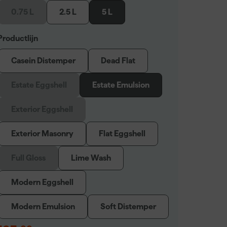
0.75 L
2.5 L
5 L
Productlijn
Casein Distemper
Dead Flat
Estate Eggshell
Estate Emulsion
Exterior Eggshell
Exterior Masonry
Flat Eggshell
Full Gloss
Lime Wash
Modern Eggshell
Modern Emulsion
Soft Distemper