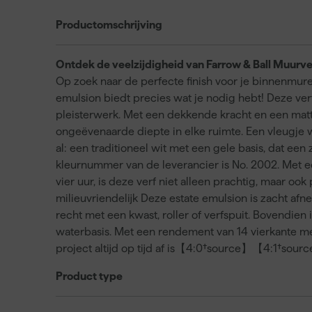
Productomschrijving
Ontdek de veelzijdigheid van Farrow & Ball Muurve
Op zoek naar de perfecte finish voor je binnenmur
emulsion biedt precies wat je nodig hebt! Deze ver
pleisterwerk. Met een dekkende kracht en een matte
ongeëvenaarde diepte in elke ruimte. Een vleugje 
al: een traditioneel wit met een gele basis, dat ee
kleurnummer van de leverancier is No. 2002. Met e
vier uur, is deze verf niet alleen prachtig, maar ook
milieuvriendelijk Deze estate emulsion is zacht afn
recht met een kwast, roller of verfspuit. Bovendien 
waterbasis. Met een rendement van 14 vierkante mete
project altijd op tijd af is【4:0†source】【4:1†sour
Product type