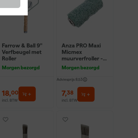
Farrow & Ball 9"
Anza PRO Maxi
Verfbeugel met
Micmex
Roller
muurverfroller -
18cm
Morgen bezorgd
Morgen bezorgd
Adviesprijs
8,53
18
,
7
,
00
38
incl. BTW
incl. BTW