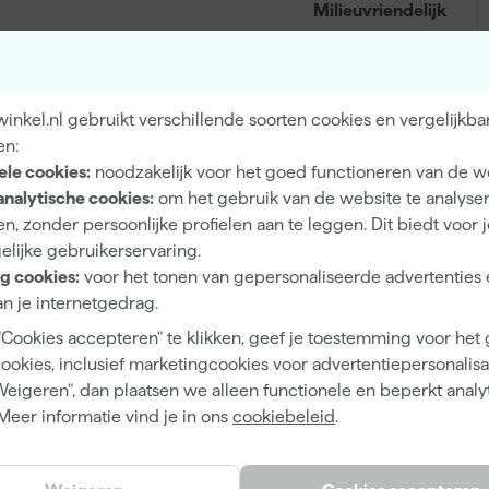
Milieuvriendelijk
nkel.nl gebruikt verschillende soorten cookies en vergelijkba
Binnen
en:
Behang, Cement en pleisterwerk, Plafonds
ele cookies:
noodzakelijk voor het goed functioneren van de w
analytische cookies:
om het gebruik van de website te analyse
n, zonder persoonlijke profielen aan te leggen. Dit biedt voor 
elijke gebruikerservaring.
g cookies:
voor het tonen van gepersonaliseerde advertenties 
Extra mat
n je internetgedrag.
Dekkend
"Cookies accepteren" te klikken, geef je toestemming voor het
cookies, inclusief marketingcookies voor advertentiepersonalisat
4 h
Weigeren", dan plaatsen we alleen functionele en beperkt analy
14 m²/l
Meer informatie vind je in ons
cookiebeleid
.
1