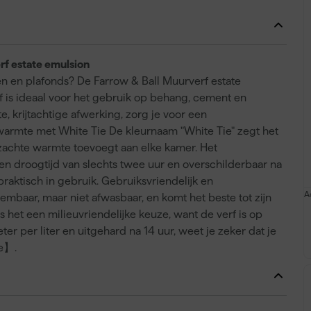
rf estate emulsion
en en plafonds? De Farrow & Ball Muurverf estate
f is ideaal voor het gebruik op behang, cement en
, krijtachtige afwerking, zorg je voor een
warmte met White Tie De kleurnaam "White Tie" zegt het
n zachte warmte toevoegt aan elke kamer. Het
en droogtijd van slechts twee uur en overschilderbaar na
 praktisch in gebruik. Gebruiksvriendelijk en
A
eembaar, maar niet afwasbaar, en komt het beste tot zijn
is het een milieuvriendelijke keuze, want de verf is op
r per liter en uitgehard na 14 uur, weet je zeker dat je
ce】.