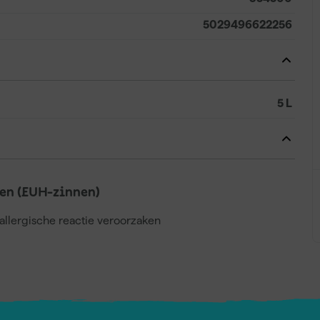
5029496622256
5 L
en (EUH-zinnen)
llergische reactie veroorzaken