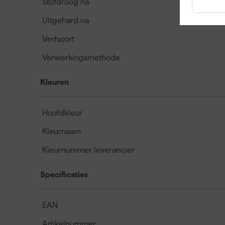
Stofdroog na
Uitgehard na
Verfsoort
Verwerkingsmethode
Kleuren
Hoofdkleur
Kleurnaam
Kleurnummer leverancier
Specificaties
EAN
Artikelnummer