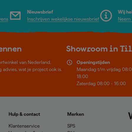
Nieuwsbrief
Wij he
vens
Inschrijven wekelijkse nieuwsbrief
Neem c
kennen
Showroom in Ti
erfwinkel van Nederland.
Openingstijden
 advies, wat je project ook is.
Maandag t/m vrijdag 08:0
18:00
Zaterdag 08:00 - 16:00
Hulp & contact
Merken
Klantenservice
SPS