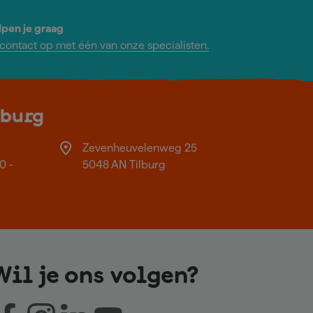
lpen je graag
ontact op met één van onze specialisten.
lburg
Zevenheuvelenweg 25
0 -
5048 AN Tilburg
Wil je ons volgen?