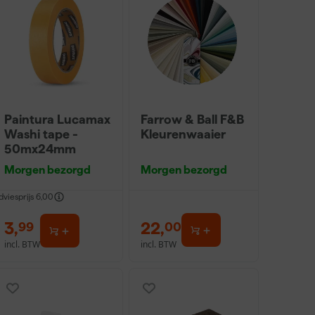
Paintura Lucamax
Farrow & Ball F&B
Washi tape -
Kleurenwaaier
50mx24mm
Morgen bezorgd
Morgen bezorgd
dviesprijs
6,00
3
,
22
,
99
00
incl. BTW
incl. BTW