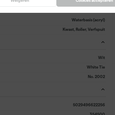
Weigeren
Cookies accepteren
2 h
14 h
Waterbasis (acryl)
Kwast, Roller, Verfspuit
Wit
White Tie
No. 2002
5029496622256
354500