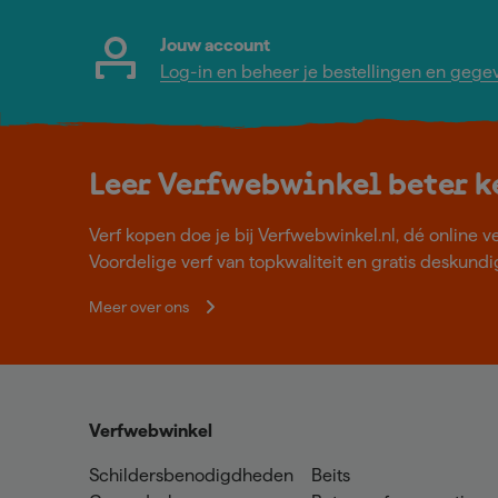
Jouw account
Log-in en beheer je bestellingen en gege
Leer Verfwebwinkel beter 
Verf kopen doe je bij Verfwebwinkel.nl, dé online v
Voordelige verf van topkwaliteit en gratis deskundig
Meer over ons
Verfwebwinkel
Schildersbenodigdheden
Beits