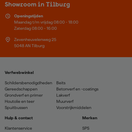
Showroom in Tilburg
Openingstijden
Maandag t/m vrijdag 08:00 - 18:00
Zaterdag 08:00 - 16:00
Zevenheuvelenweg 25
5048 AN Tilburg
Verfwebwinkel
Schildersbenodigdheden
Beits
Gereedschappen
Betonverf en -coatings
Grondverf en primer
Lakverf
Houtolie en teer
Muurverf
Spuitbussen
Voorstrijkmiddelen
Hulp & contact
Merken
Klantenservice
SPS