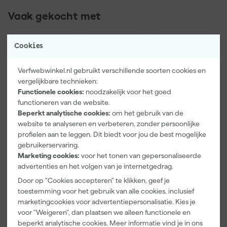
【4:1†source】.
Vaak gekocht met
Cookies
Verfwebwinkel.nl gebruikt verschillende soorten cookies en
vergelijkbare technieken:
Functionele cookies:
noodzakelijk voor het goed
functioneren van de website.
Beperkt analytische cookies:
om het gebruik van de
website te analyseren en verbeteren, zonder persoonlijke
profielen aan te leggen. Dit biedt voor jou de best mogelijke
Paintura
Farrow & Ball
Go!Paint Roll
gebruikerservaring.
Lucamax
F&B
And Go
Marketing cookies:
voor het tonen van gepersonaliseerde
Washi tape -
Kleurenwaaie
Verfbak -
advertenties en het volgen van je internetgedrag.
50mx24mm
r
12cm Roller -
Morgen
Morgen
Morgen
0,5L + 5
Door op "Cookies accepteren" te klikken, geef je
bezorgd
bezorgd
bezorgd
Inzetbakken
toestemming voor het gebruik van alle cookies, inclusief
marketingcookies voor advertentiepersonalisatie. Kies je
Adviesprijs
6,00
voor "Weigeren", dan plaatsen we alleen functionele en
beperkt analytische cookies. Meer informatie vind je in ons
3
,
22
,
3
,
99
00
99