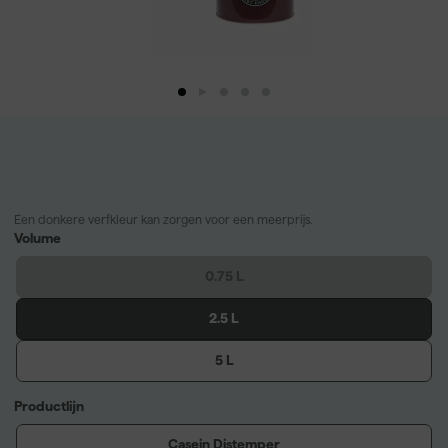
Een donkere verfkleur kan zorgen voor een meerprijs.
Volume
0.75 L
2.5 L
5 L
Productlijn
Casein Distemper