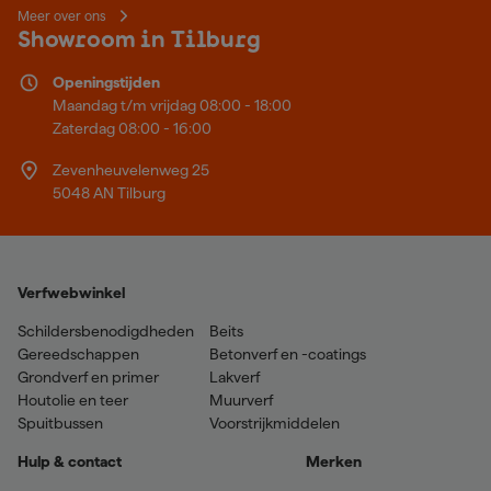
Meer over ons
Showroom in Tilburg
Openingstijden
Maandag t/m vrijdag 08:00 - 18:00
Zaterdag 08:00 - 16:00
Zevenheuvelenweg 25
5048 AN Tilburg
Verfwebwinkel
Schildersbenodigdheden
Beits
Gereedschappen
Betonverf en -coatings
Grondverf en primer
Lakverf
Houtolie en teer
Muurverf
Spuitbussen
Voorstrijkmiddelen
Hulp & contact
Merken