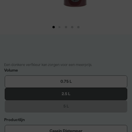
Een donkere verfkleur kan zorgen voor een meerprijs.
Volume
0.75 L
2.5 L
5 L
Productlijn
Casein Distemper