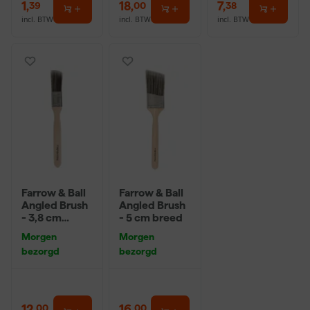
1
,
18
,
7
,
39
00
38
incl. BTW
incl. BTW
incl. BTW
Farrow & Ball
Farrow & Ball
Angled Brush
Angled Brush
- 3,8 cm
- 5 cm breed
breed
Morgen
Morgen
bezorgd
bezorgd
12
,
16
,
00
00