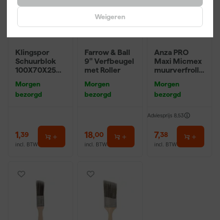
Weigeren
Klingspor
Farrow & Ball
Anza PRO
Schuurblok
9" Verfbeugel
Maxi Micmex
100X70X25m
met Roller
muurverfrolle
m Sk 500
r - 18cm
Morgen
Morgen
Morgen
P220
bezorgd
bezorgd
bezorgd
Adviesprijs
8,53
1
,
18
,
7
,
39
00
38
incl. BTW
incl. BTW
incl. BTW