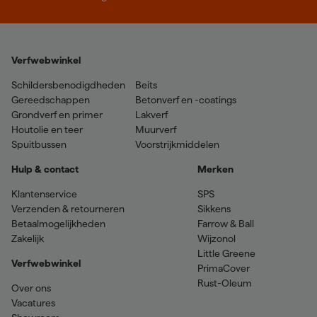
Verfwebwinkel
Schildersbenodigdheden
Beits
Gereedschappen
Betonverf en -coatings
Grondverf en primer
Lakverf
Houtolie en teer
Muurverf
Spuitbussen
Voorstrijkmiddelen
Hulp & contact
Merken
Klantenservice
SPS
Verzenden & retourneren
Sikkens
Betaalmogelijkheden
Farrow & Ball
Zakelijk
Wijzonol
Little Greene
Verfwebwinkel
PrimaCover
Rust-Oleum
Over ons
Vacatures