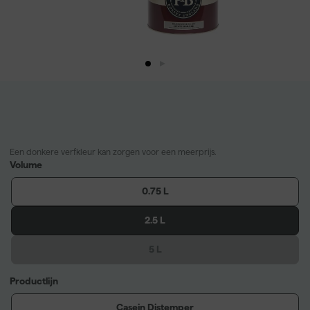
Een donkere verfkleur kan zorgen voor een meerprijs.
Volume
0.75 L
2.5 L
5 L
Productlijn
Casein Distemper