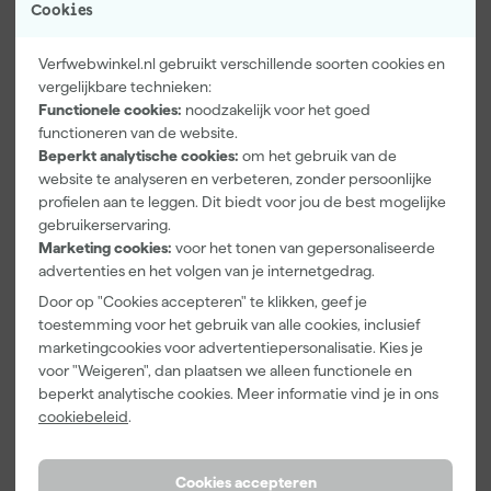
Cookies
Verfwebwinkel.nl gebruikt verschillende soorten cookies en
vergelijkbare technieken:
Functionele cookies:
noodzakelijk voor het goed
Kip Tape
Farrow & Ball
Go!Paint Roll
functioneren van de website.
3307-24
F&B
And Go
Beperkt analytische cookies:
om het gebruik van de
Smooth-Tec
Kleurenwaaie
Verfbak -
website te analyseren en verbeteren, zonder persoonlijke
Afplaktape
r
12cm Roller -
Morgen
Morgen
Morgen
profielen aan te leggen. Dit biedt voor jou de best mogelijke
Buitengebruik
0,5L + 5
bezorgd
bezorgd
bezorgd
gebruikerservaring.
- 24mm x
Inzetbakken
50m
Marketing cookies:
voor het tonen van gepersonaliseerde
advertenties en het volgen van je internetgedrag.
Door op "Cookies accepteren" te klikken, geef je
5
,
22
,
3
,
28
00
99
toestemming voor het gebruik van alle cookies, inclusief
incl. BTW
incl. BTW
incl. BTW
marketingcookies voor advertentiepersonalisatie. Kies je
voor "Weigeren", dan plaatsen we alleen functionele en
beperkt analytische cookies. Meer informatie vind je in ons
cookiebeleid
.
Cookies accepteren