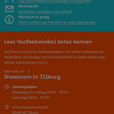
Log-in en beheer je bestellingen en gegevens
Nieuwsbrief
Inschrijven wekelijkse nieuwsbrief
Wij helpen je graag
Neem contact op met één van onze specialisten.
Leer Verfwebwinkel beter kennen
Verf kopen doe je bij Verfwebwinkel.nl, dé online verfwinkel van
Nederland. Voordelige verf van topkwaliteit en gratis deskundig
advies, wat je project ook is.
Meer over ons
Showroom in Tilburg
Openingstijden
Maandag t/m vrijdag 08:00 - 18:00
Zaterdag 08:00 - 16:00
Zevenheuvelenweg 25
5048 AN Tilburg