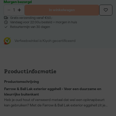
Morgen bezorgd
In winkelwagen
Gratis verzending vanaf €50,-
Vandaag voor 22:00u besteld = morgen in huis
Retourtermijn van 30 dagen
Verfwebwinkel is Kiyoh gecertificeerd
Productinformatie
Productomschrijving
Farrow & Ball Lak exterior eggshell - Voor een duurzame en
kleurrijke buitenkant
Heb je oud hout of verweerd metaal dat wel een opknapbeurt
kan gebruiken? Met de Farrow & Ball Lak exterior eggshell zit je
gebakken! Deze verf geeft een duurzame zijdeglans finish aan al
je buitenprojecten en is perfect voor zowel hout als metaal.