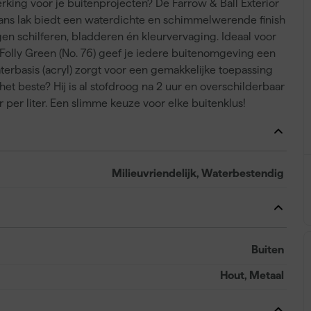
rking voor je buitenprojecten? De Farrow & Ball Exterior
glans lak biedt een waterdichte en schimmelwerende finish
gen schilferen, bladderen én kleurvervaging. Ideaal voor
Folly Green (No. 76) geef je iedere buitenomgeving een
aterbasis (acryl) zorgt voor een gemakkelijke toepassing
n het beste? Hij is al stofdroog na 2 uur en overschilderbaar
 per liter. Een slimme keuze voor elke buitenklus!
Milieuvriendelijk, Waterbestendig
Buiten
Hout, Metaal