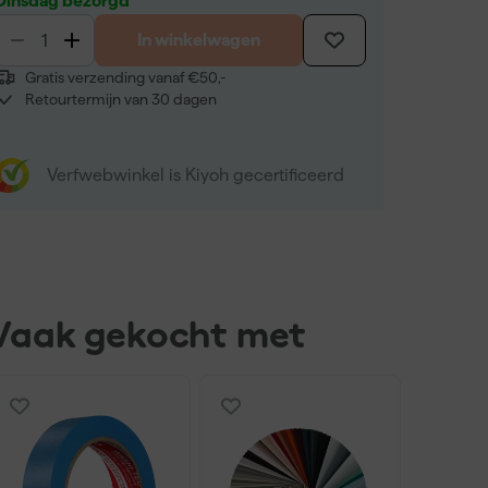
Dinsdag bezorgd
In winkelwagen
Gratis verzending vanaf €50,-
Retourtermijn van 30 dagen
Verfwebwinkel is Kiyoh gecertificeerd
Vaak gekocht met