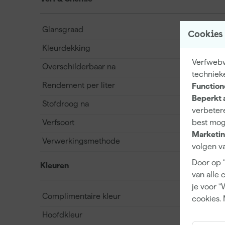
Glansgraad
Cookies
Kleurdekking
Verfwebwi
Overschilderbaar na
techniek
Rendement per liter
Function
Beperkt 
Stofdroog na
verbetere
Verfsoort
best mog
Marketin
Verwerkingsmethode
volgen va
Door op 
Kleuren
van alle 
je voor "
Complimentaire kleur
cookies. 
Hoofdkleur