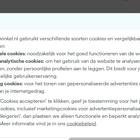
Eiglans
Dekkend
nkel.nl gebruikt verschillende soorten cookies en vergelijkba
4 h
en:
13 m²/l
ele cookies:
noodzakelijk voor het goed functioneren van de w
analytische cookies:
om het gebruik van de website te analyse
2 h
n, zonder persoonlijke profielen aan te leggen. Dit biedt voor 
elijke gebruikerservaring.
Waterbasis (acryl)
g cookies:
voor het tonen van gepersonaliseerde advertenties 
Airless spuitapparatuur, Kwast, Viltroller
n je internetgedrag.
"Cookies accepteren" te klikken, geef je toestemming voor het
cookies, inclusief marketingcookies voor advertentiepersonalisat
Weigeren", dan plaatsen we alleen functionele en beperkt analy
Lime White
Meer informatie vind je in ons
cookiebeleid
.
Groen