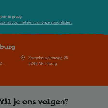
lpen je graag
ontact op met één van onze specialisten.
lburg
Zevenheuvelenweg 25
0 -
5048 AN Tilburg
Wil je ons volgen?