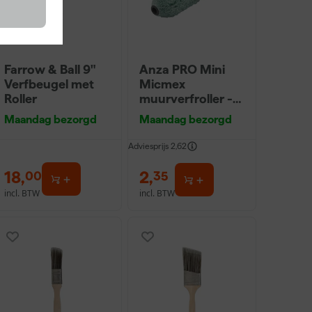
Farrow & Ball 9"
Anza PRO Mini
Verfbeugel met
Micmex
Roller
muurverfroller -
10cm
Maandag bezorgd
Maandag bezorgd
Adviesprijs
2,62
18
,
2
,
00
35
incl. BTW
incl. BTW