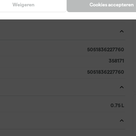
Weigeren
Cookies accepteren
Folly Green
No. 76
5051836227760
358171
5051836227760
0.75 L