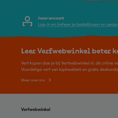
Jouw account
Log-in en beheer je bestellingen en gege
Leer Verfwebwinkel beter 
Verf kopen doe je bij Verfwebwinkel.nl, dé online v
Voordelige verf van topkwaliteit en gratis deskundig
Meer over ons
Verfwebwinkel