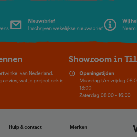
Nieuwsbrief
Wij he
vens
Inschrijven wekelijkse nieuwsbrief
Neem c
kennen
Showroom in Ti
erfwinkel van Nederland.
Openingstijden
 advies, wat je project ook is.
Maandag t/m vrijdag 08:0
18:00
Zaterdag 08:00 - 16:00
Hulp & contact
Merken