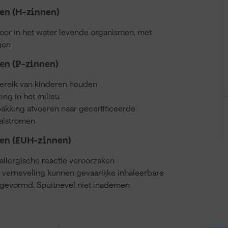
n (H-zinnen)
voor in het water levende organismen, met
gen
n (P-zinnen)
bereik van kinderen houden
ing in het milieu
akking afvoeren naar gecertificeerde
valstromen
en (EUH-zinnen)
llergische reactie veroorzaken
j verneveling kunnen gevaarlijke inhaleerbare
gevormd. Spuitnevel niet inademen