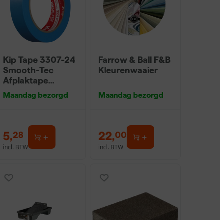
Kip Tape 3307-24
Farrow & Ball F&B
Smooth-Tec
Kleurenwaaier
Afplaktape
Buitengebruik -
Maandag bezorgd
Maandag bezorgd
24mm x 50m
5
,
22
,
28
00
incl. BTW
incl. BTW