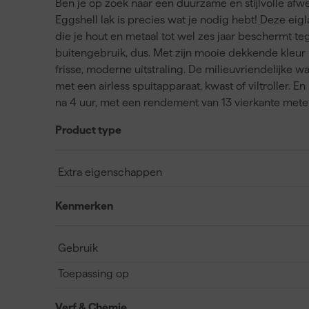
Ben je op zoek naar een duurzame en stijlvolle afwe
Eggshell lak is precies wat je nodig hebt! Deze ei
die je hout en metaal tot wel zes jaar beschermt te
buitengebruik, dus. Met zijn mooie dekkende kleur 
frisse, moderne uitstraling. De milieuvriendelijke w
met een airless spuitapparaat, kwast of viltroller. E
na 4 uur, met een rendement van 13 vierkante meter
Product type
Extra eigenschappen
Kenmerken
Gebruik
Toepassing op
Verf & Chemie