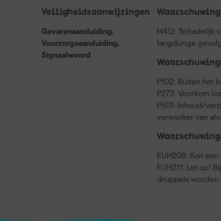
Veiligheidsaanwijzingen
Waarschuwinge
Gevarenaanduiding,
H412: Schadelijk 
Voorzorgsaanduiding,
langdurige gevol
Signaalwoord
Waarschuwinge
P102: Buiten het 
P273: Voorkom loz
P501: Inhoud/verp
verwerker van af
Waarschuwing
EUH208: Kan een a
EUH211: Let op! Bi
druppels worden 