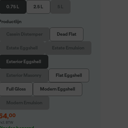
0.75 L
2.5 L
5 L
Productlijn
Casein Distemper
Dead Flat
Estate Eggshell
Estate Emulsion
Exterior Eggshell
Exterior Masonry
Flat Eggshell
Full Gloss
Modern Eggshell
Modern Emulsion
64
,
00
incl. BTW