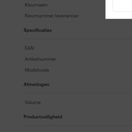
Kleurnaam
Kleurnummer leverancier
Specificaties
EAN
Artikelnummer
Modelcode
Afmetingen
Volume
Productveiligheid