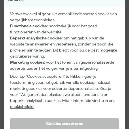
Verfwebwinkel.nl gebruikt verschillende soorten cookies en
vergelijkbare technieken:
Functionele cookies:
noodzakelijk voor het goed
Kip Tape
Farrow & Ball
Go!Paint Roll
functioneren van de website.
3307-24
F&B
And Go
Beperkt analytische cookies:
om het gebruik van de
Smooth-Tec
Kleurenwaaie
Verfbak -
Afplaktape
r
12cm Roller -
website te analyseren en verbeteren, zonder persoonlijke
Morgen
Morgen
Morgen
Buitengebruik
0,5L + 5
profielen aan te leggen. Dit biedt voor jou de best mogelijke
bezorgd
bezorgd
bezorgd
- 24mm x
Inzetbakken
gebruikerservaring.
50m
Marketing cookies:
voor het tonen van gepersonaliseerde
advertenties en het volgen van je internetgedrag.
5
,
22
,
3
,
28
00
99
Door op "Cookies accepteren" te klikken, geef je
incl. BTW
incl. BTW
incl. BTW
toestemming voor het gebruik van alle cookies, inclusief
marketingcookies voor advertentiepersonalisatie. Kies je
voor "Weigeren", dan plaatsen we alleen functionele en
beperkt analytische cookies. Meer informatie vind je in ons
cookiebeleid
.
Cookies accepteren