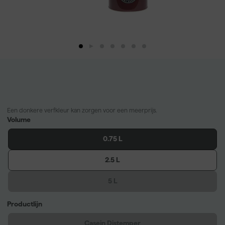
Een donkere verfkleur kan zorgen voor een meerprijs.
Volume
0.75 L
2.5 L
5 L
Productlijn
Casein Distemper