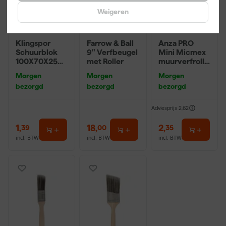
Weigeren
Klingspor
Farrow & Ball
Anza PRO
Schuurblok
9" Verfbeugel
Mini Micmex
100X70X25m
met Roller
muurverfrolle
m Sk 500
r - 10cm
Morgen
Morgen
Morgen
P220
bezorgd
bezorgd
bezorgd
Adviesprijs
2,62
1
,
18
,
2
,
39
00
35
incl. BTW
incl. BTW
incl. BTW