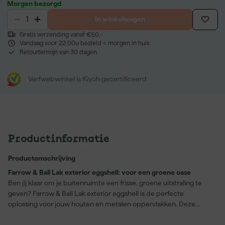
Morgen bezorgd
In winkelwagen
Gratis verzending vanaf €50,-
Vandaag voor 22:00u besteld = morgen in huis
Retourtermijn van 30 dagen
Verfwebwinkel is Kiyoh gecertificeerd
Productinformatie
Productomschrijving
Farrow & Ball Lak exterior eggshell: voor een groene oase
Ben jij klaar om je buitenruimte een frisse, groene uitstraling te
geven? Farrow & Ball Lak exterior eggshell is de perfecte
oplossing voor jouw houten en metalen oppervlakken. Deze
robuuste zijdeglans lak, in de serene kleur Lichen (No. 19), biedt
jouw buitenprojecten niet alleen een stijlvolle uitstraling maar ook