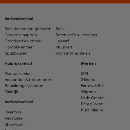
Verfwebwinkel
Schildersbenodigdheden
Beits
Gereedschappen
Betonverf en -coatings
Grondverf en primer
Lakverf
Houtolie en teer
Muurverf
Spuitbussen
Voorstrijkmiddelen
Hulp & contact
Merken
Klantenservice
SPS
Verzenden & retourneren
Sikkens
Betaalmogelijkheden
Farrow & Ball
Zakelijk
Wijzonol
Little Greene
Verfwebwinkel
PrimaCover
Rust-Oleum
Over ons
Vacatures
Showroom