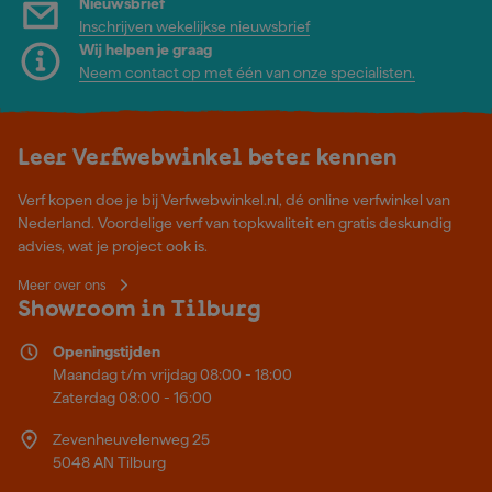
Nieuwsbrief
Inschrijven wekelijkse nieuwsbrief
Wij helpen je graag
Neem contact op met één van onze specialisten.
Leer Verfwebwinkel beter kennen
Verf kopen doe je bij Verfwebwinkel.nl, dé online verfwinkel van
Nederland. Voordelige verf van topkwaliteit en gratis deskundig
advies, wat je project ook is.
Meer over ons
Showroom in Tilburg
Openingstijden
Maandag t/m vrijdag 08:00 - 18:00
Zaterdag 08:00 - 16:00
Zevenheuvelenweg 25
5048 AN Tilburg