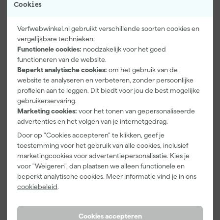
Cookies
Verfwebwinkel.nl gebruikt verschillende soorten cookies en
vergelijkbare technieken:
Functionele cookies:
noodzakelijk voor het goed
Kip Tape
Farrow & Ball
Go!Paint Roll
functioneren van de website.
3307-24
F&B
And Go
Beperkt analytische cookies:
om het gebruik van de
Smooth-Tec
Kleurenwaaie
Verfbak -
website te analyseren en verbeteren, zonder persoonlijke
Afplaktape
r
12cm Roller -
Morgen
Morgen
Morgen
profielen aan te leggen. Dit biedt voor jou de best mogelijke
Buitengebruik
0,5L + 5
bezorgd
bezorgd
bezorgd
gebruikerservaring.
- 24mm x
Inzetbakken
50m
Marketing cookies:
voor het tonen van gepersonaliseerde
advertenties en het volgen van je internetgedrag.
Door op "Cookies accepteren" te klikken, geef je
5
,
22
,
3
,
28
00
99
toestemming voor het gebruik van alle cookies, inclusief
incl. BTW
incl. BTW
incl. BTW
marketingcookies voor advertentiepersonalisatie. Kies je
voor "Weigeren", dan plaatsen we alleen functionele en
Onze Top 10
beperkt analytische cookies. Meer informatie vind je in ons
cookiebeleid
.
Cookies accepteren