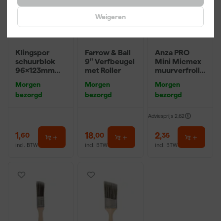
Weigeren
Klingspor
Farrow & Ball
Anza PRO
schuurblok
9" Verfbeugel
Mini Micmex
96x123mm
met Roller
muurverfrolle
P220
r - 10cm
Morgen
Morgen
Morgen
bezorgd
bezorgd
bezorgd
Adviesprijs
2,62
1
,
18
,
2
,
60
00
35
incl. BTW
incl. BTW
incl. BTW