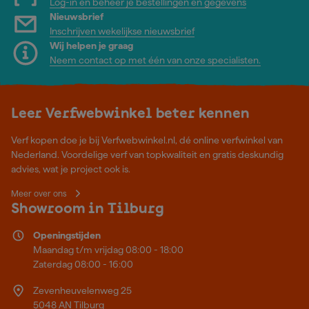
Log-in en beheer je bestellingen en gegevens
Nieuwsbrief
Inschrijven wekelijkse nieuwsbrief
Wij helpen je graag
Neem contact op met één van onze specialisten.
Leer Verfwebwinkel beter kennen
Verf kopen doe je bij Verfwebwinkel.nl, dé online verfwinkel van
Nederland. Voordelige verf van topkwaliteit en gratis deskundig
advies, wat je project ook is.
Meer over ons
Showroom in Tilburg
Openingstijden
Maandag t/m vrijdag 08:00 - 18:00
Zaterdag 08:00 - 16:00
Zevenheuvelenweg 25
5048 AN Tilburg