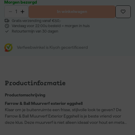
Morgen bezorgd
In winkelwagen
Gratis verzending vanaf €50,-
Vandaag voor 22:00u besteld = morgen in huis
Retourtermijn van 30 dagen
Verfwebwinkel is Kiyoh gecertificeerd
Productinformatie
Productomschrijving
Farrow & Ball Muurverf exterior eggshell
Klaar om je buitenruimte een frisse, stijlvolle look te geven? De
Farrow & Ball Muurverf Exterior Eggshell is je beste vriend voor
deze klus. Deze muurverf is niet alleen ideaal voor hout en metaal,
maar biedt ook een uitmuntende dekkend vermogen. De
prachtige kleur Mouses Back (No. 40) geeft een warme, bruine