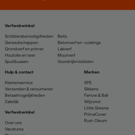
Verfwebwinkel
Schildersbenodigdheden
Beits
Gereedschappen
Betonverf en -coatings
Grondverf en primer
Lakverf
Houtolie en teer
Muurverf
Spuitbussen
Voorstrijkmiddelen
Hulp & contact
Merken
Klantenservice
SPS
Verzenden & retourneren
Sikkens
Betaalmogelijkheden
Farrow & Ball
Zakelijk
Wijzonol
Little Greene
Verfwebwinkel
PrimaCover
Rust-Oleum
Over ons
Vacatures