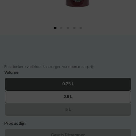
Een donkere verfkleur kan zorgen voor een meerprijs.
Volume
0.75 L
2.5 L
5 L
Productlijn
Casein Distemper