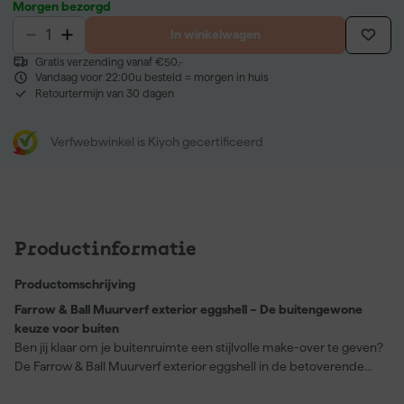
Morgen bezorgd
In winkelwagen
Gratis verzending vanaf €50,-
Vandaag voor 22:00u besteld = morgen in huis
Retourtermijn van 30 dagen
Verfwebwinkel is Kiyoh gecertificeerd
Productinformatie
Productomschrijving
Farrow & Ball Muurverf exterior eggshell – De buitengewone
keuze voor buiten
Ben jij klaar om je buitenruimte een stijlvolle make-over te geven?
De Farrow & Ball Muurverf exterior eggshell in de betoverende
kleur Nancy's Blushes (No. 278) biedt de perfecte oplossing. Deze
duurzame zijdeglans finish is speciaal ontwikkeld voor hout en