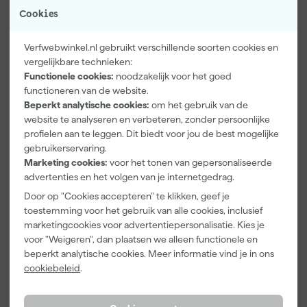
Cookies
Verfwebwinkel.nl gebruikt verschillende soorten cookies en
vergelijkbare technieken:
Functionele cookies:
noodzakelijk voor het goed
functioneren van de website.
Kip Tape
Farrow & Ball
Go!Paint Roll
Beperkt analytische cookies:
om het gebruik van de
3307-24
F&B
And Go
website te analyseren en verbeteren, zonder persoonlijke
Smooth-Tec
Kleurenwaaie
Verfbak -
Afplaktape
r
12cm Roller -
profielen aan te leggen. Dit biedt voor jou de best mogelijke
Morgen
Morgen
Morgen
Buitengebruik
0,5L + 5
gebruikerservaring.
bezorgd
bezorgd
bezorgd
- 24mm x
Inzetbakken
Marketing cookies:
voor het tonen van gepersonaliseerde
50m
advertenties en het volgen van je internetgedrag.
Door op "Cookies accepteren" te klikken, geef je
5
,
22
,
3
,
28
00
99
toestemming voor het gebruik van alle cookies, inclusief
incl. BTW
incl. BTW
incl. BTW
marketingcookies voor advertentiepersonalisatie. Kies je
voor "Weigeren", dan plaatsen we alleen functionele en
beperkt analytische cookies. Meer informatie vind je in ons
cookiebeleid
.