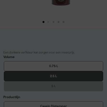
Een donkere verfkleur kan zorgen voor een meerprijs.
Volume
0.75 L
2.5 L
5 L
Productlijn
Casein Distemper