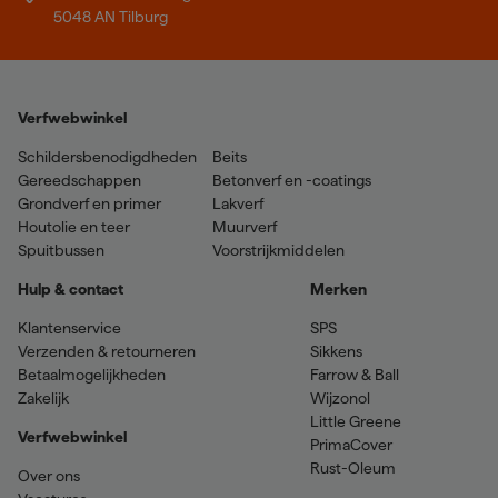
5048 AN Tilburg
Verfwebwinkel
Schildersbenodigdheden
Beits
Gereedschappen
Betonverf en -coatings
Grondverf en primer
Lakverf
Houtolie en teer
Muurverf
Spuitbussen
Voorstrijkmiddelen
Hulp & contact
Merken
Klantenservice
SPS
Verzenden & retourneren
Sikkens
Betaalmogelijkheden
Farrow & Ball
Zakelijk
Wijzonol
Little Greene
Verfwebwinkel
PrimaCover
Rust-Oleum
Over ons