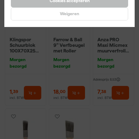
Cookies accepteren
Weigeren
Klingspor
Farrow & Ball
Anza PRO
Schuurblok
9" Verfbeugel
Maxi Micmex
100X70X25m
met Roller
muurverfrolle
m Sk 500
r - 18cm
Morgen
Morgen
Morgen
P220
bezorgd
bezorgd
bezorgd
Adviesprijs
8,53
1
,
18
,
7
,
39
00
38
incl. BTW
incl. BTW
incl. BTW