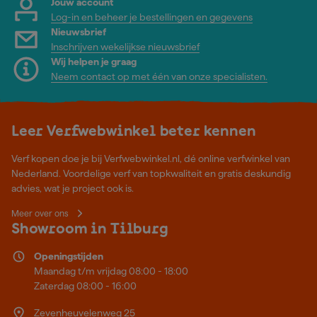
Jouw account
Log-in en beheer je bestellingen en gegevens
Nieuwsbrief
Inschrijven wekelijkse nieuwsbrief
Wij helpen je graag
Neem contact op met één van onze specialisten.
Leer Verfwebwinkel beter kennen
Verf kopen doe je bij Verfwebwinkel.nl, dé online verfwinkel van
Nederland. Voordelige verf van topkwaliteit en gratis deskundig
advies, wat je project ook is.
Meer over ons
Showroom in Tilburg
Openingstijden
Maandag t/m vrijdag 08:00 - 18:00
Zaterdag 08:00 - 16:00
Zevenheuvelenweg 25