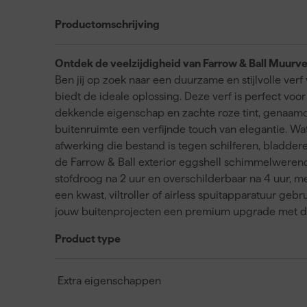
Productomschrijving
Ontdek de veelzijdigheid van Farrow & Ball Muurver
Ben jij op zoek naar een duurzame en stijlvolle ver
biedt de ideale oplossing. Deze verf is perfect voor
dekkende eigenschap en zachte roze tint, genaamd
buitenruimte een verfijnde touch van elegantie. Wat
afwerking die bestand is tegen schilferen, bladdere
de Farrow & Ball exterior eggshell schimmelwerend,
stofdroog na 2 uur en overschilderbaar na 4 uur, me
een kwast, viltroller of airless spuitapparatuur gebru
jouw buitenprojecten een premium upgrade met d
Product type
Extra eigenschappen