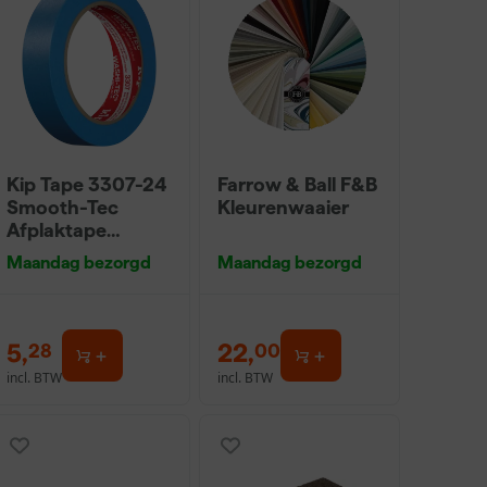
Kip Tape 3307-24
Farrow & Ball F&B
Smooth-Tec
Kleurenwaaier
Afplaktape
Buitengebruik -
Maandag bezorgd
Maandag bezorgd
24mm x 50m
5
,
22
,
28
00
incl. BTW
incl. BTW