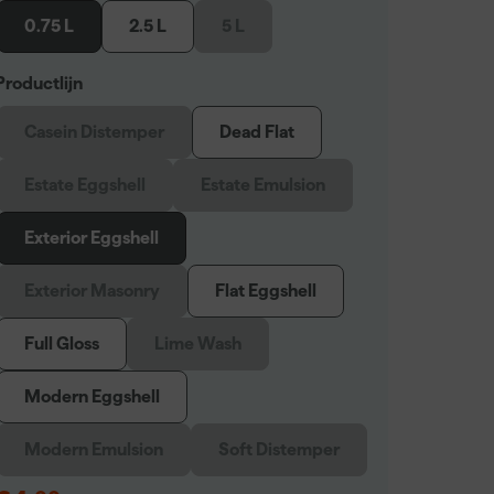
0.75 L
2.5 L
5 L
Productlijn
Casein Distemper
Dead Flat
Estate Eggshell
Estate Emulsion
Exterior Eggshell
Exterior Masonry
Flat Eggshell
Full Gloss
Lime Wash
Modern Eggshell
Modern Emulsion
Soft Distemper