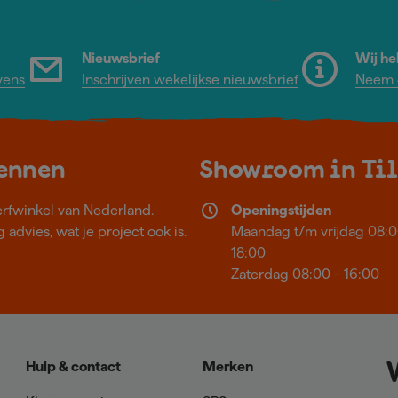
Nieuwsbrief
Wij he
vens
Inschrijven wekelijkse nieuwsbrief
Neem c
kennen
Showroom in Ti
erfwinkel van Nederland.
Openingstijden
 advies, wat je project ook is.
Maandag t/m vrijdag 08:0
18:00
Zaterdag 08:00 - 16:00
Hulp & contact
Merken