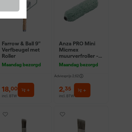
Farrow & Ball 9"
Anza PRO Mini
Verfbeugel met
Micmex
Roller
muurverfroller -
10cm
Maandag bezorgd
Maandag bezorgd
Adviesprijs
2,62
18
,
2
,
00
35
incl. BTW
incl. BTW