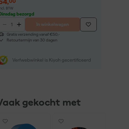
64
,
00
incl. BTW
Dinsdag bezorgd
In winkelwagen
Gratis verzending vanaf €50,-
Retourtermijn van 30 dagen
Verfwebwinkel is Kiyoh gecertificeerd
Vaak gekocht met