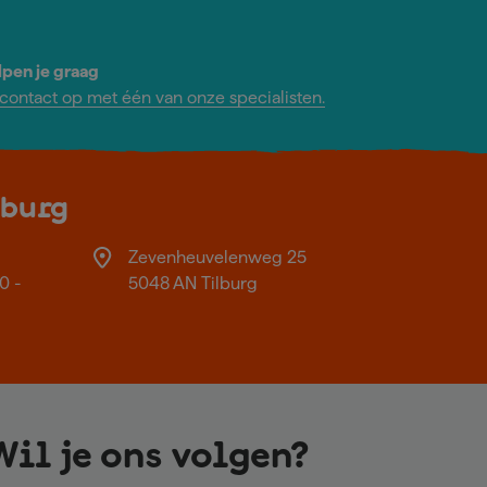
lpen je graag
ontact op met één van onze specialisten.
lburg
Zevenheuvelenweg 25
0 -
5048 AN Tilburg
Wil je ons volgen?