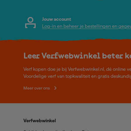
Jouw account
Log-in en beheer je bestellingen en gege
Leer Verfwebwinkel beter 
Verf kopen doe je bij Verfwebwinkel.nl, dé online v
Voordelige verf van topkwaliteit en gratis deskundig
Meer over ons
Verfwebwinkel