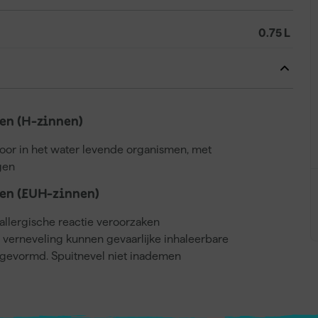
0.75 L
n (H-zinnen)
voor in het water levende organismen, met
gen
en (EUH-zinnen)
llergische reactie veroorzaken
j verneveling kunnen gevaarlijke inhaleerbare
gevormd. Spuitnevel niet inademen