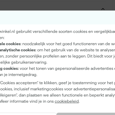
Buiten
nkel.nl gebruikt verschillende soorten cookies en vergelijkba
Hout, Metaal
en:
ele cookies:
noodzakelijk voor het goed functioneren van de w
analytische cookies:
om het gebruik van de website te analyse
n, zonder persoonlijke profielen aan te leggen. Dit biedt voor 
elijke gebruikerservaring.
Eiglans
g cookies:
voor het tonen van gepersonaliseerde advertenties 
Dekkend
n je internetgedrag.
4 h
"Cookies accepteren" te klikken, geef je toestemming voor het
cookies, inclusief marketingcookies voor advertentiepersonalisat
13 m²/l
Weigeren", dan plaatsen we alleen functionele en beperkt analy
2 h
Meer informatie vind je in ons
cookiebeleid
.
Waterbasis (acryl)