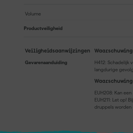
Volume
Productveiligheid
Veiligheidsaanwijzingen
Waarschuwinge
Gevarenaanduiding
H412: Schadelijk 
langdurige gevol
Waarschuwing
EUH208: Kan een a
EUH211: Let op! Bi
druppels worden 