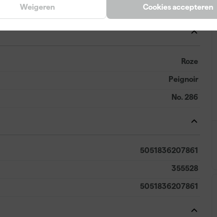
Weigeren
Cookies accepteren
Airless spuitapparatuur, Kwast, Viltroller
Roze
Peignoir
No. 286
5051836207861
355528
5051836207861