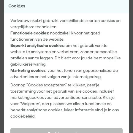
Cookies
Verfwebwinkel.nl gebruikt verschillende soorten cookies en
vergelijkbare technieken:
Functionele cookies:
noodzakelijk voor het goed
functioneren van de website.
Kip Tape
Farrow & Ball
Go!Paint Roll
Beperkt analytische cookies:
om het gebruik van de
3307-24
F&B
And Go
website te analyseren en verbeteren, zonder persoonlijke
Smooth-Tec
Kleurenwaaie
Verfbak -
Afplaktape
r
12cm Roller -
profielen aan te leggen. Dit biedt voor jou de best mogelijke
Morgen
Morgen
Morgen
Buitengebruik
0,5L + 5
gebruikerservaring.
bezorgd
bezorgd
bezorgd
- 24mm x
Inzetbakken
Marketing cookies:
voor het tonen van gepersonaliseerde
50m
advertenties en het volgen van je internetgedrag.
Door op "Cookies accepteren" te klikken, geef je
5
,
22
,
3
,
28
00
99
toestemming voor het gebruik van alle cookies, inclusief
incl. BTW
incl. BTW
incl. BTW
marketingcookies voor advertentiepersonalisatie. Kies je
voor "Weigeren", dan plaatsen we alleen functionele en
beperkt analytische cookies. Meer informatie vind je in ons
cookiebeleid
.