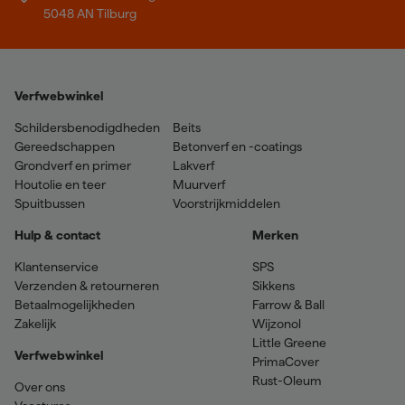
5048 AN Tilburg
Verfwebwinkel
Schildersbenodigdheden
Beits
Gereedschappen
Betonverf en -coatings
Grondverf en primer
Lakverf
Houtolie en teer
Muurverf
Spuitbussen
Voorstrijkmiddelen
Hulp & contact
Merken
Klantenservice
SPS
Verzenden & retourneren
Sikkens
Betaalmogelijkheden
Farrow & Ball
Zakelijk
Wijzonol
Little Greene
Verfwebwinkel
PrimaCover
Rust-Oleum
Over ons