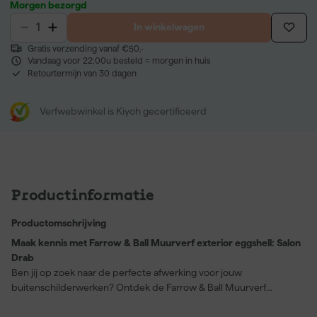
Morgen bezorgd
In winkelwagen
Gratis verzending vanaf €50,-
Vandaag voor 22:00u besteld = morgen in huis
Retourtermijn van 30 dagen
Verfwebwinkel is Kiyoh gecertificeerd
Productinformatie
Productomschrijving
Maak kennis met Farrow & Ball Muurverf exterior eggshell: Salon
Drab
Ben jij op zoek naar de perfecte afwerking voor jouw
buitenschilderwerken? Ontdek de Farrow & Ball Muurverf
exterior eggshell, een duurzame zijdeglans finish die speciaal is
ontworpen voor zowel hout als metaal buitenshuis. De kleur Salon