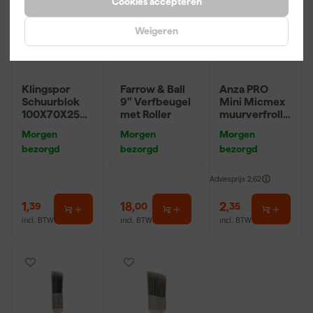
Cookies accepteren
Weigeren
Klingspor
Farrow & Ball
Anza PRO
Schuurblok
9" Verfbeugel
Mini Micmex
100X70X25m
met Roller
muurverfrolle
m Sk 500
r - 10cm
Morgen
Morgen
Morgen
P220
bezorgd
bezorgd
bezorgd
Adviesprijs
2,62
1
,
18
,
2
,
39
00
35
incl. BTW
incl. BTW
incl. BTW