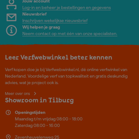
Jouw account
Log-in en beheer je bestellingen en gegevens
Nieuwsbrief
Inschrijven wekelijkse nieuwsbrief
Wij helpen je graag
Neem contact op met één van onze specialisten.
Leer Verfwebwinkel beter kennen
Verf kopen doe je bij Verfwebwinkel.nl, dé online verfwinkel van
Nederland. Voordelige verf van topkwaliteit en gratis deskundig
advies, wat je project ook is.
Meer over ons
Showroom in Tilburg
Openingstijden
Maandag t/m vrijdag 08:00 - 18:00
Zaterdag 08:00 - 16:00
Zevenheuvelenweg 25