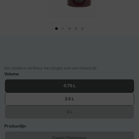
Een donkere verfkleur kan zorgen voor een meerprijs.
Volume
0.75 L
2.5 L
5 L
Productlijn
Casein Distemper