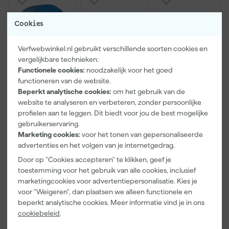
Cookies
Verfwebwinkel.nl gebruikt verschillende soorten cookies en
vergelijkbare technieken:
Functionele cookies:
noodzakelijk voor het goed
functioneren van de website.
Beperkt analytische cookies:
om het gebruik van de
Kip Tape
Farrow & Ball
Go!Paint Roll
website te analyseren en verbeteren, zonder persoonlijke
3307-24
F&B
And Go
profielen aan te leggen. Dit biedt voor jou de best mogelijke
Smooth-Tec
Kleurenwaaie
Verfbak -
gebruikerservaring.
Afplaktape
r
12cm Roller -
Morgen
Morgen
Morgen
Buitengebruik
0,5L + 5
Marketing cookies:
voor het tonen van gepersonaliseerde
bezorgd
bezorgd
bezorgd
- 24mm x
Inzetbakken
advertenties en het volgen van je internetgedrag.
50m
Door op "Cookies accepteren" te klikken, geef je
toestemming voor het gebruik van alle cookies, inclusief
marketingcookies voor advertentiepersonalisatie. Kies je
5
,
22
,
3
,
28
00
99
voor "Weigeren", dan plaatsen we alleen functionele en
incl. BTW
incl. BTW
incl. BTW
beperkt analytische cookies. Meer informatie vind je in ons
cookiebeleid
.
Onze Top 10