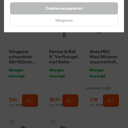
Cookies accepteren
Weigeren
Klingspor
Farrow & Ball
Anza PRO
schuurblok
9" Verfbeugel
Maxi Micmex
96x123mm
met Roller
muurverfrolle
P220
r - 18cm
Morgen
Morgen
Morgen
bezorgd
bezorgd
bezorgd
Adviesprijs
8,53
1
,
18
,
7
,
60
00
38
incl. BTW
incl. BTW
incl. BTW