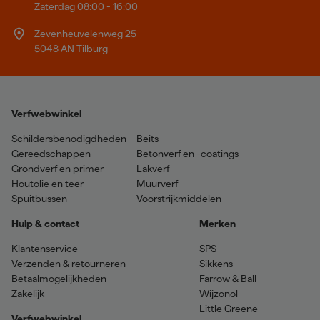
Zaterdag 08:00 - 16:00
Zevenheuvelenweg 25
5048 AN Tilburg
Verfwebwinkel
Schildersbenodigdheden
Beits
Gereedschappen
Betonverf en -coatings
Grondverf en primer
Lakverf
Houtolie en teer
Muurverf
Spuitbussen
Voorstrijkmiddelen
Hulp & contact
Merken
Klantenservice
SPS
Verzenden & retourneren
Sikkens
Betaalmogelijkheden
Farrow & Ball
Zakelijk
Wijzonol
Little Greene
Verfwebwinkel