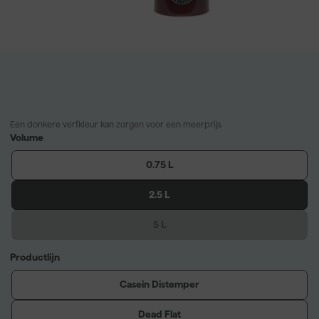
Een donkere verfkleur kan zorgen voor een meerprijs.
Volume
0.75 L
2.5 L
5 L
Productlijn
Casein Distemper
Dead Flat