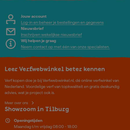
Jouw account
Log-in en beheer je bestellingen en gegevens
Nieuwsbrief
Inschrijven wekelijkse nieuwsbrief
Wij helpen je graag
Neem contact op met één van onze specialisten.
Leer Verfwebwinkel beter kennen
Verf kopen doe je bij Verfwebwinkel.nl, dé online verfwinkel van
Nederland. Voordelige verf van topkwaliteit en gratis deskundig
advies, wat je project ook is.
Meer over ons
Showroom in Tilburg
Openingstijden
Maandag t/m vrijdag 08:00 - 18:00